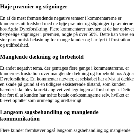
Høje præmier og stigninger
En af de mest fremtrædende negative temaer i kommentarerne er
kundernes utilfredshed med de høje præmier og stigninger i præmierne
hos Agria Dyreforsikring. Flere kommentarer nævner, at de har oplevet
betydelige stigninger i præmien, nogle på over 50%. Dette kan være en
stor økonomisk belastning for mange kunder og har ført til frustration
og utilfredshed.
Manglende dækning og forbehold
Et andet negativt tema, der gentages flere gange i kommentarerne, er
kundernes frustration over manglende dækning og forbehold hos Agria
Dyreforsikring. En kommentar nævner, at selskabet har afvist at dække
en skade på grund af en tidligere eksisterende tilstand, som kunden
hævder ikke blev korrekt angivet ved tegningen af forsikringen. Dette
har ført til at kunden har måtte betale omkostningerne selv, hvilket er
blevet opfattet som urimeligt og uretfærdigt.
Langsom sagsbehandling og manglende
kommunikation
Flere kunder fremhæver også langsom sagsbehandling og manglende