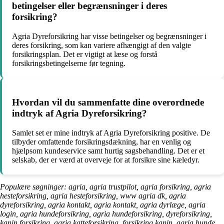
betingelser eller begrænsninger i deres
forsikring?
Agria Dyreforsikring har visse betingelser og begrænsninger i
deres forsikring, som kan variere afhængigt af den valgte
forsikringsplan. Det er vigtigt at læse og forstå
forsikringsbetingelserne før tegning.
Hvordan vil du sammenfatte dine overordnede
indtryk af Agria Dyreforsikring?
Samlet set er mine indtryk af Agria Dyreforsikring positive. De
tilbyder omfattende forsikringsdækning, har en venlig og
hjælpsom kundeservice samt hurtig sagsbehandling. Det er et
selskab, der er værd at overveje for at forsikre sine kæledyr.
Populære søgninger: agria, agria trustpilot, agria forsikring, agria
hesteforsikring, agria hesteforsikring, www agria dk, agria
dyreforsikring, agria kontakt, agria kontakt, agria dyrlæge, agria
login, agria hundeforsikring, agria hundeforsikring, dyreforsikring,
kanin forsikring, agria katteforsikring, forsikring kanin, agria hunde,