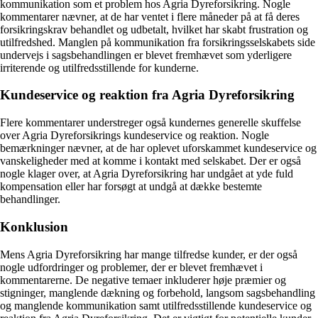
kommunikation som et problem hos Agria Dyreforsikring. Nogle
kommentarer nævner, at de har ventet i flere måneder på at få deres
forsikringskrav behandlet og udbetalt, hvilket har skabt frustration og
utilfredshed. Manglen på kommunikation fra forsikringsselskabets side
undervejs i sagsbehandlingen er blevet fremhævet som yderligere
irriterende og utilfredsstillende for kunderne.
Kundeservice og reaktion fra Agria Dyreforsikring
Flere kommentarer understreger også kundernes generelle skuffelse
over Agria Dyreforsikrings kundeservice og reaktion. Nogle
bemærkninger nævner, at de har oplevet uforskammet kundeservice og
vanskeligheder med at komme i kontakt med selskabet. Der er også
nogle klager over, at Agria Dyreforsikring har undgået at yde fuld
kompensation eller har forsøgt at undgå at dække bestemte
behandlinger.
Konklusion
Mens Agria Dyreforsikring har mange tilfredse kunder, er der også
nogle udfordringer og problemer, der er blevet fremhævet i
kommentarerne. De negative temaer inkluderer høje præmier og
stigninger, manglende dækning og forbehold, langsom sagsbehandling
og manglende kommunikation samt utilfredsstillende kundeservice og