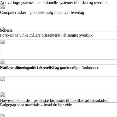
Arkiveringssystemer – funktionelle systemer til orden og overblik
Computertasker – praktiske valg til enhver hverdag
Seneste
Forskellige vinkelmålere præsenteret i ét samlet overblik
Printere – løsninger til både tekst og grafik
Kaffemaskiner samlet i ét overblik – sammenlign funktioner
Hævesænkeborde – æstetiske løsninger til fleksible arbejdspladser
Bølgepap som materiale – hvad du bør vide