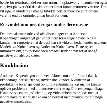
betale for returforsendelsen som normalt, opkræver virksomheden også
et gebyr på over 800 danske kroner for at kunne returnere varerne. Det
vil sige, at kunderne i mange tilfælde betaler mere for at returnere
varerne end de oprindeligt har betalt for dem.
Et svindelnummer, der går under flere navne
Det mest alarmerende ved alle disse klager er, at Andersen
Kopenhagen angiveligt går under flere forskellige navne. Nogle
kunder har rapporteret, at de også har set virksomheden under navnene
Modehavn København og Andersen-København. Dette rejser
mistanken om, at virksomheden bevidst skifter navn for at undgå
negative omtaler og klager.
Konklusion
Andersen Kopenhagen er blevet afsløret som et fupfirma i dansk
klædedragt, der skuffer og snyder sine kunder. Kvaliteten af
produkterne lever sjældent op til forventningerne, og mange kunder
oplever problemer med at returnere varerne og få deres penge tilbage.
Kundeservicen er også elendig, og virksomhedens praksis med at
ændre navn rejser mistanke om en bevidst manipulation for at undgå
negative anmeldelser.