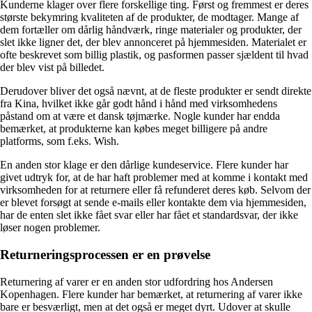
Kunderne klager over flere forskellige ting. Først og fremmest er deres
største bekymring kvaliteten af de produkter, de modtager. Mange af
dem fortæller om dårlig håndværk, ringe materialer og produkter, der
slet ikke ligner det, der blev annonceret på hjemmesiden. Materialet er
ofte beskrevet som billig plastik, og pasformen passer sjældent til hvad
der blev vist på billedet.
Derudover bliver det også nævnt, at de fleste produkter er sendt direkte
fra Kina, hvilket ikke går godt hånd i hånd med virksomhedens
påstand om at være et dansk tøjmærke. Nogle kunder har endda
bemærket, at produkterne kan købes meget billigere på andre
platforms, som f.eks. Wish.
En anden stor klage er den dårlige kundeservice. Flere kunder har
givet udtryk for, at de har haft problemer med at komme i kontakt med
virksomheden for at returnere eller få refunderet deres køb. Selvom der
er blevet forsøgt at sende e-mails eller kontakte dem via hjemmesiden,
har de enten slet ikke fået svar eller har fået et standardsvar, der ikke
løser nogen problemer.
Returneringsprocessen er en prøvelse
Returnering af varer er en anden stor udfordring hos Andersen
Kopenhagen. Flere kunder har bemærket, at returnering af varer ikke
bare er besværligt, men at det også er meget dyrt. Udover at skulle