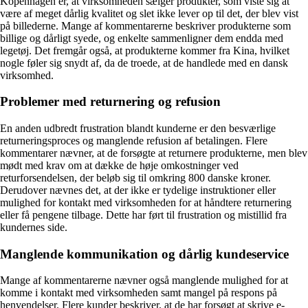
Kopenhagen er, at virksomheden sælger produkter, som viste sig at
være af meget dårlig kvalitet og slet ikke lever op til det, der blev vist
på billederne. Mange af kommentarerne beskriver produkterne som
billige og dårligt syede, og enkelte sammenligner dem endda med
legetøj. Det fremgår også, at produkterne kommer fra Kina, hvilket
nogle føler sig snydt af, da de troede, at de handlede med en dansk
virksomhed.
Problemer med returnering og refusion
En anden udbredt frustration blandt kunderne er den besværlige
returneringsproces og manglende refusion af betalingen. Flere
kommentarer nævner, at de forsøgte at returnere produkterne, men blev
mødt med krav om at dække de høje omkostninger ved
returforsendelsen, der beløb sig til omkring 800 danske kroner.
Derudover nævnes det, at der ikke er tydelige instruktioner eller
mulighed for kontakt med virksomheden for at håndtere returnering
eller få pengene tilbage. Dette har ført til frustration og mistillid fra
kundernes side.
Manglende kommunikation og dårlig kundeservice
Mange af kommentarerne nævner også manglende mulighed for at
komme i kontakt med virksomheden samt mangel på respons på
henvendelser. Flere kunder beskriver, at de har forsøgt at skrive e-