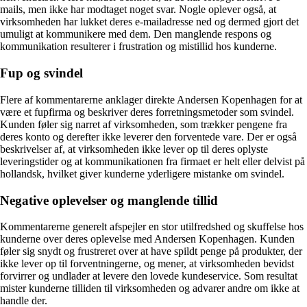
mails, men ikke har modtaget noget svar. Nogle oplever også, at
virksomheden har lukket deres e-mailadresse ned og dermed gjort det
umuligt at kommunikere med dem. Den manglende respons og
kommunikation resulterer i frustration og mistillid hos kunderne.
Fup og svindel
Flere af kommentarerne anklager direkte Andersen Kopenhagen for at
være et fupfirma og beskriver deres forretningsmetoder som svindel.
Kunden føler sig narret af virksomheden, som trækker pengene fra
deres konto og derefter ikke leverer den forventede vare. Der er også
beskrivelser af, at virksomheden ikke lever op til deres oplyste
leveringstider og at kommunikationen fra firmaet er helt eller delvist på
hollandsk, hvilket giver kunderne yderligere mistanke om svindel.
Negative oplevelser og manglende tillid
Kommentarerne generelt afspejler en stor utilfredshed og skuffelse hos
kunderne over deres oplevelse med Andersen Kopenhagen. Kunden
føler sig snydt og frustreret over at have spildt penge på produkter, der
ikke lever op til forventningerne, og mener, at virksomheden bevidst
forvirrer og undlader at levere den lovede kundeservice. Som resultat
mister kunderne tilliden til virksomheden og advarer andre om ikke at
handle der.