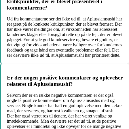
kritikpunkter, der er blevet præsenteret i
kommentarerne?
Ud fra kommentarerne ser det ikke ud til, at Aplussiamsushi har
reageret på de konkrete kritikpunkter, der er blevet fremsat. Der
har ikke været meldinger om, at virksomheden har adresseret
kundernes klager eller forsøgt at rette op på de fejl, der er blevet
påpeget. For at yde god kundeservice og bevare et godt ry, er
det vigtigt for virksomheder at være lydhøre over for kundernes
feedback og tage hånd om eventuelle problemer eller fejl. Det
ser desværre ikke ud til, at Aplussiamsushi har prioriteret dette.
Er der nogen positive kommentarer og oplevelser
relateret til Aplussiamsushi?
Selvom der er en række negative kommentarer, er der også
nogle få positive kommentarer om Aplussiamsushis mad og
service. Nogle kunder har haft en god oplevelse med den lækre
mad, der serveres, og har rost kvaliteten og smagen af sushi.
Der har også været ros til tjenere, der har været venlige og
imødekommende. Men desværre ser det ud til, at de positive
oplevelser er i mindretal og ikke opvejer for de mange negative