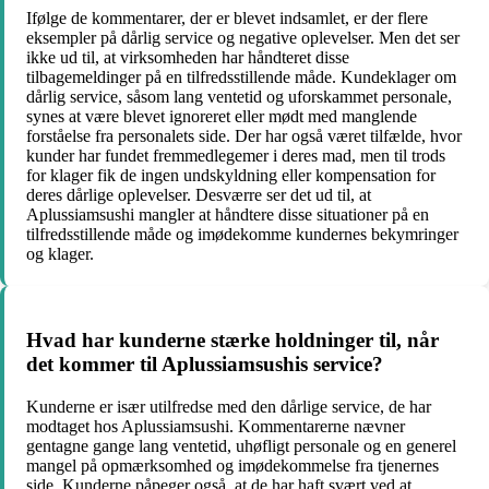
Ifølge de kommentarer, der er blevet indsamlet, er der flere
eksempler på dårlig service og negative oplevelser. Men det ser
ikke ud til, at virksomheden har håndteret disse
tilbagemeldinger på en tilfredsstillende måde. Kundeklager om
dårlig service, såsom lang ventetid og uforskammet personale,
synes at være blevet ignoreret eller mødt med manglende
forståelse fra personalets side. Der har også været tilfælde, hvor
kunder har fundet fremmedlegemer i deres mad, men til trods
for klager fik de ingen undskyldning eller kompensation for
deres dårlige oplevelser. Desværre ser det ud til, at
Aplussiamsushi mangler at håndtere disse situationer på en
tilfredsstillende måde og imødekomme kundernes bekymringer
og klager.
Hvad har kunderne stærke holdninger til, når
det kommer til Aplussiamsushis service?
Kunderne er især utilfredse med den dårlige service, de har
modtaget hos Aplussiamsushi. Kommentarerne nævner
gentagne gange lang ventetid, uhøfligt personale og en generel
mangel på opmærksomhed og imødekommelse fra tjenernes
side. Kunderne påpeger også, at de har haft svært ved at