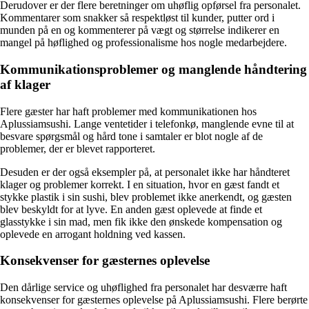
Derudover er der flere beretninger om uhøflig opførsel fra personalet.
Kommentarer som snakker så respektløst til kunder, putter ord i
munden på en og kommenterer på vægt og størrelse indikerer en
mangel på høflighed og professionalisme hos nogle medarbejdere.
Kommunikationsproblemer og manglende håndtering
af klager
Flere gæster har haft problemer med kommunikationen hos
Aplussiamsushi. Lange ventetider i telefonkø, manglende evne til at
besvare spørgsmål og hård tone i samtaler er blot nogle af de
problemer, der er blevet rapporteret.
Desuden er der også eksempler på, at personalet ikke har håndteret
klager og problemer korrekt. I en situation, hvor en gæst fandt et
stykke plastik i sin sushi, blev problemet ikke anerkendt, og gæsten
blev beskyldt for at lyve. En anden gæst oplevede at finde et
glasstykke i sin mad, men fik ikke den ønskede kompensation og
oplevede en arrogant holdning ved kassen.
Konsekvenser for gæsternes oplevelse
Den dårlige service og uhøflighed fra personalet har desværre haft
konsekvenser for gæsternes oplevelse på Aplussiamsushi. Flere berørte