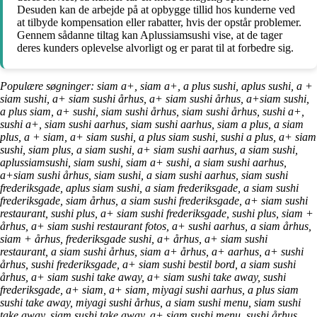
Desuden kan de arbejde på at opbygge tillid hos kunderne ved
at tilbyde kompensation eller rabatter, hvis der opstår problemer.
Gennem sådanne tiltag kan Aplussiamsushi vise, at de tager
deres kunders oplevelse alvorligt og er parat til at forbedre sig.
Populære søgninger: siam a+, siam a+, a plus sushi, aplus sushi, a +
siam sushi, a+ siam sushi århus, a+ siam sushi århus, a+siam sushi,
a plus siam, a+ sushi, siam sushi århus, siam sushi århus, sushi a+,
sushi a+, siam sushi aarhus, siam sushi aarhus, siam a plus, a siam
plus, a + siam, a+ siam sushi, a plus siam sushi, sushi a plus, a+ siam
sushi, siam plus, a siam sushi, a+ siam sushi aarhus, a siam sushi,
aplussiamsushi, siam sushi, siam a+ sushi, a siam sushi aarhus,
a+siam sushi århus, siam sushi, a siam sushi aarhus, siam sushi
frederiksgade, aplus siam sushi, a siam frederiksgade, a siam sushi
frederiksgade, siam århus, a siam sushi frederiksgade, a+ siam sushi
restaurant, sushi plus, a+ siam sushi frederiksgade, sushi plus, siam +
århus, a+ siam sushi restaurant fotos, a+ sushi aarhus, a siam århus,
siam + århus, frederiksgade sushi, a+ århus, a+ siam sushi
restaurant, a siam sushi århus, siam a+ århus, a+ aarhus, a+ sushi
århus, sushi frederiksgade, a+ siam sushi bestil bord, a siam sushi
århus, a+ siam sushi take away, a+ siam sushi take away, sushi
frederiksgade, a+ siam, a+ siam, miyagi sushi aarhus, a plus siam
sushi take away, miyagi sushi århus, a siam sushi menu, siam sushi
take away, siam sushi take away, a+ siam sushi menu, sushi århus