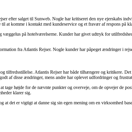
er efter salget til Sunweb. Nogle har kritiseret den nye ejerskabs indvi
til at komme i kontakt med kundeservice og et fravær af respons på kl
og væggelus på hotelværelserne. Kunder har givet udtryk for utilfreds
rmation fra Atlantis Rejser. Nogle kunder har påpeget ændringer i rej
 tilfredsstillelse. Atlantis Rejser har både tilhængere og kritikere. De
godt af disse ændringer, mens andre har oplevet udfordringer og frustrat
é at tage højde for de nævnte punkter og overveje, om de opvejer de pos
heder klarer sig.
, og at det er vigtigt at danne sig sin egen mening om en virksomhed ba