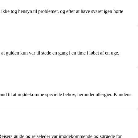
kke tog hensyn til problemet, og efter at have svaret igen hørte
uiden kun var til stede en gang i en time i løbet af en uge,
stand til at imødekomme specielle behov, herunder allergier. Kundens
s Rejsers guide og rejseleder var imødekommende og sørgede for