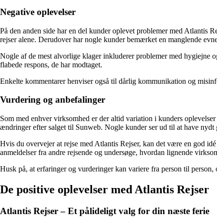
Negative oplevelser
På den anden side har en del kunder oplevet problemer med Atlantis Rejs
rejser alene. Derudover har nogle kunder bemærket en manglende evne 
Nogle af de mest alvorlige klager inkluderer problemer med hygiejne 
flabede respons, de har modtaget.
Enkelte kommentarer henviser også til dårlig kommunikation og misinfo
Vurdering og anbefalinger
Som med enhver virksomhed er der altid variation i kunders oplevelser og
ændringer efter salget til Sunweb. Nogle kunder ser ud til at have nydt 
Hvis du overvejer at rejse med Atlantis Rejser, kan det være en god id
anmeldelser fra andre rejsende og undersøge, hvordan lignende virksom
Husk på, at erfaringer og vurderinger kan variere fra person til person
De positive oplevelser med Atlantis Rejser
Atlantis Rejser – Et pålideligt valg for din næste ferie