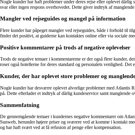
Nogle kunder har haft problemer under deres rejse eller oplevet dårlig ser
svar eller ingen respons overhovedet. Dette giver indtryk af manglende
Mangler ved rejseguides og mangel på information
Flere kunder har påpeget mangler ved rejseguides, både i forhold til t
finder det positivt, at guiderne kan kontaktes online eller via sociale m
Positive kommentarer på trods af negative oplevelser
Trods de negative temaer i kommentarerne er der også flere kunder, de
roser også hotellerne for deres standard og personalets venlighed. Det 
Kunder, der har oplevet store problemer og manglende
Nogle kunder har desværre oplevet alvorlige problemer med Atlantis Rej
på. Dette efterlader et indtryk af dårlig kundeservice samt manglende o
Sammenfatning
De gennemgående temaer i kundernes negative kommentarer om Atlantis 
Sunweb, herunder højere priser og sværere ved at komme i kontakt med 
og har haft svært ved at få refusion af penge eller kompensation.