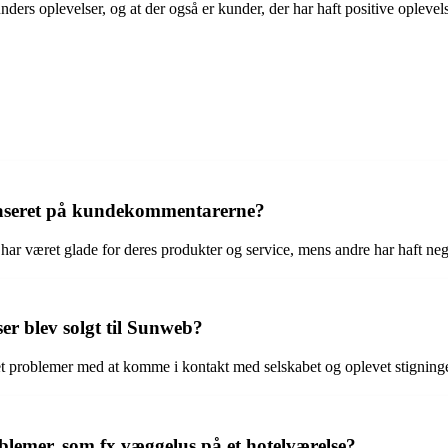
ders oplevelser, og at der også er kunder, der har haft positive oplevel
r baseret på kundekommentarerne?
 har været glade for deres produkter og service, mens andre har haft ne
ser blev solgt til Sunweb?
et problemer med at komme i kontakt med selskabet og oplevet stigninger 
lemer, som fx væggelus på et hotelværelse?