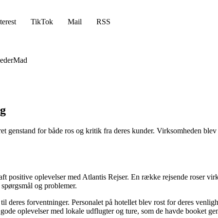
terest
TikTok
Mail
RSS
eder
Mad
ng
et genstand for både ros og kritik fra deres kunder. Virksomheden blev f
ft positive oplevelser med Atlantis Rejser. En række rejsende roser vi
ed spørgsmål og problemer.
 til deres forventninger. Personalet på hotellet blev rost for deres venl
gode oplevelser med lokale udflugter og ture, som de havde booket gen