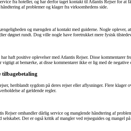
vice fra hoteller, og har derfor taget kontakt til Atlantis Rejser for at 
 håndtering af problemer og klager fra virksomhedens side.
ilgængeligheden og mængden af kontakt med guiderne. Nogle oplever, at r
edier døgnet rundt. Dog ville nogle have foretrukket mere fysisk tilstede
r har haft positive oplevelser med Atlantis Rejser. Disse kommentarer
er vigtigt at bemærke, at disse kommentarer ikke er lig med de negative 
 tilbagebetaling
ser, heriblandt sygdom på deres rejser eller aflysninger. Flere klager 
verholdelse af gældende regler.
Rejser omhandler dårlig service og manglende håndtering af problemer 
selskabet. Der er også kritik af mangler ved rejseguides og mangel på 