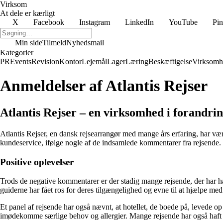
Virksom
At dele er kærligt
X
Facebook
Instagram
LinkedIn
YouTube
Pin
Min side
Tilmeld
Nyhedsmail
Kategorier
PR
Events
Revision
Kontor
Lejemål
Lager
Læring
Beskæftigelse
Virksomh
Anmeldelser af Atlantis Rejser
Atlantis Rejser – en virksomhed i forandri
Atlantis Rejser, en dansk rejsearrangør med mange års erfaring, har vær
kundeservice, ifølge nogle af de indsamlede kommentarer fra rejsende.
Positive oplevelser
Trods de negative kommentarer er der stadig mange rejsende, der har ha
guiderne har fået ros for deres tilgængelighed og evne til at hjælpe m
Et panel af rejsende har også nævnt, at hotellet, de boede på, levede op
imødekomme særlige behov og allergier. Mange rejsende har også haft 