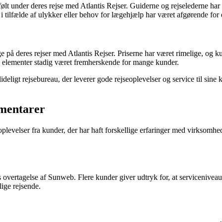
følt under deres rejse med Atlantis Rejser. Guiderne og rejselederne
i tilfælde af ulykker eller behov for lægehjælp har været afgørende for 
e på deres rejser med Atlantis Rejser. Priserne har været rimelige, og kun
e elementer stadig været fremherskende for mange kunder.
lideligt rejsebureau, der leverer gode rejseoplevelser og service til sine 
mmentarer
evelser fra kunder, der har haft forskellige erfaringer med virksomhed
rs overtagelse af Sunweb. Flere kunder giver udtryk for, at serviceniveau
ige rejsende.