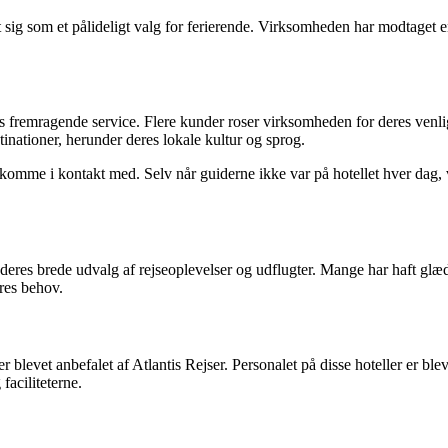
t sig som et pålideligt valg for ferierende. Virksomheden har modtaget 
s fremragende service. Flere kunder roser virksomheden for deres venli
tinationer, herunder deres lokale kultur og sprog.
omme i kontakt med. Selv når guiderne ikke var på hotellet hver dag, v
er deres brede udvalg af rejseoplevelser og udflugter. Mange har haft g
res behov.
er blevet anbefalet af Atlantis Rejser. Personalet på disse hoteller er 
aciliteterne.