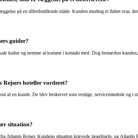
gelus på en tilfredsstillende måde. Kunden modtog et flabet svar, der i
ers guider?
kale kultur og nemme at komme i kontakt med. Dog bemærker kunden, at g
s Rejsers hoteller vurderet?
t rost af en kunde. De blev beskrevet som venlige, servicemindede og i 
ær situation?
e fra Atlantis Rejser. Kundens situation krævede lægehjælp, og Atlanti