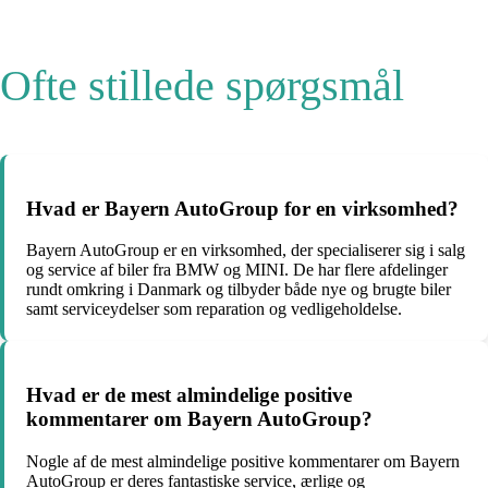
Ofte stillede spørgsmål
Hvad er Bayern AutoGroup for en virksomhed?
Bayern AutoGroup er en virksomhed, der specialiserer sig i salg
og service af biler fra BMW og MINI. De har flere afdelinger
rundt omkring i Danmark og tilbyder både nye og brugte biler
samt serviceydelser som reparation og vedligeholdelse.
Hvad er de mest almindelige positive
kommentarer om Bayern AutoGroup?
Nogle af de mest almindelige positive kommentarer om Bayern
AutoGroup er deres fantastiske service, ærlige og