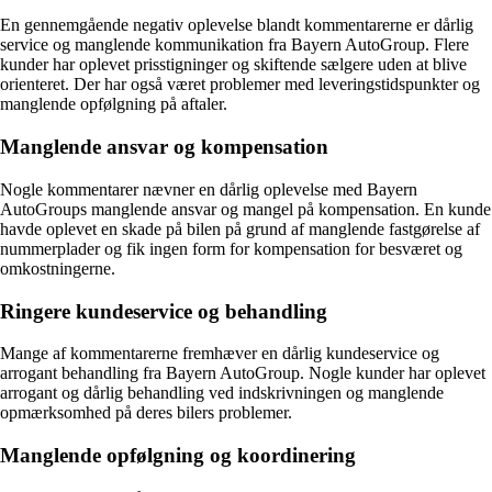
En gennemgående negativ oplevelse blandt kommentarerne er dårlig
service og manglende kommunikation fra Bayern AutoGroup. Flere
kunder har oplevet prisstigninger og skiftende sælgere uden at blive
orienteret. Der har også været problemer med leveringstidspunkter og
manglende opfølgning på aftaler.
Manglende ansvar og kompensation
Nogle kommentarer nævner en dårlig oplevelse med Bayern
AutoGroups manglende ansvar og mangel på kompensation. En kunde
havde oplevet en skade på bilen på grund af manglende fastgørelse af
nummerplader og fik ingen form for kompensation for besværet og
omkostningerne.
Ringere kundeservice og behandling
Mange af kommentarerne fremhæver en dårlig kundeservice og
arrogant behandling fra Bayern AutoGroup. Nogle kunder har oplevet
arrogant og dårlig behandling ved indskrivningen og manglende
opmærksomhed på deres bilers problemer.
Manglende opfølgning og koordinering