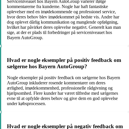
Serviceniveauet hos Bayern AutoGroup varierer ifølge
kommentarerne fra kunderne. Nogle har haft fantastiske
oplevelser med en imødekommende og professionel service,
hvor deres behov blev imødekommet på bedste vis. Andre har
dog oplevet dårlig kommunikation og manglende opfølgning,
hvilket har påvirket deres oplevelse negativt. Generelt kan man
sige, at der er plads til forbedringer på serviceniveauet hos
Bayern AutoGroup.
Hvad er nogle eksempler på positiv feedback om
sælgerne hos Bayern AutoGroup?
Nogle eksempler på positiv feedback om sælgerne hos Bayern
AutoGroup inkluderer rosende kommentarer om deres
ærlighed, imødekommenhed, professionelle rådgivning og
hjælpsomhed. Flere kunder har været tilfredse med sælgernes
evne til at opfylde deres behov og give dem en god oplevelse
under købsprocessen.
Hvad er nogle eksempler på negativ feedback om