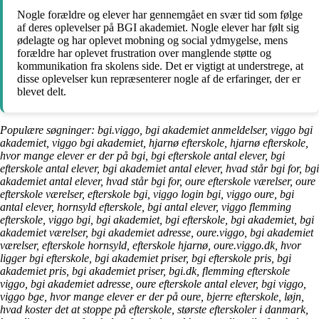
Nogle forældre og elever har gennemgået en svær tid som følge
af deres oplevelser på BGI akademiet. Nogle elever har følt sig
ødelagte og har oplevet mobning og social ydmygelse, mens
forældre har oplevet frustration over manglende støtte og
kommunikation fra skolens side. Det er vigtigt at understrege, at
disse oplevelser kun repræsenterer nogle af de erfaringer, der er
blevet delt.
Populære søgninger: bgi.viggo, bgi akademiet anmeldelser, viggo bgi
akademiet, viggo bgi akademiet, hjarnø efterskole, hjarnø efterskole,
hvor mange elever er der på bgi, bgi efterskole antal elever, bgi
efterskole antal elever, bgi akademiet antal elever, hvad står bgi for, bgi
akademiet antal elever, hvad står bgi for, oure efterskole værelser, oure
efterskole værelser, efterskole bgi, viggo login bgi, viggo oure, bgi
antal elever, hornsyld efterskole, bgi antal elever, viggo flemming
efterskole, viggo bgi, bgi akademiet, bgi efterskole, bgi akademiet, bgi
akademiet værelser, bgi akademiet adresse, oure.viggo, bgi akademiet
værelser, efterskole hornsyld, efterskole hjarnø, oure.viggo.dk, hvor
ligger bgi efterskole, bgi akademiet priser, bgi efterskole pris, bgi
akademiet pris, bgi akademiet priser, bgi.dk, flemming efterskole
viggo, bgi akademiet adresse, oure efterskole antal elever, bgi viggo,
viggo bge, hvor mange elever er der på oure, bjerre efterskole, løjn,
hvad koster det at stoppe på efterskole, største efterskoler i danmark,