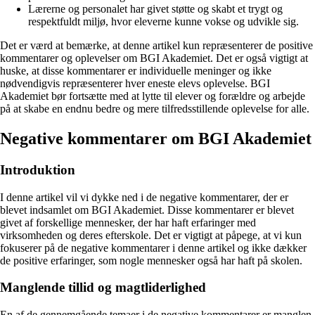
Lærerne og personalet har givet støtte og skabt et trygt og
respektfuldt miljø, hvor eleverne kunne vokse og udvikle sig.
Det er værd at bemærke, at denne artikel kun repræsenterer de positive
kommentarer og oplevelser om BGI Akademiet. Det er også vigtigt at
huske, at disse kommentarer er individuelle meninger og ikke
nødvendigvis repræsenterer hver eneste elevs oplevelse. BGI
Akademiet bør fortsætte med at lytte til elever og forældre og arbejde
på at skabe en endnu bedre og mere tilfredsstillende oplevelse for alle.
Negative kommentarer om BGI Akademiet
Introduktion
I denne artikel vil vi dykke ned i de negative kommentarer, der er
blevet indsamlet om BGI Akademiet. Disse kommentarer er blevet
givet af forskellige mennesker, der har haft erfaringer med
virksomheden og deres efterskole. Det er vigtigt at påpege, at vi kun
fokuserer på de negative kommentarer i denne artikel og ikke dækker
de positive erfaringer, som nogle mennesker også har haft på skolen.
Manglende tillid og magtliderlighed
En af de gennemgående temaer i de negative kommentarer er manglen