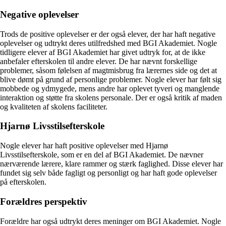
Negative oplevelser
Trods de positive oplevelser er der også elever, der har haft negative
oplevelser og udtrykt deres utilfredshed med BGI Akademiet. Nogle
tidligere elever af BGI Akademiet har givet udtryk for, at de ikke
anbefaler efterskolen til andre elever. De har nævnt forskellige
problemer, såsom følelsen af magtmisbrug fra lærernes side og det at
blive dømt på grund af personlige problemer. Nogle elever har følt sig
mobbede og ydmygede, mens andre har oplevet tyveri og manglende
interaktion og støtte fra skolens personale. Der er også kritik af maden
og kvaliteten af skolens faciliteter.
Hjarnø Livsstilsefterskole
Nogle elever har haft positive oplevelser med Hjarnø
Livsstilsefterskole, som er en del af BGI Akademiet. De nævner
nærværende lærere, klare rammer og stærk faglighed. Disse elever har
fundet sig selv både fagligt og personligt og har haft gode oplevelser
på efterskolen.
Forældres perspektiv
Forældre har også udtrykt deres meninger om BGI Akademiet. Nogle