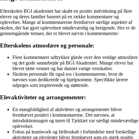
Efterskolen BGI akademiet har skabt en positiv indvirkning på flere
elever og deres familier baseret på en række kommentarer og
oplevelser. Mange af kommentarerne fremhæver særlige aspekter af
skolen, der har gjort oplevelsen mindeværdig og berigende. Her er de
gennemgående temaer, der er blevet nævnt i kommentarerne:
Efterskolens atmosfære og personale:
Flere kommentarer udtrykker glæde over den venlige atmosfære
og det gode samarbejde på BGI Akademiet. Mange elever har
blevet tætte venner og har dannet varige venskaber.
Skolens personale får også ros i kommentarerne, hvor de
nævnes som dedikerede og hjælpsomme. Specifikke lærere
udpeges som inspirerende og støttende.
Elevaktiviteter og arrangementer:
En mangfoldighed af aktiviteter og arrangementer bliver
fremhævet positivt i kommentarerne. Det nævnes, at
introduktionsugen og turen til Tjekkiet var særligt mindeværdige
oplevelser.
Fokus på teamwork og fællesskab i forbindelse med forskellige
aktiviteter og elevfester bliver fremhævet som en stærk positiv