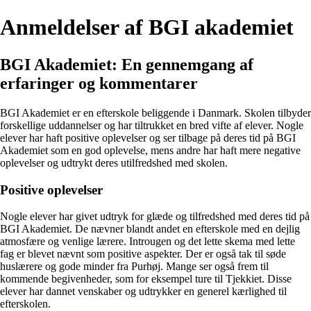
Anmeldelser af BGI akademiet
BGI Akademiet: En gennemgang af
erfaringer og kommentarer
BGI Akademiet er en efterskole beliggende i Danmark. Skolen tilbyder
forskellige uddannelser og har tiltrukket en bred vifte af elever. Nogle
elever har haft positive oplevelser og ser tilbage på deres tid på BGI
Akademiet som en god oplevelse, mens andre har haft mere negative
oplevelser og udtrykt deres utilfredshed med skolen.
Positive oplevelser
Nogle elever har givet udtryk for glæde og tilfredshed med deres tid på
BGI Akademiet. De nævner blandt andet en efterskole med en dejlig
atmosfære og venlige lærere. Introugen og det lette skema med lette
fag er blevet nævnt som positive aspekter. Der er også tak til søde
huslærere og gode minder fra Purhøj. Mange ser også frem til
kommende begivenheder, som for eksempel ture til Tjekkiet. Disse
elever har dannet venskaber og udtrykker en generel kærlighed til
efterskolen.