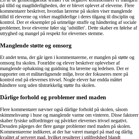
på tillid og magtliderligheden, der er blevet oplevet af eleverne. Flere
kommentarer beskriver, hvordan lærerne på skolen viser manglende
tillid til eleverne og virker magtliderlige i deres tilgang til disciplin og
kontrol. Der er eksempler på urimelige straffe og håndtering af sociale
problemer, hvor eleverne føler sig ’udstillet’. Dette skaber en følelse af
utryghed og mangel på respekt for elevernes stemme.
Manglende støtte og omsorg
Et andet tema, der går igen i kommentarerne, er manglen på støtte og
omsorg fra skolen. Forældre og elever beskriver oplevelser af
manglende opbakning og guidning fra lærerne og ledelsen. Der er
rapporter om et militærlignende miljø, hvor der fokuseres mere på
kontrol end på elevernes trivsel. Nogle elever har endda måttet
håndtere sorg uden tilstrækkelig støtte fra skolen.
Dårlige forhold og problemer med maden
Flere kommentarer nævner også dårlige forhold på skolen, såsom
skimmelsvamp i huse og manglende varme om vinteren. Disse faktorer
skaber fysiske udfordringer og påvirker elevernes trivsel negativt.
Desuden påpeges der flere gange problemer med maden på skolen.
Kommentarerne indikerer, at der har været mangel på mad og dårlig
kvalitet af serveret mad, hvilket resulterer i utilfredshed blandt