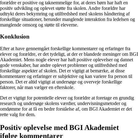
forældre er positive og taknemmelige for, at deres børn har haft en
positiv udvikling og oplevet støtte fra skolen. Andre forældre har
udtrykt deres bekymring og utilfredshed med skolens håndtering af
forskellige situationer, herunder manglende interaktion fra ledelsen og
manglende omsorg og støtte til eleverne.
Konklusion
Efter at have gennemgået forskellige kommentarer og erfaringer fra
elever og forældre, er det tydeligt, at der er blandede meninger om BGI
Akademiet. Mens nogle elever har haft positive oplevelser og dannet
gode venskaber, har andre oplevet problemer og utilfredshed med
forskellige aspekter af skolen. Det er vigtigt at bemærke, at disse
kommentarer og erfaringer er subjektive og kan variere fra person til
person. Det er altid vigtigt at undersøge og overveje forskellige
faktorer, når man vælger en efterskole.
Det er vigtigt for potentielle elever og forældre at foretage en grundig
research og undersøge skolens værdier, undervisningsmetoder og
omdømme for at få en bedre forståelse af, om BGI Akademiet er det
rette valg for dem.
Positiv oplevelse med BGI Akademiet
ifølge kommentarer