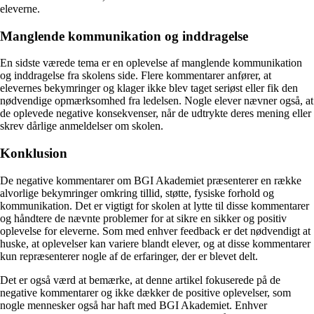
eleverne.
Manglende kommunikation og inddragelse
En sidste værede tema er en oplevelse af manglende kommunikation
og inddragelse fra skolens side. Flere kommentarer anfører, at
elevernes bekymringer og klager ikke blev taget seriøst eller fik den
nødvendige opmærksomhed fra ledelsen. Nogle elever nævner også, at
de oplevede negative konsekvenser, når de udtrykte deres mening eller
skrev dårlige anmeldelser om skolen.
Konklusion
De negative kommentarer om BGI Akademiet præsenterer en række
alvorlige bekymringer omkring tillid, støtte, fysiske forhold og
kommunikation. Det er vigtigt for skolen at lytte til disse kommentarer
og håndtere de nævnte problemer for at sikre en sikker og positiv
oplevelse for eleverne. Som med enhver feedback er det nødvendigt at
huske, at oplevelser kan variere blandt elever, og at disse kommentarer
kun repræsenterer nogle af de erfaringer, der er blevet delt.
Det er også værd at bemærke, at denne artikel fokuserede på de
negative kommentarer og ikke dækker de positive oplevelser, som
nogle mennesker også har haft med BGI Akademiet. Enhver