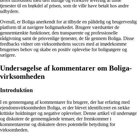
deres tilfredshed med den hurtige og effektive levering af disse
tjenester til en brøkdel af prisen, som de ville have betalt hos andre
udbydere.
Overall, er Boliga anerkendt for at tilbyde en pålidelig og brugervenlig
platform til at navigere boligmarkedet. Brugere værdsætter de
gennemtænkte funktioner, den transparente og professionelle
rådgivning samt de prisvenlige tjenester, de får gennem Boliga. Disse
feedbacks vidner om virksomhedens succes med at imødekomme
brugernes behov og skabe en positiv oplevelse for boligsøgere og
sælgere.
Undersøgelse af kommentarer om Boliga-
virksomheden
Introduktion
I en gennemgang af kommentarer fra brugere, der har erfaring med
ejendomsvirksomheden Boliga, er der blevet identificeret en række
kritiske holdninger og negative oplevelser. Denne artikel vil undersøge
og diskutere de gennemgående temaer, der fremkommer i
kommentarerne og diskutere deres potentielle betydning for
virksomheden.