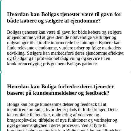
Hvordan kan Boligas tjenester være til gavn for
både købere og sælgere af ejendomme?
Boligas tjenester kan være til gavn for både købere og sælgere
af ejendomme ved at give dem de nødvendige værktøjer og
oplysninger til at træffe informerede beslutninger. Købere kan
finde relevante ejendomme, vurdere priser og følge markedets
udvikling. Sælgere kan markedsføre deres ejendomme effektivt
og få adgang til professionel rådgivning og service til en
konkurrencedygtig pris gennem Boligas partnere.
Hvordan kan Boliga forbedre deres tjenester
baseret på kundeanmeldelser og feedback?
Boliga kan bruge kundeanmeldelser og feedback til at
identificere områder, hvor der er plads til forbedringer. Dette
kan omfatte fejlrettelser, optimering af ydeevne og
brugeroplevelse, tilføjelse af nye funktioner og værktøjer og
øget gennemsigtighed i deres processer. Ved at lytte til
brugernes behov og ønsker kan Boliga opnå højere tilfredshed