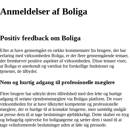
Anmeldelser af Boliga
Positiv feedback om Boliga
Efter at have gennemgået en række kommentarer fra brugere, der har
erfaring med virksomheden Boliga, er der flere gennemgående temaer,
der fremhæver positive aspekter af virksomheden. Disse temaer viser,
at Boliga er anerkendt og værdsat for forskellige funktioner og
tjenester, de tilbyder.
Nem og hurtig adgang til professionelle mæglere
Flere brugere har udtrykt deres tilfredshed med den lette og hurtige
adgang til seriøse ejendomsmæglere via Boligas platform. De roser
virksomheden for at have tilknyttet kompetente og professionelle
mæglere, der er hurtige til at kontakte brugerne, men samtidig undgår
at presse dem til at tage beslutninger øjeblikkeligt. Dette skaber en tryg
og behagelig oplevelse for boligsøgerne og sætter dem i stand til at
tage velinformerede beslutninger uden at føle sig pressede.