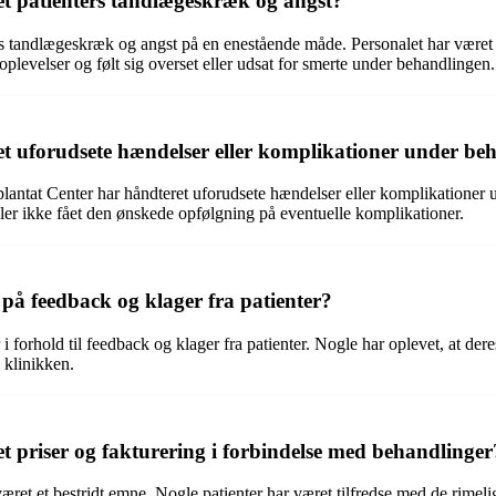
t patienters tandlægeskræk og angst?
ers tandlægeskræk og angst på en enestående måde. Personalet har været
oplevelser og følt sig overset eller udsat for smerte under behandlingen.
 uforudsete hændelser eller komplikationer under be
antat Center har håndteret uforudsete hændelser eller komplikationer u
eller ikke fået den ønskede opfølgning på eventuelle komplikationer.
å feedback og klager fra patienter?
 i forhold til feedback og klager fra patienter. Nogle har oplevet, at d
a klinikken.
priser og fakturering i forbindelse med behandlinger
ret et bestridt emne. Nogle patienter har været tilfredse med de rimeli