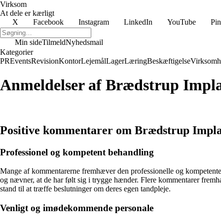
Virksom
At dele er kærligt
X
Facebook
Instagram
LinkedIn
YouTube
Pin
Min side
Tilmeld
Nyhedsmail
Kategorier
PR
Events
Revision
Kontor
Lejemål
Lager
Læring
Beskæftigelse
Virksomh
Anmeldelser af Brædstrup Impla
Positive kommentarer om Brædstrup Impla
Professionel og kompetent behandling
Mange af kommentarerne fremhæver den professionelle og kompetente be
og nævner, at de har følt sig i trygge hænder. Flere kommentarer fremhæve
stand til at træffe beslutninger om deres egen tandpleje.
Venligt og imødekommende personale