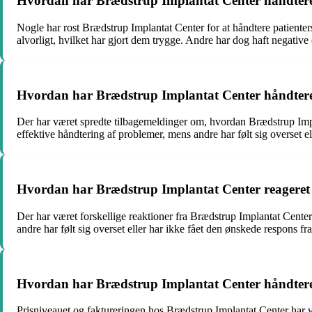
Hvordan har Brædstrup Implantat Center håndtere
Nogle har rost Brædstrup Implantat Center for at håndtere patient
alvorligt, hvilket har gjort dem trygge. Andre har dog haft negative 
Hvordan har Brædstrup Implantat Center håndteret
Der har været spredte tilbagemeldinger om, hvordan Brædstrup Impl
effektive håndtering af problemer, mens andre har følt sig overset 
Hvordan har Brædstrup Implantat Center reageret p
Der har været forskellige reaktioner fra Brædstrup Implantat Center
andre har følt sig overset eller har ikke fået den ønskede respons fr
Hvordan har Brædstrup Implantat Center håndteret 
Prisniveauet og faktureringen hos Brædstrup Implantat Center har væ