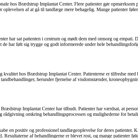
 hos Brædstrup Implantat Center. Flere patienter gør opmærksom på, a
 oplevelsen af at gå til tandlæge mere behagelig. Mange patienter føle
r har sat patienten i centrum og mødt dem med omsorg og empati. De rose
de har følt sig trygge og godt informerede under hele behandlingsforl
kvalitet hos Brædstrup Implantat Center. Patienterne er tilfredse med b
 tandbehandlinger, herunder fjernelse af visdomstænder, kroneopbygnin
Brædstrup Implantat Center har tilbudt. Patienter har værdsat, at pers
g rådgivning omkring behandlingsprocessen og mulighederne for betalin
 skabe en positiv og professionel tandlægeoplevelse for deres patienter.
id. Resultaterne af behandlingerne er blevet rost, og mange patienter fø