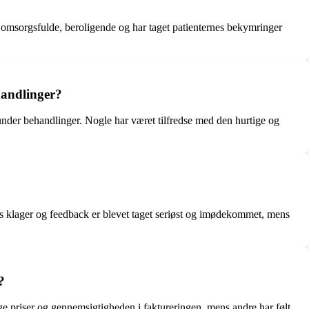
 omsorgsfulde, beroligende og har taget patienternes bekymringer
handlinger?
nder behandlinger. Nogle har været tilfredse med den hurtige og
eres klager og feedback er blevet taget seriøst og imødekommet, mens
?
ge priser og gennemsigtigheden i faktureringen, mens andre har følt