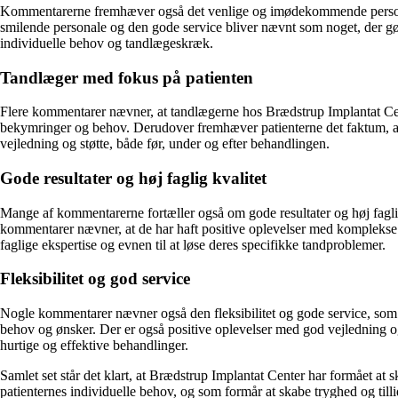
Kommentarerne fremhæver også det venlige og imødekommende personale
smilende personale og den gode service bliver nævnt som noget, der gør
individuelle behov og tandlægeskræk.
Tandlæger med fokus på patienten
Flere kommentarer nævner, at tandlægerne hos Brædstrup Implantat Cente
bekymringer og behov. Derudover fremhæver patienterne det faktum, at 
vejledning og støtte, både før, under og efter behandlingen.
Gode resultater og høj faglig kvalitet
Mange af kommentarerne fortæller også om gode resultater og høj faglig 
kommentarer nævner, at de har haft positive oplevelser med komplekse
faglige ekspertise og evnen til at løse deres specifikke tandproblemer.
Fleksibilitet og god service
Nogle kommentarer nævner også den fleksibilitet og gode service, som 
behov og ønsker. Der er også positive oplevelser med god vejledning o
hurtige og effektive behandlinger.
Samlet set står det klart, at Brædstrup Implantat Center har formået at
patienternes individuelle behov, og som formår at skabe tryghed og till