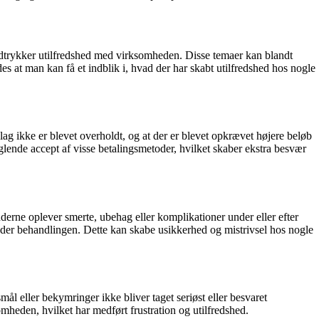
dtrykker utilfredshed med virksomheden. Disse temaer kan blandt
s at man kan få et indblik i, hvad der har skabt utilfredshed hos nogle
g ikke er blevet overholdt, og at der er blevet opkrævet højere beløb
glende accept af visse betalingsmetoder, hvilket skaber ekstra besvær
erne oplever smerte, ubehag eller komplikationer under eller efter
nder behandlingen. Dette kan skabe usikkerhed og mistrivsel hos nogle
l eller bekymringer ikke bliver taget seriøst eller besvaret
mheden, hvilket har medført frustration og utilfredshed.