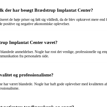
olk der har besøgt Brædstrup Implantat Center?
seret de høje priser og følt sig vildledt, da de blev opkrævet mere end f
e positive og negative økonomiske oplevelser.
trup Implantat Center været?
andede anmeldelser. Nogle har rost det venlige, professionelle og empatis
munikation fra personalets side.
alitet og professionalisme?
e har været blandede. Nogle har haft gode oplevelser med kvaliteten af
essionalisme.