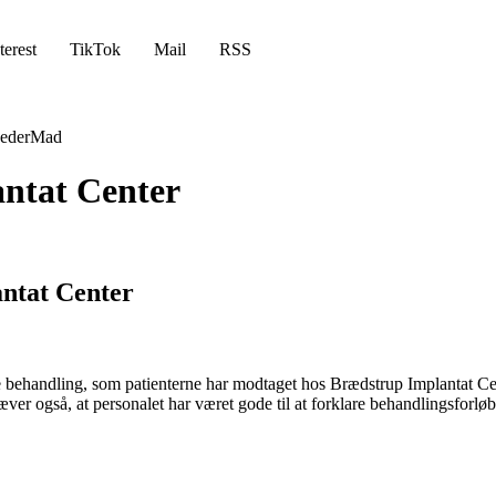
terest
TikTok
Mail
RSS
eder
Mad
ntat Center
ntat Center
handling, som patienterne har modtaget hos Brædstrup Implantat Center
r også, at personalet har været gode til at forklare behandlingsforløbet,