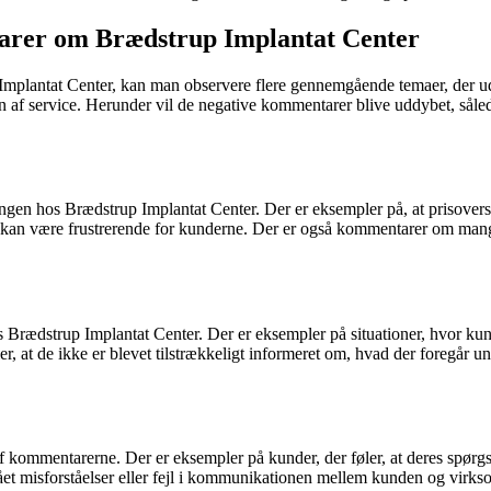
arer om Brædstrup Implantat Center
 Implantat Center, kan man observere flere gennemgående temaer, der u
 af service. Herunder vil de negative kommentarer blive uddybet, sålede
gen hos Brædstrup Implantat Center. Der er eksempler på, at prisoversla
lket kan være frustrerende for kunderne. Der er også kommentarer om man
rædstrup Implantat Center. Der er eksempler på situationer, hvor kund
 at de ikke er blevet tilstrækkeligt informeret om, hvad der foregår u
kommentarerne. Der er eksempler på kunder, der føler, at deres spørgsmå
ået misforståelser eller fejl i kommunikationen mellem kunden og virkso