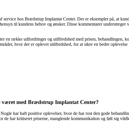
ervice hos Brædstrup Implantat Center. Der er eksempler på, at kunderne 
de hensyn til kundens behov og ønsker. Disse kommentarer understreger vi
er en række udfordringer og utilfredshed med prisen, behandlingen, k
mråder, hvor der er oplevet utilfredshed, for at sikre en bedre oplevelse
e været med Brædstrup Implantat Center?
 Nogle har haft positive oplevelser, hvor de har rost den gode behandli
or de har kritiseret priserne, manglende kommunikation og følt sig vildl