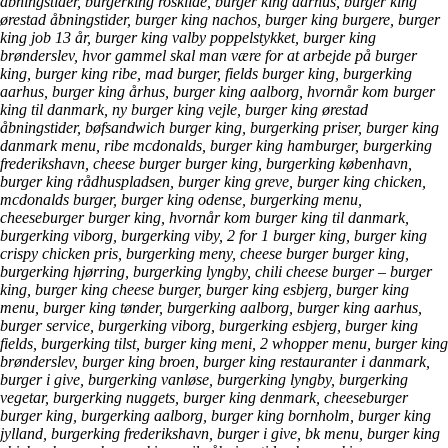
åbningstider, burgerking roskilde, burger king aarhus, burger king
ørestad åbningstider, burger king nachos, burger king burgere, burger
king job 13 år, burger king valby poppelstykket, burger king
brønderslev, hvor gammel skal man være for at arbejde på burger
king, burger king ribe, mad burger, fields burger king, burgerking
aarhus, burger king århus, burger king aalborg, hvornår kom burger
king til danmark, ny burger king vejle, burger king ørestad
åbningstider, bøfsandwich burger king, burgerking priser, burger king
danmark menu, ribe mcdonalds, burger king hamburger, burgerking
frederikshavn, cheese burger burger king, burgerking københavn,
burger king rådhuspladsen, burger king greve, burger king chicken,
mcdonalds burger, burger king odense, burgerking menu,
cheeseburger burger king, hvornår kom burger king til danmark,
burgerking viborg, burgerking viby, 2 for 1 burger king, burger king
crispy chicken pris, burgerking meny, cheese burger burger king,
burgerking hjørring, burgerking lyngby, chili cheese burger – burger
king, burger king cheese burger, burger king esbjerg, burger king
menu, burger king tønder, burgerking aalborg, burger king aarhus,
burger service, burgerking viborg, burgerking esbjerg, burger king
fields, burgerking tilst, burger king meni, 2 whopper menu, burger king
brønderslev, burger king broen, burger king restauranter i danmark,
burger i give, burgerking vanløse, burgerking lyngby, burgerking
vegetar, burgerking nuggets, burger king denmark, cheeseburger
burger king, burgerking aalborg, burger king bornholm, burger king
jylland, burgerking frederikshavn, burger i give, bk menu, burger king