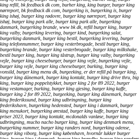
king refill, bk feedback dk com, burher king, king burger, burger king
nørreport, bk feedback dk com, burgerking is, burgerking is, burger
king ishøj, burger king rødovre, burger king nørreport, burger king
ishøj, burger king park alle, burger king park alle, burgerking
danmark, burgerking brande, www bk dk, refill burger king, burger
king valby, burgerking levering, burger kind, burgerking salat,
burgerking danmark, burger king bestil, burgerking levering, burger
king telefonnummer, burger king vesterbrogade, bestil burger king,
burgerking brande, burger king vesterbrogade, burger king milkshake,
bestil burger king, burger king tåstrup, burger king valby, burgerking
vejle, burger king cheeseburger, burger king vejle, burgerking vejle,
burger king vejle, burger king cheeseburger, burking, burger king
vonsild, burger king menu dk, burgeeking, er der refill på burger king,
burger king dänemark, burger king kontakt, burger king drive thru, big
king, burger king poppelstykket, burger king 2 for 89 2022, burger
king vestamager, burking, burger king gjesing, burger king kaffe,
burger king 2 for 89 2022, burgeeking, burger king dänemark, burger
king frederikssund, burger king udbringning, burger king
frederikshavn, burgerking hedensted, burger king i danmark, burger
king menukort, burgerking ørestad, burger king kaffe, burger king
priser 2023, burger king kontakt, mcdonalds vanløse, burger king
udbringning, mucho nacho burger king, burger king denmark menu,
burgerking nummer, burger king randers nord, burgerking odense,
burger king viborg, burger king københavn, hvornår lukker burger
king, burger king i danmark, burger king brøndby, burger king randers