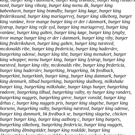
nord, burger king viborg, burger king menu dk, burger king
københavn, burger king brøndby, burger king køge, burger king
frederikssund, burger king mariagervej, burger king silkeborg, burger
king vanløse, hvor mange burger king er der i danmark, burger king
lystrup, burger king vejle syd, burger king mariagervej, burger king
vanløse, burger king galten, burger king køge, burger king lyngby,
hvor mange burger king er der i danmark, burger king viby, burger
king frederikshavn, burger king galten, burger king næstved,
mcdonalds ribe, burger king fredericia, burger king haderslev,
burgerking odense, burger king tilst, burger king menukort, burger
king whopper, menu burger king, burger king lystrup, burger king
næstved, burger king viby, mcdonalds ribe, burger king fredericia,
burger king haderslev, burgerking, brugerking, bk feedback,
burgerkint, burgerkinh, burger kimg, burger king danmark, burger
king denmark, tilbud burgerking, burgerking skalborg, milkshake
burger king, burgerking milkshake, burger kings burger, burgerking
rødovre, burgerking tilbud, burgerking valby, ny burger king randers,
burgerking nuggets, burgerking greve, burger vonsild, burger king
århus c, burger king nuggets pris, burger king slagelse, burger king
horsens, burgerking valby, burgerking næstved, burger king odense,
burger king danmark, bk feedback se, burgerking slagelse, chicken
burger burger king, burger king aalborg c, burger king burgers,
burgerking silkeborg, burgerking fredericia, burger king nuggets,
burgerking åbningstider, burger king roskilde, burger king