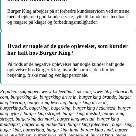
Burger King arbejder på at forbedre kundeservicen ved at træne
medarbejderne i god kundeservice, lytte til kundernes feedback
og reagere på klager og forbedringsmuligheder.
Hvad er nogle af de gode oplevelser, som kunder
har haft hos Burger King?
På trods af de negative oplevelser har nogle kunder haft gode
oplevelser hos Burger King, hvor de har rost den hurtige
betjening, friske mad og venligt personale.
Populære søgninger: www bk feedback dk com, www bk feedback dk
com, burgerking dk, burgerking drive in, burger king brande, burger
king levering, burger king levering, burger king drive in,
burgerking.dk, bugerking, bugerking, burger king hedensted, burger
king nytorv, burger king strøget, burger king ørestad, burger king
strøget, burgerking denmark, burger king ørestad, burger king
middelfart, burger king middelfart, burger king folehaven, buger king,
buger king, burgerkibg, burger king lund, burger king lund, burger
king ny ellebjerg, burger king refill, burgerkinf, burher king, burger