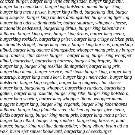
chicken burger, burger king vejle åbningstider, burger king.menu,
burger king menu kort, burgerking holstebro, menù burger king,
burger king menu priser, burger king tilbud, burgerking tilst, burger
king slagelse, burger king randers åbningstider, burgerking hjørring,
burger king odense åbningstider, burger smørum, whopper cheese,
mcdonalds hedensted, burgerking århus, burger king københavns
lufthavn, burger king greve, burger king århus, burger king menu,
burgerking roskilde, burgerking priser, burger king crispy chicken pris,
mcdonalds strøget, burgerking meny, burger king horsens, burgerking
tilbud, burger king odense åbningstider, whopper menu pris, ny burger
king randers, chili cheese burger – burger king, burger king whopper
tilbud, burgerkint, burgerking horsens, burger king frappe, tilbud
burger king, burger king roskilde åbningstider, burger king pris,
burgerking menu, burger service, milkshake burger king, burger king
taastrup, burger king menu kort, burger king i nærheden, burger king
holstebro, burger king vegetar, burger king nuggets, chili cheese
burger king, burgerking whopper, burgerking randers, burgerking
galten, burger king roskilde, burger king ribe, burger king holstebro,
burger king vegetar, burger king whopper tilbud, whopper menu,
nuggets burger king, burger king vegansk, burger king københavns
lufthavn, burger king plantebaseret, chicken og burger give menu,
fields burger king, burger king menu pris, burger king menu priser,
burger king tilbud, burger king randers, burgerking horsens, mad
burger, burger king roskilde åbningstider, viborg viborg brian gå nu
væk, hvem ejer sunset boulevard, burgerking cheeseburger