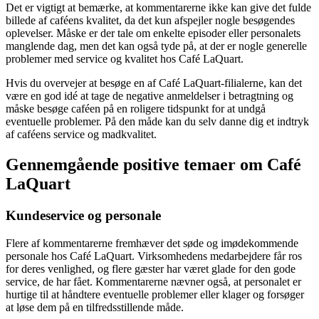
Det er vigtigt at bemærke, at kommentarerne ikke kan give det fulde
billede af caféens kvalitet, da det kun afspejler nogle besøgendes
oplevelser. Måske er der tale om enkelte episoder eller personalets
manglende dag, men det kan også tyde på, at der er nogle generelle
problemer med service og kvalitet hos Café LaQuart.
Hvis du overvejer at besøge en af Café LaQuart-filialerne, kan det
være en god idé at tage de negative anmeldelser i betragtning og
måske besøge caféen på en roligere tidspunkt for at undgå
eventuelle problemer. På den måde kan du selv danne dig et indtryk
af caféens service og madkvalitet.
Gennemgående positive temaer om Café
LaQuart
Kundeservice og personale
Flere af kommentarerne fremhæver det søde og imødekommende
personale hos Café LaQuart. Virksomhedens medarbejdere får ros
for deres venlighed, og flere gæster har været glade for den gode
service, de har fået. Kommentarerne nævner også, at personalet er
hurtige til at håndtere eventuelle problemer eller klager og forsøger
at løse dem på en tilfredsstillende måde.