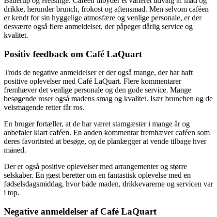
Ballerup og Helsinge. Caféen tilbyder et varieret udvalg af mad og
drikke, herunder brunch, frokost og aftensmad. Men selvom caféen
er kendt for sin hyggelige atmosfære og venlige personale, er der
desværre også flere anmeldelser, der påpeger dårlig service og
kvalitet.
Positiv feedback om Café LaQuart
Trods de negative anmeldelser er der også mange, der har haft
positive oplevelser med Café LaQuart. Flere kommentarer
fremhæver det venlige personale og den gode service. Mange
besøgende roser også madens smag og kvalitet. Især brunchen og de
velsmagende retter får ros.
En bruger fortæller, at de har været stamgæster i mange år og
anbefaler klart caféen. En anden kommentar fremhæver caféen som
deres favoritsted at besøge, og de planlægger at vende tilbage hver
måned.
Der er også positive oplevelser med arrangementer og større
selskaber. En gæst beretter om en fantastisk oplevelse med en
fødselsdagsmiddag, hvor både maden, drikkevarerne og servicen var
i top.
Negative anmeldelser af Café LaQuart