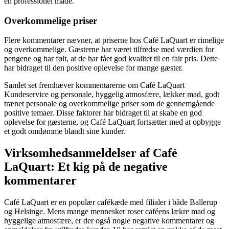
en professionel måde.
Overkommelige priser
Flere kommentarer nævner, at priserne hos Café LaQuart er rimelige
og overkommelige. Gæsterne har været tilfredse med værdien for
pengene og har følt, at de har fået god kvalitet til en fair pris. Dette
har bidraget til den positive oplevelse for mange gæster.
Samlet set fremhæver kommentarerne om Café LaQuart
Kundeservice og personale, hyggelig atmosfære, lækker mad, godt
trænet personale og overkommelige priser som de gennemgående
positive temaer. Disse faktorer har bidraget til at skabe en god
oplevelse for gæsterne, og Café LaQuart fortsætter med at opbygge
et godt omdømme blandt sine kunder.
Virksomhedsanmeldelser af Café
LaQuart: Et kig på de negative
kommentarer
Café LaQuart er en populær cafékæde med filialer i både Ballerup
og Helsinge. Mens mange mennesker roser caféens lækre mad og
hyggelige atmosfære, er der også nogle negative kommentarer og