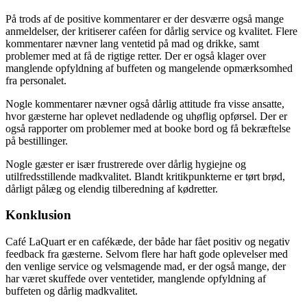
På trods af de positive kommentarer er der desværre også mange
anmeldelser, der kritiserer caféen for dårlig service og kvalitet. Flere
kommentarer nævner lang ventetid på mad og drikke, samt
problemer med at få de rigtige retter. Der er også klager over
manglende opfyldning af buffeten og mangelende opmærksomhed
fra personalet.
Nogle kommentarer nævner også dårlig attitude fra visse ansatte,
hvor gæsterne har oplevet nedladende og uhøflig opførsel. Der er
også rapporter om problemer med at booke bord og få bekræftelse
på bestillinger.
Nogle gæster er især frustrerede over dårlig hygiejne og
utilfredsstillende madkvalitet. Blandt kritikpunkterne er tørt brød,
dårligt pålæg og elendig tilberedning af kødretter.
Konklusion
Café LaQuart er en cafékæde, der både har fået positiv og negativ
feedback fra gæsterne. Selvom flere har haft gode oplevelser med
den venlige service og velsmagende mad, er der også mange, der
har været skuffede over ventetider, manglende opfyldning af
buffeten og dårlig madkvalitet.