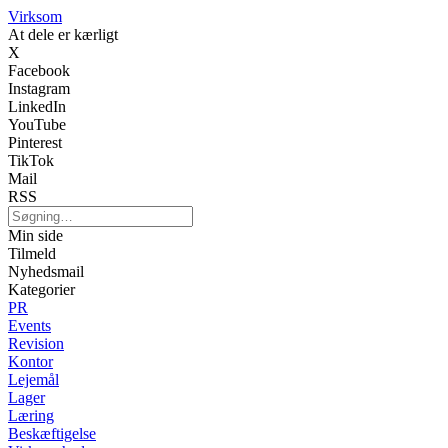
Virksom
At dele er kærligt
X
Facebook
Instagram
LinkedIn
YouTube
Pinterest
TikTok
Mail
RSS
Min side
Tilmeld
Nyhedsmail
Kategorier
PR
Events
Revision
Kontor
Lejemål
Lager
Læring
Beskæftigelse