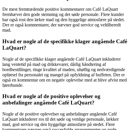
De mest fremtrædende positive kommentarer om Café LaQuart
fremhæver den gode stemning og det søde personale. Flere kunder
har også rost den lækre mad og den hyggelige atmosfære på stedet.
Der er også kommentarer, der nævner god service og veltilberedt
mad.
Hvad er nogle af de specifikke klager angående Café
LaQuart?
Nogle af de specifikke klager angående Café LaQuart inkluderer
lang ventetid på mad og drikkevarer, dårlig håndtering af
bordbestillinger, ringe kvalitet af maden, uhøflig og nedværdigende
opførsel fra personalet og mangel på opfyldning af buffeten. Der er
også en kommentar om en negativ oplevelse med at blive afvist med
førerhunde.
Hvad er nogle af de positive oplevelser og
anbefalinger angående Café LaQuart?
Nogle af de positive oplevelser og anbefalinger angående Café
LaQuart inkluderer ros til det søde og venlige personale, lækker
mad, god service og den hyggelige atmosfære på stedet. Flere
kommentarer nævner også succesfulde arrangementer og gode