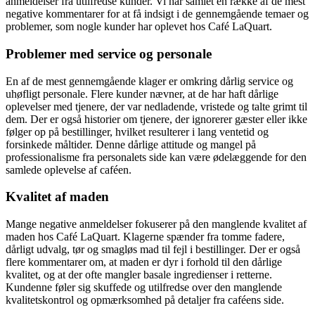
anmeldelser fra utilfredse kunder. Vi har samlet en række af de mest
negative kommentarer for at få indsigt i de gennemgående temaer og
problemer, som nogle kunder har oplevet hos Café LaQuart.
Problemer med service og personale
En af de mest gennemgående klager er omkring dårlig service og
uhøfligt personale. Flere kunder nævner, at de har haft dårlige
oplevelser med tjenere, der var nedladende, vristede og talte grimt til
dem. Der er også historier om tjenere, der ignorerer gæster eller ikke
følger op på bestillinger, hvilket resulterer i lang ventetid og
forsinkede måltider. Denne dårlige attitude og mangel på
professionalisme fra personalets side kan være ødelæggende for den
samlede oplevelse af caféen.
Kvalitet af maden
Mange negative anmeldelser fokuserer på den manglende kvalitet af
maden hos Café LaQuart. Klagerne spænder fra tomme fadere,
dårligt udvalg, tør og smagløs mad til fejl i bestillinger. Der er også
flere kommentarer om, at maden er dyr i forhold til den dårlige
kvalitet, og at der ofte mangler basale ingredienser i retterne.
Kundenne føler sig skuffede og utilfredse over den manglende
kvalitetskontrol og opmærksomhed på detaljer fra caféens side.