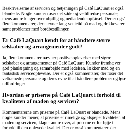
Beskrivelserne af servicen og betjeningen på Café LaQuart er også
blandede. Nogle kunder roser det søde og veltilfredse personale,
mens andre klager over uhøflig og nedladende opførsel. Der er også
flere kommentarer, der nævner lang ventetid på mad og drikkevarer
samt problemer med bordbestillinger.
Er Café LaQuart kendt for at håndtere større
selskaber og arrangementer godt?
Ja, flere kommentarer nævner positive oplevelser med større
selskaber og arrangementer på Café LaQuart. Kunder fremhæver
god planlægning og samarbejde med ledelsen, lækker mad og en
fantastisk serviceoplevelse. Der er også kommentarer, der roser det
veltrænede personale og deres evne til at håndtere problemer og løse
udfordringer.
Hvordan er priserne på Café LaQuart i forhold til
kvaliteten af maden og servicen?
Kommentarerne om priserne på Café LaQuart er blandede. Mens
nogle kunder mener, at priserne er rimelige og afspejler kvaliteten af
maden og servicen, klager andre over, at priserne er for høje i
forhold til den oplevede kvalitet. Der er også kommentarer, der