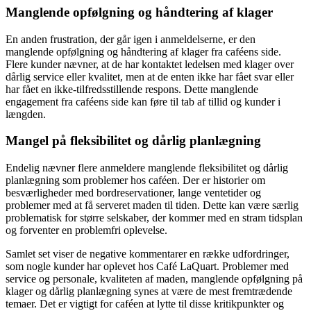
Manglende opfølgning og håndtering af klager
En anden frustration, der går igen i anmeldelserne, er den
manglende opfølgning og håndtering af klager fra caféens side.
Flere kunder nævner, at de har kontaktet ledelsen med klager over
dårlig service eller kvalitet, men at de enten ikke har fået svar eller
har fået en ikke-tilfredsstillende respons. Dette manglende
engagement fra caféens side kan føre til tab af tillid og kunder i
længden.
Mangel på fleksibilitet og dårlig planlægning
Endelig nævner flere anmeldere manglende fleksibilitet og dårlig
planlægning som problemer hos caféen. Der er historier om
besværligheder med bordreservationer, lange ventetider og
problemer med at få serveret maden til tiden. Dette kan være særlig
problematisk for større selskaber, der kommer med en stram tidsplan
og forventer en problemfri oplevelse.
Samlet set viser de negative kommentarer en række udfordringer,
som nogle kunder har oplevet hos Café LaQuart. Problemer med
service og personale, kvaliteten af maden, manglende opfølgning på
klager og dårlig planlægning synes at være de mest fremtrædende
temaer. Det er vigtigt for caféen at lytte til disse kritikpunkter og