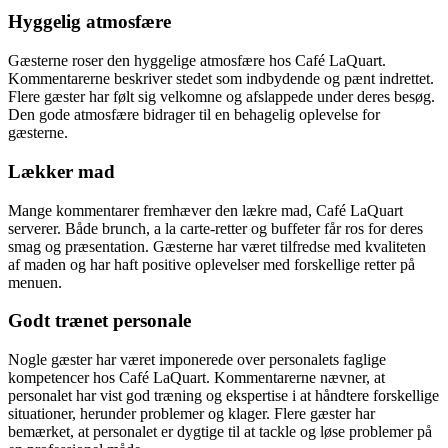
Hyggelig atmosfære
Gæsterne roser den hyggelige atmosfære hos Café LaQuart.
Kommentarerne beskriver stedet som indbydende og pænt indrettet.
Flere gæster har følt sig velkomne og afslappede under deres besøg.
Den gode atmosfære bidrager til en behagelig oplevelse for
gæsterne.
Lækker mad
Mange kommentarer fremhæver den lækre mad, Café LaQuart
serverer. Både brunch, a la carte-retter og buffeter får ros for deres
smag og præsentation. Gæsterne har været tilfredse med kvaliteten
af maden og har haft positive oplevelser med forskellige retter på
menuen.
Godt trænet personale
Nogle gæster har været imponerede over personalets faglige
kompetencer hos Café LaQuart. Kommentarerne nævner, at
personalet har vist god træning og ekspertise i at håndtere forskellige
situationer, herunder problemer og klager. Flere gæster har
bemærket, at personalet er dygtige til at tackle og løse problemer på