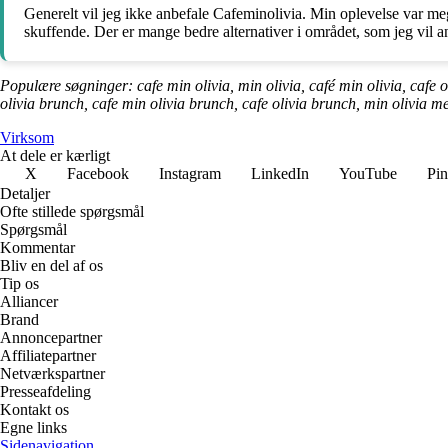
Generelt vil jeg ikke anbefale Cafeminolivia. Min oplevelse var m
skuffende. Der er mange bedre alternativer i området, som jeg vil an
Populære søgninger: cafe min olivia, min olivia, café min olivia, cafe ol
olivia brunch, cafe min olivia brunch, cafe olivia brunch, min olivia 
Virksom
At dele er kærligt
X
Facebook
Instagram
LinkedIn
YouTube
Pin
Detaljer
Ofte stillede spørgsmål
Spørgsmål
Kommentar
Bliv en del af os
Tip os
Alliancer
Brand
Annoncepartner
Affiliatepartner
Netværkspartner
Presseafdeling
Kontakt os
Egne links
Sidenavigation