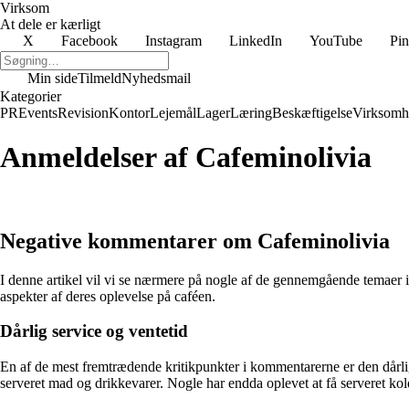
Virksom
At dele er kærligt
X
Facebook
Instagram
LinkedIn
YouTube
Pin
Min side
Tilmeld
Nyhedsmail
Kategorier
PR
Events
Revision
Kontor
Lejemål
Lager
Læring
Beskæftigelse
Virksomh
Anmeldelser af Cafeminolivia
Negative kommentarer om Cafeminolivia
I denne artikel vil vi se nærmere på nogle af de gennemgående temaer 
aspekter af deres oplevelse på caféen.
Dårlig service og ventetid
En af de mest fremtrædende kritikpunkter i kommentarerne er den dårlige 
serveret mad og drikkevarer. Nogle har endda oplevet at få serveret kold e