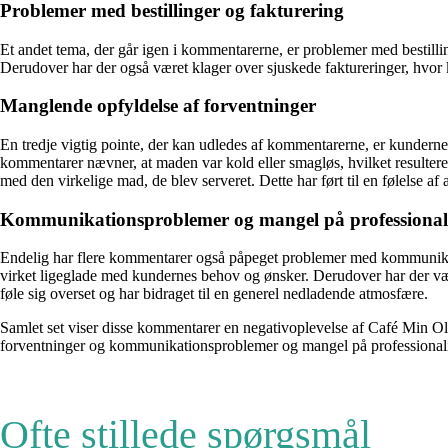
Problemer med bestillinger og fakturering
Et andet tema, der går igen i kommentarerne, er problemer med bestillinge
Derudover har der også været klager over sjuskede faktureringer, hvor ku
Manglende opfyldelse af forventninger
En tredje vigtig pointe, der kan udledes af kommentarerne, er kundernes
kommentarer nævner, at maden var kold eller smagløs, hvilket resultere
med den virkelige mad, de blev serveret. Dette har ført til en følelse af
Kommunikationsproblemer og mangel på professional
Endelig har flere kommentarer også påpeget problemer med kommunikatio
virket ligeglade med kundernes behov og ønsker. Derudover har der vær
føle sig overset og har bidraget til en generel nedladende atmosfære.
Samlet set viser disse kommentarer en negativoplevelse af Café Min Oli
forventninger og kommunikationsproblemer og mangel på professionalism
Ofte stillede spørgsmål