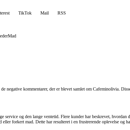
terest
TikTok
Mail
RSS
eder
Mad
i de negative kommentarer, der er blevet samlet om Cafeminolivia. Diss
service og den lange ventetid. Flere kunder har beskrevet, hvordan de ha
ller forkert mad. Dette har resulteret i en frustrerende oplevelse og har 