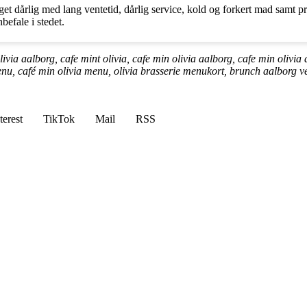
eget dårlig med lang ventetid, dårlig service, kold og forkert mad sam
befale i stedet.
ivia aalborg, cafe mint olivia, cafe min olivia aalborg, cafe min olivia a
menu, café min olivia menu, olivia brasserie menukort, brunch aalborg v
terest
TikTok
Mail
RSS