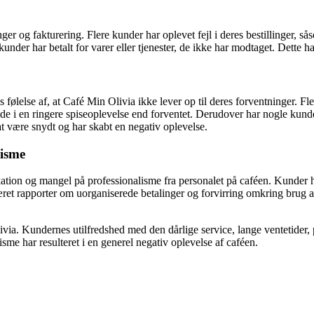
r og fakturering. Flere kunder har oplevet fejl i deres bestillinger, sås
nder har betalt for varer eller tjenester, de ikke har modtaget. Dette ha
 følelse af, at Café Min Olivia ikke lever op til deres forventninger. F
de i en ringere spiseoplevelse end forventet. Derudover har nogle kund
 at være snydt og har skabt en negativ oplevelse.
isme
n og mangel på professionalisme fra personalet på caféen. Kunder har 
et rapporter om uorganiserede betalinger og forvirring omkring brug a
via. Kundernes utilfredshed med den dårlige service, lange ventetider,
e har resulteret i en generel negativ oplevelse af caféen.