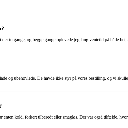
a?
et der to gange, og begge gange oplevede jeg lang ventetid på både be
ade og ubehøvlede. De havde ikke styr på vores bestilling, og vi skulle
?
nten kold, forkert tilberedt eller smagløs. Der var også tilfælde, hvor v