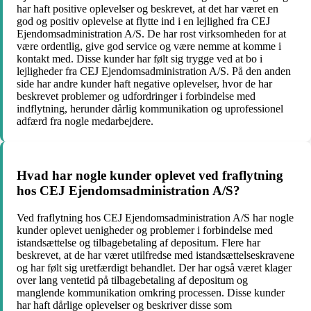
har haft positive oplevelser og beskrevet, at det har været en
god og positiv oplevelse at flytte ind i en lejlighed fra CEJ
Ejendomsadministration A/S. De har rost virksomheden for at
være ordentlig, give god service og være nemme at komme i
kontakt med. Disse kunder har følt sig trygge ved at bo i
lejligheder fra CEJ Ejendomsadministration A/S. På den anden
side har andre kunder haft negative oplevelser, hvor de har
beskrevet problemer og udfordringer i forbindelse med
indflytning, herunder dårlig kommunikation og uprofessionel
adfærd fra nogle medarbejdere.
Hvad har nogle kunder oplevet ved fraflytning
hos CEJ Ejendomsadministration A/S?
Ved fraflytning hos CEJ Ejendomsadministration A/S har nogle
kunder oplevet uenigheder og problemer i forbindelse med
istandsættelse og tilbagebetaling af depositum. Flere har
beskrevet, at de har været utilfredse med istandsættelseskravene
og har følt sig uretfærdigt behandlet. Der har også været klager
over lang ventetid på tilbagebetaling af depositum og
manglende kommunikation omkring processen. Disse kunder
har haft dårlige oplevelser og beskriver disse som