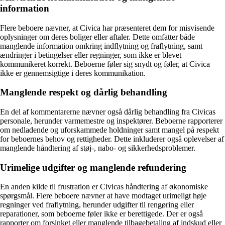
information
Flere beboere nævner, at Civica har præsenteret dem for misvisende
oplysninger om deres boliger eller aftaler. Dette omfatter både
manglende information omkring indflytning og fraflytning, samt
ændringer i betingelser eller regninger, som ikke er blevet
kommunikeret korrekt. Beboerne føler sig snydt og føler, at Civica
ikke er gennemsigtige i deres kommunikation.
Manglende respekt og dårlig behandling
En del af kommentarerne nævner også dårlig behandling fra Civicas
personale, herunder varmemestre og inspektører. Beboerne rapporterer
om nedladende og uforskammede holdninger samt mangel på respekt
for beboernes behov og rettigheder. Dette inkluderer også oplevelser af
manglende håndtering af støj-, nabo- og sikkerhedsproblemer.
Urimelige udgifter og manglende refundering
En anden kilde til frustration er Civicas håndtering af økonomiske
spørgsmål. Flere beboere nævner at have modtaget urimeligt høje
regninger ved fraflytning, herunder udgifter til rengøring eller
reparationer, som beboerne føler ikke er berettigede. Der er også
rapporter om forsinket eller manglende tilbagebetaling af indskud eller