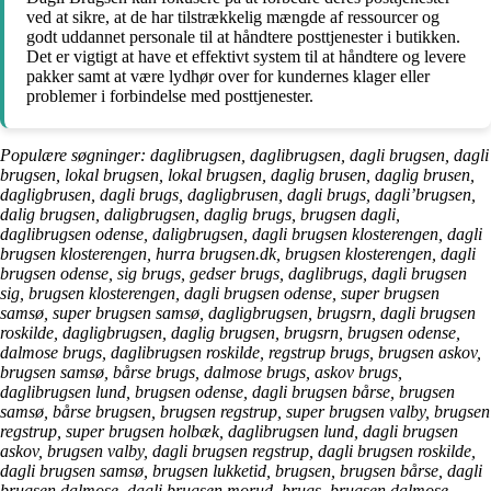
ved at sikre, at de har tilstrækkelig mængde af ressourcer og
godt uddannet personale til at håndtere posttjenester i butikken.
Det er vigtigt at have et effektivt system til at håndtere og levere
pakker samt at være lydhør over for kundernes klager eller
problemer i forbindelse med posttjenester.
Populære søgninger: daglibrugsen, daglibrugsen, dagli brugsen, dagli
brugsen, lokal brugsen, lokal brugsen, daglig brusen, daglig brusen,
dagligbrusen, dagli brugs, dagligbrusen, dagli brugs, dagli’brugsen,
dalig brugsen, daligbrugsen, daglig brugs, brugsen dagli,
daglibrugsen odense, daligbrugsen, dagli brugsen klosterengen, dagli
brugsen klosterengen, hurra brugsen.dk, brugsen klosterengen, dagli
brugsen odense, sig brugs, gedser brugs, daglibrugs, dagli brugsen
sig, brugsen klosterengen, dagli brugsen odense, super brugsen
samsø, super brugsen samsø, dagligbrugsen, brugsrn, dagli brugsen
roskilde, dagligbrugsen, daglig brugsen, brugsrn, brugsen odense,
dalmose brugs, daglibrugsen roskilde, regstrup brugs, brugsen askov,
brugsen samsø, bårse brugs, dalmose brugs, askov brugs,
daglibrugsen lund, brugsen odense, dagli brugsen bårse, brugsen
samsø, bårse brugsen, brugsen regstrup, super brugsen valby, brugsen
regstrup, super brugsen holbæk, daglibrugsen lund, dagli brugsen
askov, brugsen valby, dagli brugsen regstrup, dagli brugsen roskilde,
dagli brugsen samsø, brugsen lukketid, brugsen, brugsen bårse, dagli
brugsen dalmose, dagli brugsen morud, brugs, brugsen dalmose,