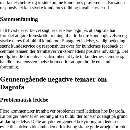
markedets behov og imødekomme kundernes præferencer. En sådan
responsivitet kan styrke kundernes tillid og loyalitet over tid.
Sammenfatning
I alt hvad der er blevet sagt, er der klare tegn på, at Dagrofa har
formået at gøre fremskridt i retning af at forbedre kundeoplevelsen og
styrke deres forhold til kunderne. Engageret ledelse, venlig betjening,
stærk kundeservice og responsivitet over for kundernes feedback er
centrale temaer, der fremhæver virksomhedens positive udvikling. Det
er afgørende for enhver virksomhed at lytte til kundernes stemme og
handle i overensstemmelse hermed for at opretholde en sund
forretning.
Gennemgående negative temaer om
Dagrofa
Problematisk ledelse
Flere kommentarer fremhæver problemer med ledelsen hos Dagrofa.
En bruger nævner en redning af en butik, der før var ødelagt på grund
af dårlig ledelse. Dette antyder en generel bekymring om ledelsens
evne til at drive virksomheden effektivt og skabe gode arbejdsforhold.