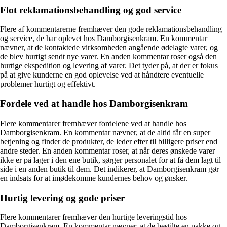
Flot reklamationsbehandling og god service
Flere af kommentarerne fremhæver den gode reklamationsbehandling
og service, de har oplevet hos Damborgisenkram. En kommentar
nævner, at de kontaktede virksomheden angående ødelagte varer, og
de blev hurtigt sendt nye varer. En anden kommentar roser også den
hurtige ekspedition og levering af varer. Det tyder på, at der er fokus
på at give kunderne en god oplevelse ved at håndtere eventuelle
problemer hurtigt og effektivt.
Fordele ved at handle hos Damborgisenkram
Flere kommentarer fremhæver fordelene ved at handle hos
Damborgisenkram. En kommentar nævner, at de altid får en super
betjening og finder de produkter, de leder efter til billigere priser end
andre steder. En anden kommentar roser, at når deres ønskede varer
ikke er på lager i den ene butik, sørger personalet for at få dem lagt til
side i en anden butik til dem. Det indikerer, at Damborgisenkram gør
en indsats for at imødekomme kundernes behov og ønsker.
Hurtig levering og gode priser
Flere kommentarer fremhæver den hurtige leveringstid hos
Damborgisenkram. En kommentar nævner, at de bestilte en pakke og