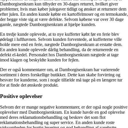
Damborgisenkram kun tilbyder en 30-dages returret, hvilket giver
problemer, hvis man køber julegaver tidligt og ønsker at returnere dem
efter julen. En anden kunde købte en kartoffelmoser og en termokande,
der begge viste sig at være defekte. Selvom købene var over 30 dage
gamle, nægtede Damborgisenkram at hjælpe kunden.
En tredje kunde oplevede, at to nye kufferter købt før en ferie blev
ødelagt i lufthavnen. Selvom kunden forventede, at kufferterne ville
holde mere end en ferie, nægtede Damborgisenkram at erstatte dem.
En anden kunde oplevede dårlig behandling, da de returnerede en
defekt el-kedel. Personalet hos Damborgisenkram nægtede at tage
imod klagen og beskyldte kunden for fejlen.
Der er også kommentarer om, at Damborgisenkram har varierende
sortiment i deres forskellige butikker. Dette kan skabe forvirring og
besvær for kunderne, som i nogle tilfælde må tage på en længere tur
for at finde det ønskede produkt.
Positive oplevelser
Selvom der er mange negative kommentarer, er der også nogle positive
oplevelser med Damborgisenkram. En kunde havde en god oplevelse
med deres reklamationsbehandling og beskrev det som flot
reklamationsbehandling og super service. En anden kunde roste
virksomheden for hurtig levering og god behandling af varebytte.