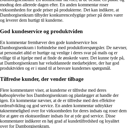
modtog den allerede dagen efter. En anden kommentar roser
virksomheden for gode priser på produkterne. Det kan indikere, at
Damborgisenkram tilbyder konkurrencedygtige priser på deres varer
og leverer dem hurtigt til kunderne.
God kundeservice og produktviden
En kommentar fremhæver den gode kundeservice hos
Damborgisenkram i forbindelse med produktforespørgsler. De nævner,
at personalet altid er hurtige og venlige i deres svar på mails og er
villige til at hjælpe med at finde de ønskede varer. Det kunne tyde på,
at Damborgisenkram har veluddannede medarbejdere, der har god
produktviden og er i stand til at besvare kundernes spørgsmål.
Tilfredse kunder, der vender tilbage
Flere kommentarer viser, at kunderne er tilfredse med deres
købsoplevelse hos Damborgisenkram og planlægger at handle der
igen. En kommentar nævner, at de er tilfredse med den effektive
ordreafvikling og god service. En anden kommentar udtrykker
taknemmelighed over for virksomheden for deres indsats og roser dem
for at gøre en ekstraordinær indsats for at yde god service. Disse
kommentarer indikerer en høj grad af kundetilfredshed og loyalitet
over for Damborgisenkram.