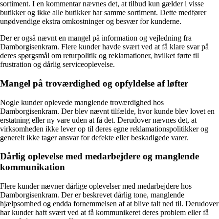
sortiment. I en kommentar nævnes det, at tilbud kun gælder i visse
butikker og ikke alle butikker har samme sortiment. Dette medfører
unødvendige ekstra omkostninger og besvær for kunderne.
Der er også nævnt en mangel på information og vejledning fra
Damborgisenkram. Flere kunder havde svært ved at få klare svar på
deres spørgsmål om returpolitik og reklamationer, hvilket førte til
frustration og dårlig serviceoplevelse.
Mangel på troværdighed og opfyldelse af løfter
Nogle kunder oplevede manglende troværdighed hos
Damborgisenkram. Der blev nævnt tilfælde, hvor kunde blev lovet en
erstatning eller ny vare uden at få det. Derudover nævnes det, at
virksomheden ikke lever op til deres egne reklamationspolitikker og
generelt ikke tager ansvar for defekte eller beskadigede varer.
Dårlig oplevelse med medarbejdere og manglende
kommunikation
Flere kunder nævner dårlige oplevelser med medarbejdere hos
Damborgisenkram. Der er beskrevet dårlig tone, manglende
hjælpsomhed og endda fornemmelsen af at blive talt ned til. Derudover
har kunder haft svært ved at få kommunikeret deres problem eller få