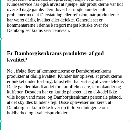
Kundeservice har også afvist at hjælpe, når produkterne var lidt
over 30 dage gamle. Derudover har nogle kunder haft
problemer med at få erstatning eller refusion, når produkterne
har været dårlig kvalitet eller defekte. Generelt set er
kommentarerne i denne kategori meget kritiske over for
Damborgisenkrams serviceniveau.
Er Damborgisenkrams produkter af god
kvalitet?
Nej, ifølge flere af kommentarerne er Damborgisenkrams
produkter af dårlig kvalitet. Kunder har oplevet, at produkterne
er bukket under for brug, knust eller har vist sig at være defekte.
Dette gælder blandt andet for kartoffelmosere, termokander og
kufferter. Desuden har en kunde påpeget, at en el-kedel ikke
ville koge vand mere, og Damborgisenkrams personale påstod,
at det skyldtes kundens fejl. Disse oplevelser indikerer, at
Damborgisenkram ikke lever op til forventningerne om
holdbarhed og kvalitetsprodukter.