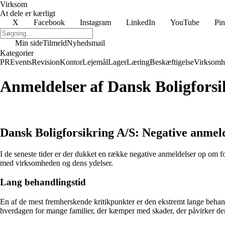
Virksom
At dele er kærligt
X
Facebook
Instagram
LinkedIn
YouTube
Pin
Min side
Tilmeld
Nyhedsmail
Kategorier
PR
Events
Revision
Kontor
Lejemål
Lager
Læring
Beskæftigelse
Virksomh
Anmeldelser af Dansk Boligforsi
Dansk Boligforsikring A/S: Negative anmel
I de seneste tider er der dukket en række negative anmeldelser op om fo
med virksomheden og dens ydelser.
Lang behandlingstid
En af de mest fremherskende kritikpunkter er den ekstremt lange behan
hverdagen for mange familier, der kæmper med skader, der påvirker de