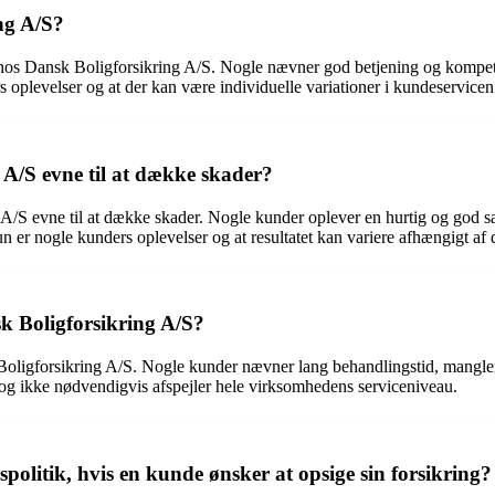
ng A/S?
s Dansk Boligforsikring A/S. Nogle nævner god betjening og kompeten
ers oplevelser og at der kan være individuelle variationer i kundeservicen
A/S evne til at dække skader?
A/S evne til at dække skader. Nogle kunder oplever en hurtig og god s
un er nogle kunders oplevelser og at resultatet kan variere afhængigt af 
k Boligforsikring A/S?
ligforsikring A/S. Nogle kunder nævner lang behandlingstid, manglen
r og ikke nødvendigvis afspejler hele virksomhedens serviceniveau.
olitik, hvis en kunde ønsker at opsige sin forsikring?