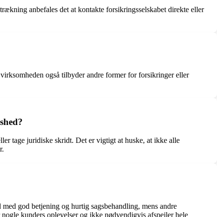
kning anbefales det at kontakte forsikringsselskabet direkte eller
virksomheden også tilbyder andre former for forsikringer eller
dshed?
tage juridiske skridt. Det er vigtigt at huske, at ikke alle
r.
ed med god betjening og hurtig sagsbehandling, mens andre
r nogle kunders oplevelser og ikke nødvendigvis afspejler hele