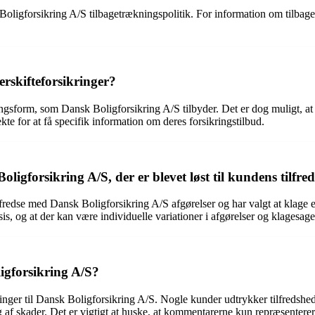
gforsikring A/S tilbagetrækningspolitik. For information om tilbagetræ
rskifteforsikringer?
ngsform, som Dansk Boligforsikring A/S tilbyder. Det er dog muligt, at 
ekte for at få specifik information om deres forsikringstilbud.
gforsikring A/S, der er blevet løst til kundens tilfre
se med Dansk Boligforsikring A/S afgørelser og har valgt at klage eller 
 og at der kan være individuelle variationer i afgørelser og klagesage
igforsikring A/S?
inger til Dansk Boligforsikring A/S. Nogle kunder udtrykker tilfredsh
g af skader. Det er vigtigt at huske, at kommentarerne kun repræsentere