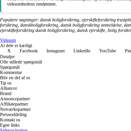
virksomhedens omdømme.
Populære søgninger: dansk boligforsikring, ejerskifteforsikring trustpilo
forsikring, danskboligforsikring, dansk boligforsikring anmeldelse, dans
ejerskifteforsikring dansk boligforsikring, dansk ejerskifte, bolig forsikr
Virksom
At dele er kærligt
X
Facebook
Instagram
LinkedIn
YouTube
Pin
Detaljer
Ofte stillede spørgsmål
Spørgsmål
Kommentar
Bliv en del af os
Tip os
Alliancer
Brand
Annoncepartner
Affiliatepartner
Netværkspartner
Presseafdeling
Kontakt os
Egne links
Sidenavigation