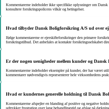
Kommentarerne indeholder ikke specifikke oplysninger om Dansk Boli
konsultere forsikringspolicens vilkår og betingelser.
Hvad tilbyder Dansk Boligforsikring A/S ud over eje
Ifølge kommentarerne er ejerskifteforsikringer den primære forsikri
forsikringstilbud. Det anbefales at kontakte forsikringsselskabet dir
Er der nogen uenigheder mellem kunder og Dansk Boli
Kommentarerne indeholder eksempler på kunder, der har været utilfred
kommentarer nødvendigvis repræsenterer hele virksomhedens praksis,
Hvad er kundernes generelle holdning til Dansk Bol
Kommentarerne afspejler en blanding af positive og negative holdn
udtrykker frustration over lang behandlingstid og afslag på dæknin