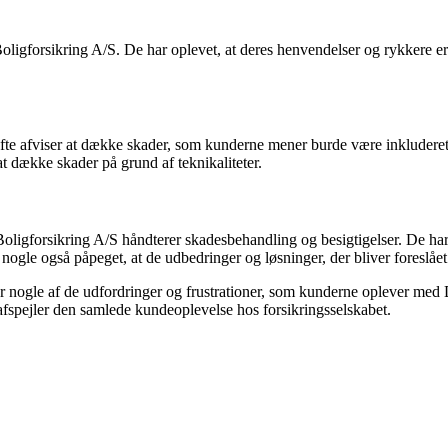
forsikring A/S. De har oplevet, at deres henvendelser og rykkere er bl
fte afviser at dække skader, som kunderne mener burde være inkluderet
 dække skader på grund af teknikaliteter.
gforsikring A/S håndterer skadesbehandling og besigtigelser. De har rap
nogle også påpeget, at de udbedringer og løsninger, der bliver foreslået o
r nogle af de udfordringer og frustrationer, som kunderne oplever med 
afspejler den samlede kundeoplevelse hos forsikringsselskabet.