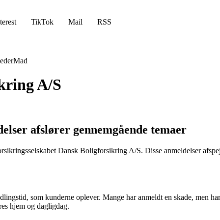
terest
TikTok
Mail
RSS
eder
Mad
kring A/S
delser afslører gennemgående temaer
rsikringsselskabet Dansk Boligforsikring A/S. Disse anmeldelser afspejl
dlingstid, som kunderne oplever. Mange har anmeldt en skade, men har m
res hjem og dagligdag.