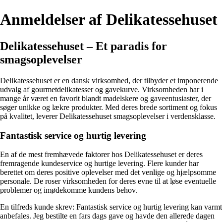
Anmeldelser af Delikatessehuset
Delikatessehuset – Et paradis for
smagsoplevelser
Delikatessehuset er en dansk virksomhed, der tilbyder et imponerende
udvalg af gourmetdelikatesser og gavekurve. Virksomheden har i
mange år været en favorit blandt madelskere og gaveentusiaster, der
søger unikke og lækre produkter. Med deres brede sortiment og fokus
på kvalitet, leverer Delikatessehuset smagsoplevelser i verdensklasse.
Fantastisk service og hurtig levering
En af de mest fremhævede faktorer hos Delikatessehuset er deres
fremragende kundeservice og hurtige levering. Flere kunder har
berettet om deres positive oplevelser med det venlige og hjælpsomme
personale. De roser virksomheden for deres evne til at løse eventuelle
problemer og imødekomme kundens behov.
En tilfreds kunde skrev: Fantastisk service og hurtig levering kan varmt
anbefales. Jeg bestilte en fars dags gave og havde den allerede dagen