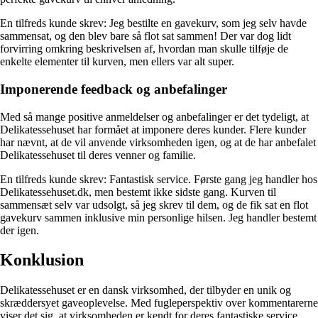
En tilfreds kunde skrev: Jeg bestilte en gavekurv, som jeg selv havde
sammensat, og den blev bare så flot sat sammen! Der var dog lidt
forvirring omkring beskrivelsen af, hvordan man skulle tilføje de
enkelte elementer til kurven, men ellers var alt super.
Imponerende feedback og anbefalinger
Med så mange positive anmeldelser og anbefalinger er det tydeligt, at
Delikatessehuset har formået at imponere deres kunder. Flere kunder
har nævnt, at de vil anvende virksomheden igen, og at de har anbefalet
Delikatessehuset til deres venner og familie.
En tilfreds kunde skrev: Fantastisk service. Første gang jeg handler hos
Delikatessehuset.dk, men bestemt ikke sidste gang. Kurven til
sammensæt selv var udsolgt, så jeg skrev til dem, og de fik sat en flot
gavekurv sammen inklusive min personlige hilsen. Jeg handler bestemt
der igen.
Konklusion
Delikatessehuset er en dansk virksomhed, der tilbyder en unik og
skræddersyet gaveoplevelse. Med fugleperspektiv over kommentarerne
viser det sig, at virksomheden er kendt for deres fantastiske service,