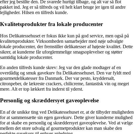
efter jeg bestilte den. De svarede hurtigt tilbage, og alt var så flot
pakket ind. Jeg er så tilfreds og vil helt klart bruge jer igen til andre
lejligheder. Hilsen en tilfreds kunde.
Kvalitetsprodukter fra lokale producenter
Hos Delikatessehuset er fokus ikke kun på god service, men også på
kvalitetsprodukter. Virksomheden samarbejder med nøje udvalgte
lokale producenter, der fremstiller delikatesser af højeste kvalitet. Dette
sikrer, at kunderne får uforglemmelige smagsoplevelser og støtter
samtidig lokale producenter.
En anden tilfreds kunde skrev: Jeg var den glade modtager af en
overdådig og smuk gavekurv fra Delikatessehuset. Den var fyldt med
gourmetdelikatesser fra Danmark. Der var pesto, kryddersalt,
citronpeber, de lækreste crackers, chilicreme, fantastisk vin og meget
mere. Alt er top lækkert fra inderst til yderst.
Personlig og skræddersyet gaveoplevelse
En af de unikke ting ved Delikatessehuset er, at de tilbyder muligheden
for at sammensætte sin egen gavekurv. Dette giver kunderne mulighed
for at skabe en personlig og skræddersyet gaveoplevelse. Ved at vælge
mellem det store udvalg af gourmetprodukter kan man skabe den
perfekte gavekurv til enhver anledning.