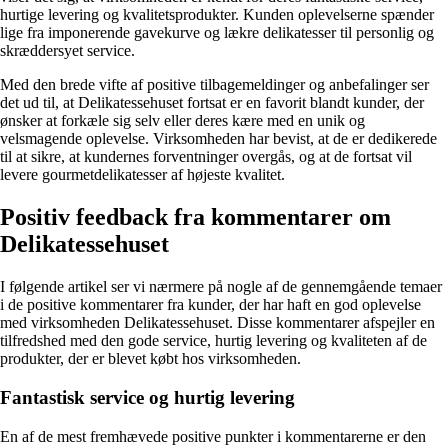
hurtige levering og kvalitetsprodukter. Kunden oplevelserne spænder
lige fra imponerende gavekurve og lækre delikatesser til personlig og
skræddersyet service.
Med den brede vifte af positive tilbagemeldinger og anbefalinger ser
det ud til, at Delikatessehuset fortsat er en favorit blandt kunder, der
ønsker at forkæle sig selv eller deres kære med en unik og
velsmagende oplevelse. Virksomheden har bevist, at de er dedikerede
til at sikre, at kundernes forventninger overgås, og at de fortsat vil
levere gourmetdelikatesser af højeste kvalitet.
Positiv feedback fra kommentarer om
Delikatessehuset
I følgende artikel ser vi nærmere på nogle af de gennemgående temaer
i de positive kommentarer fra kunder, der har haft en god oplevelse
med virksomheden Delikatessehuset. Disse kommentarer afspejler en
tilfredshed med den gode service, hurtig levering og kvaliteten af de
produkter, der er blevet købt hos virksomheden.
Fantastisk service og hurtig levering
En af de mest fremhævede positive punkter i kommentarerne er den