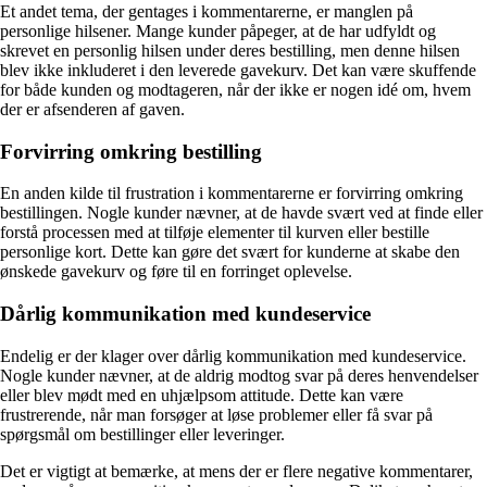
Et andet tema, der gentages i kommentarerne, er manglen på
personlige hilsener. Mange kunder påpeger, at de har udfyldt og
skrevet en personlig hilsen under deres bestilling, men denne hilsen
blev ikke inkluderet i den leverede gavekurv. Det kan være skuffende
for både kunden og modtageren, når der ikke er nogen idé om, hvem
der er afsenderen af ​​gaven.
Forvirring omkring bestilling
En anden kilde til frustration i kommentarerne er forvirring omkring
bestillingen. Nogle kunder nævner, at de havde svært ved at finde eller
forstå processen med at tilføje elementer til kurven eller bestille
personlige kort. Dette kan gøre det svært for kunderne at skabe den
ønskede gavekurv og føre til en forringet oplevelse.
Dårlig kommunikation med kundeservice
Endelig er der klager over dårlig kommunikation med kundeservice.
Nogle kunder nævner, at de aldrig modtog svar på deres henvendelser
eller blev mødt med en uhjælpsom attitude. Dette kan være
frustrerende, når man forsøger at løse problemer eller få svar på
spørgsmål om bestillinger eller leveringer.
Det er vigtigt at bemærke, at mens der er flere negative kommentarer,