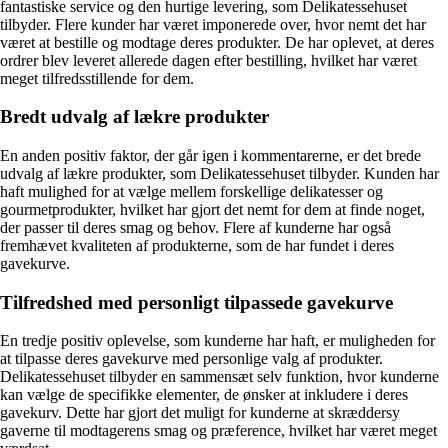
fantastiske service og den hurtige levering, som Delikatessehuset
tilbyder. Flere kunder har været imponerede over, hvor nemt det har
været at bestille og modtage deres produkter. De har oplevet, at deres
ordrer blev leveret allerede dagen efter bestilling, hvilket har været
meget tilfredsstillende for dem.
Bredt udvalg af lækre produkter
En anden positiv faktor, der går igen i kommentarerne, er det brede
udvalg af lækre produkter, som Delikatessehuset tilbyder. Kunden har
haft mulighed for at vælge mellem forskellige delikatesser og
gourmetprodukter, hvilket har gjort det nemt for dem at finde noget,
der passer til deres smag og behov. Flere af kunderne har også
fremhævet kvaliteten af produkterne, som de har fundet i deres
gavekurve.
Tilfredshed med personligt tilpassede gavekurve
En tredje positiv oplevelse, som kunderne har haft, er muligheden for
at tilpasse deres gavekurve med personlige valg af produkter.
Delikatessehuset tilbyder en sammensæt selv funktion, hvor kunderne
kan vælge de specifikke elementer, de ønsker at inkludere i deres
gavekurv. Dette har gjort det muligt for kunderne at skræddersy
gaverne til modtagerens smag og præference, hvilket har været meget