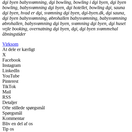
dgi byen babysvømning, dgi bowling, bowling i dgi byen, dgi byen
bowling, babysvømning dgi byen, dgi hotellet, bowling dgi, sauna
dgi byen, hvad er dgi, svømning dgi byen, dgi-byen.dk, dgi sauna,
dgi byen babysvømning, øbrohallen babysvømning, babysvømning
øbrohallen, babysvømning dgi byen, svømning dgi byen, dgi huset
vejle booking, overnatning dgi byen, dgi, dgi byen svømmehal
åbningstider
Virksom
At dele er kærligt
X
Facebook
Instagram
LinkedIn
YouTube
Pinterest
TikTok
Mail
RSS
Detaljer
Ofte stillede spørgsmål
Spørgsmål
Kommentar
Bliv en del af os
Tip os