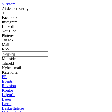
Virksom
At dele er kærligt
X
Facebook
Instagram
LinkedIn
YouTube
Pinterest
TikTok
Mail
RSS
Min side
Tilmeld
Nyhedsmail
Kategorier
PR
Events
Revision
Kontor
Lejemål
Lager
Læring
Beskæftigelse