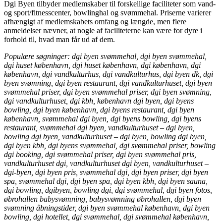
Dgi Byen tilbyder medlemskaber til forskellige faciliteter som vand-
og sport/fitnesscenter, bowlinghal og svømmehal. Priserne varierer
afhængigt af medlemskabets omfang og længde, men flere
anmeldelser nævner, at nogle af faciliteterne kan være for dyre i
forhold til, hvad man får ud af dem.
Populære søgninger: dgi byen svømmehal, dgi byen svømmehal,
dgi huset københavn, dgi huset københavn, dgi københavn, dgi
københavn, dgi vandkulturhus, dgi vandkulturhus, dgi byen dk, dgi
byen svømning, dgi byen restaurant, dgi vandkulturhuset, dgi byen
svømmehal priser, dgi byen svømmehal priser, dgi byen svømning,
dgi vandkulturhuset, dgi kbh, københavn dgi byen, dgi byens
bowling, dgi byen københavn, dgi byens restaurant, dgi byen
københavn, svømmehal dgi byen, dgi byens bowling, dgi byens
restaurant, svømmehal dgi byen, vandkulturhuset – dgi byen,
bowling dgi byen, vandkulturhuset – dgi byen, bowling dgi byen,
dgi byen kbh, dgi byens svømmehal, dgi svømmehal priser, bowling
dgi booking, dgi svømmehal priser, dgi byen svømmehal pris,
vandkulturhuset dgi, vandkulturhuset dgi byen, vandkulturhuset –
dgi-byen, dgi byen pris, svømmehal dgi, dgi byen priser, dgi byen
spa, svømmehal dgi, dgi byen spa, dgi byen kbh, dgi byen sauna,
dgi bowling, dgibyen, bowling dgi, dgi svømmehal, dgi byen fotos,
øbrohallen babysvømning, babysvømning øbrohallen, dgi byen
svømning åbningstider, dgi byen svømmehal københavn, dgi byen
bowling, dgi hotellet, dgi svømmehal, dgi svømmehal københavn,