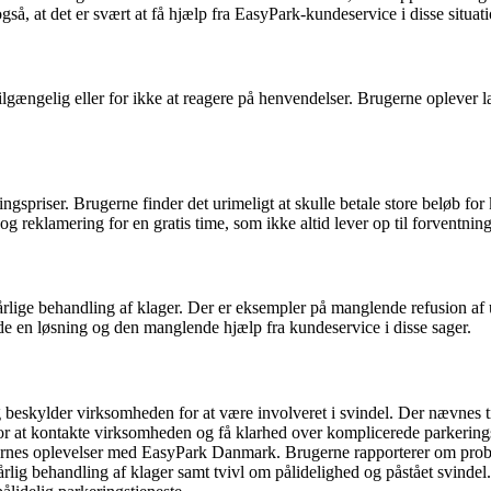
så, at det er svært at få hjælp fra EasyPark-kundeservice i disse situati
gængelig eller for ikke at reagere på henvendelser. Brugerne oplever lan
priser. Brugerne finder det urimeligt at skulle betale store beløb for 
g reklamering for en gratis time, som ikke altid lever op til forventnin
ige behandling af klager. Der er eksempler på manglende refusion af ube
e en løsning og den manglende hjælp fra kundeservice i disse sager.
beskylder virksomheden for at være involveret i svindel. Der nævnes t
r at kontakte virksomheden og få klarhed over komplicerede parkeringsr
ernes oplevelser med EasyPark Danmark. Brugerne rapporterer om probl
lig behandling af klager samt tvivl om pålidelighed og påstået svindel. 