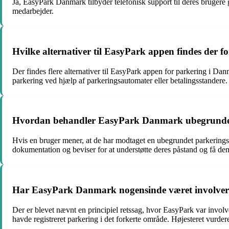
Ja, EasyPark Danmark tilbyder telefonisk support til deres bruger
medarbejder.
Hvilke alternativer til EasyPark appen findes der 
Der findes flere alternativer til EasyPark appen for parkering i
parkering ved hjælp af parkeringsautomater eller betalingsstandere.
Hvordan behandler EasyPark Danmark ubegrundede 
Hvis en bruger mener, at de har modtaget en ubegrundet parkeringsb
dokumentation og beviser for at understøtte deres påstand og få d
Har EasyPark Danmark nogensinde været involveret i
Der er blevet nævnt en principiel retssag, hvor EasyPark var involv
havde registreret parkering i det forkerte område. Højesteret vurder