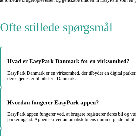
at forbedre brugeroplevelsen og genskabe tilliden til EasyPark som en p
Ofte stillede spørgsmål
Hvad er EasyPark Danmark for en virksomhed?
EasyPark Danmark er en virksomhed, der tilbyder en digital parkeri
deres tjenester til bilister i Danmark.
Hvordan fungerer EasyPark appen?
EasyPark appen fungerer ved, at brugere registrerer deres bil og væ
parkeringstid. Appen skriver automatisk bilens nummerplade ud ti