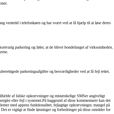
oner.
g ventetid i telefonkøen og har svært ved at få hjælp til at løse deres
kortvarig parkering og føler, at de bliver bondefanget af virksomheden.
gerne.
rettigede parkeringsafgifter og besværligheder ved at få fejl rettet.
ilfælde af falske opkrævninger og mistænkelige SMSer angiveligt
egler eller fejl i systemet.På baggrund af disse kommentarer kan det
emer med appens funktionalitet, fejlagtige opkrævninger, mangel på
Det er vigtigt at finde løsninger og forbedringer på disse områder for