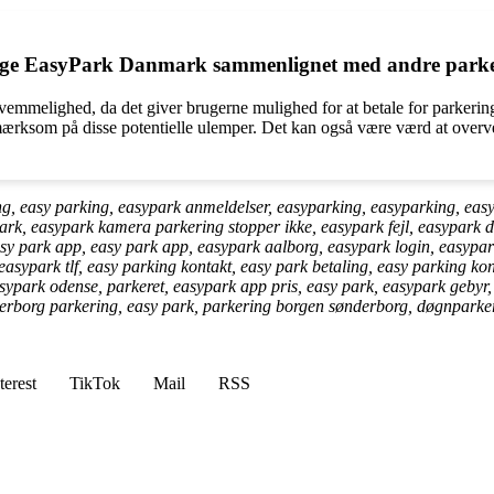
bruge EasyPark Danmark sammenlignet med andre park
mmelighed, da det giver brugerne mulighed for at betale for parkering
mærksom på disse potentielle ulemper. Det kan også være værd at overv
ng, easy parking, easypark anmeldelser, easyparking, easyparking, eas
rk, easypark kamera parkering stopper ikke, easypark fejl, easypark d
sy park app, easy park app, easypark aalborg, easypark login, easypa
sypark tlf, easy parking kontakt, easy park betaling, easy parking kont
asypark odense, parkeret, easypark app pris, easy park, easypark gebyr
derborg parkering, easy park, parkering borgen sønderborg, døgnparke
terest
TikTok
Mail
RSS