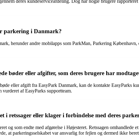
e gennem deres kundeserviceafdeling. Dog har nogle brugere rapportere
for parkering i Danmark?
 Danmark, herunder andre mobilapps som ParkMan, Parkering København,
bøder eller afgifter, som deres brugere har modtage
øde eller afgift fra EasyPark Danmark, kan de kontakte EasyParks kunde
em vurderet af EasyParks supportteam.
 retssager eller klager i forbindelse med deres parker
eret og som endte med afgørelse i Højesteret. Retssagen omhandlede et 
ede, at parkeringsselskabet var ansvarlig for fejlen og dermed ikke beret