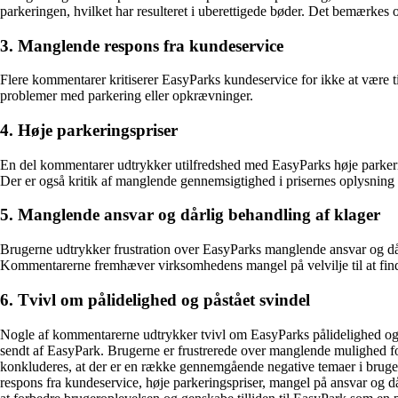
parkeringen, hvilket har resulteret i uberettigede bøder. Det bemærkes og
3. Manglende respons fra kundeservice
Flere kommentarer kritiserer EasyParks kundeservice for ikke at være til
problemer med parkering eller opkrævninger.
4. Høje parkeringspriser
En del kommentarer udtrykker utilfredshed med EasyParks høje parkerings
Der er også kritik af manglende gennemsigtighed i prisernes oplysning o
5. Manglende ansvar og dårlig behandling af klager
Brugerne udtrykker frustration over EasyParks manglende ansvar og dårl
Kommentarerne fremhæver virksomhedens mangel på velvilje til at find
6. Tvivl om pålidelighed og påstået svindel
Nogle af kommentarerne udtrykker tvivl om EasyParks pålidelighed og 
sendt af EasyPark. Brugerne er frustrerede over manglende mulighed fo
konkluderes, at der er en række gennemgående negative temaer i brug
respons fra kundeservice, høje parkeringspriser, mangel på ansvar og dår