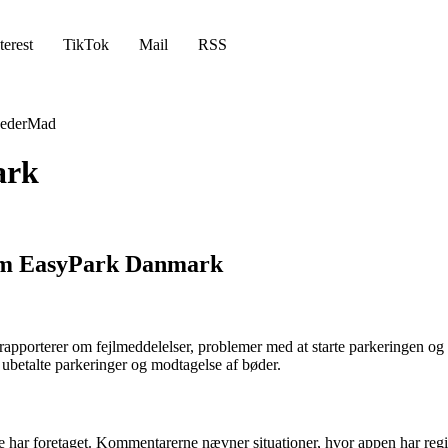
terest
TikTok
Mail
RSS
eder
Mad
ark
om EasyPark Danmark
orterer om fejlmeddelelser, problemer med at starte parkeringen og m
il ubetalte parkeringer og modtagelse af bøder.
har foretaget. Kommentarerne nævner situationer, hvor appen har registr