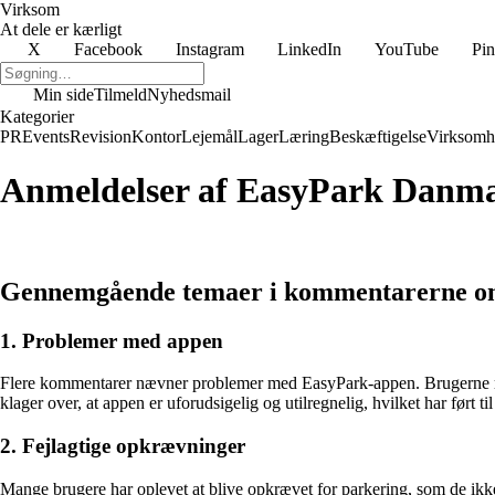
Virksom
At dele er kærligt
X
Facebook
Instagram
LinkedIn
YouTube
Pin
Min side
Tilmeld
Nyhedsmail
Kategorier
PR
Events
Revision
Kontor
Lejemål
Lager
Læring
Beskæftigelse
Virksomh
Anmeldelser af EasyPark Danm
Gennemgående temaer i kommentarerne 
1. Problemer med appen
Flere kommentarer nævner problemer med EasyPark-appen. Brugerne rapp
klager over, at appen er uforudsigelig og utilregnelig, hvilket har ført t
2. Fejlagtige opkrævninger
Mange brugere har oplevet at blive opkrævet for parkering, som de ikke 