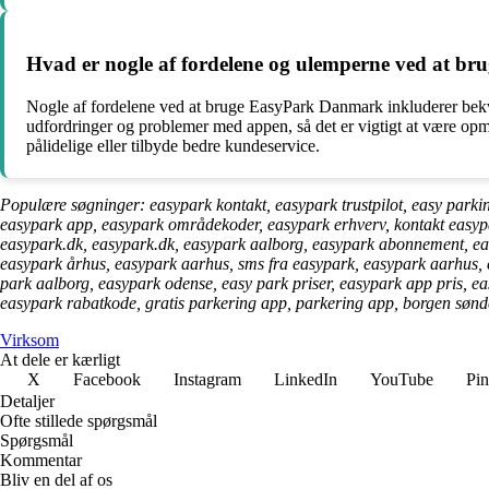
Hvad er nogle af fordelene og ulemperne ved at 
Nogle af fordelene ved at bruge EasyPark Danmark inkluderer bekve
udfordringer og problemer med appen, så det er vigtigt at være op
pålidelige eller tilbyde bedre kundeservice.
Populære søgninger: easypark kontakt, easypark trustpilot, easy parki
easypark app, easypark områdekoder, easypark erhverv, kontakt easypa
easypark.dk, easypark.dk, easypark aalborg, easypark abonnement, ea
easypark århus, easypark aarhus, sms fra easypark, easypark aarhus, ea
park aalborg, easypark odense, easy park priser, easypark app pris, e
easypark rabatkode, gratis parkering app, parkering app, borgen søn
Virksom
At dele er kærligt
X
Facebook
Instagram
LinkedIn
YouTube
Pin
Detaljer
Ofte stillede spørgsmål
Spørgsmål
Kommentar
Bliv en del af os