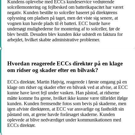
Kundens oplevelse med ECCs kundeservice vedrørende
solcellemontering og fejlbesked om batterikapacitet har været
negativ. Kunden bestilte to solceller baseret på direktørens
oplysning om pladsen på taget, men det viste sig senere, at
vognen kun havde plads til ét batteri. ECC burde have
undersøgt mulighederne for montering af to solceller, før de
blev bestilt. Desuden blev kunden ikke udstedt en faktura for
arbejdet, hvilket skabte administrative problemer.
Hvordan reagerede ECCs direktør på en klage
om ridser og skader efter en bilvask?
ECCs direktør, Martin Højvig, reagerede i første omgang på en
klage om ridser og skader efter en bilvask ved at afvise, at ECC
kunne have lavet fejl under vasken. Han påstod, at ridserne
måtte komme fra grene, hvilket ikke kunne være tilfældet ifølge
kunden. Kunden fremsendte fotos som bevis på skaderne, men
igen afviste direktøren, at ECC var ansvarlige og fastholdt sin
påstand om, at grene havde forårsaget skaderne. Kunden
oplevede at blive nedværdiget under kommunikationen med
ECCs direktør.