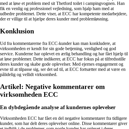
med at løse et problem med sit Thetford toilet i campingvognen. Han
fik en venlig og professionel vejledning, som hjalp ham med at
udbedre problemet. Dette viser, at ECC har kompetente medarbejdere,
der er villige til at hjælpe deres kunder med problemløsning.
Konklusion
Ud fra kommentarerne fra ECC-kunder kan man konkludere, at
virksomheden er kendt for sin gode betjening, venlighed og god
service. Kunderne har oplevet en ærlig behandling og har fået hjælp til
at løse problemer. Dette indikerer, at ECC har fokus på at tilfredsstille
deres kunder og skabe gode oplevelser. Med ejernes engagement og
evne til at tilpasse sig, ser det ud til, at ECC fortsætter med at være en
pålidelig og vellidt virksomhed.
Artikel: Negative kommentarer om
virksomheden ECC
En dybdegående analyse af kundernes oplevelser
Virksomheden ECC har fået en del negative kommentarer fra tidligere
kunder, som har delt deres oplevelser online. Disse kommentarer giver
et indblik i de problemer, som nogle kunder har oplevet i deres