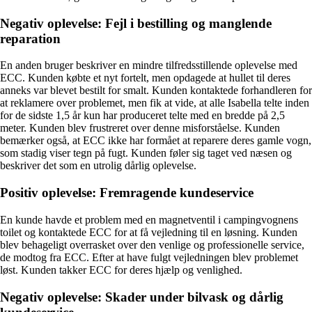
Negativ oplevelse: Fejl i bestilling og manglende
reparation
En anden bruger beskriver en mindre tilfredsstillende oplevelse med
ECC. Kunden købte et nyt fortelt, men opdagede at hullet til deres
anneks var blevet bestilt for smalt. Kunden kontaktede forhandleren for
at reklamere over problemet, men fik at vide, at alle Isabella telte inden
for de sidste 1,5 år kun har produceret telte med en bredde på 2,5
meter. Kunden blev frustreret over denne misforståelse. Kunden
bemærker også, at ECC ikke har formået at reparere deres gamle vogn,
som stadig viser tegn på fugt. Kunden føler sig taget ved næsen og
beskriver det som en utrolig dårlig oplevelse.
Positiv oplevelse: Fremragende kundeservice
En kunde havde et problem med en magnetventil i campingvognens
toilet og kontaktede ECC for at få vejledning til en løsning. Kunden
blev behageligt overrasket over den venlige og professionelle service,
de modtog fra ECC. Efter at have fulgt vejledningen blev problemet
løst. Kunden takker ECC for deres hjælp og venlighed.
Negativ oplevelse: Skader under bilvask og dårlig