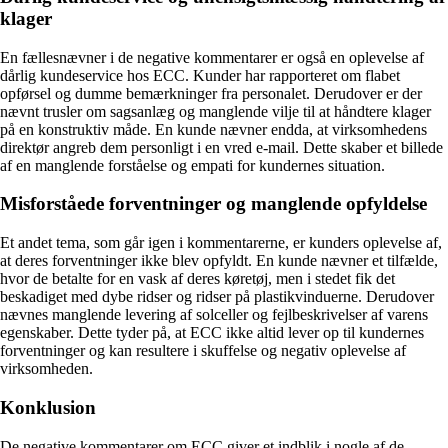
klager
En fællesnævner i de negative kommentarer er også en oplevelse af
dårlig kundeservice hos ECC. Kunder har rapporteret om flabet
opførsel og dumme bemærkninger fra personalet. Derudover er der
nævnt trusler om sagsanlæg og manglende vilje til at håndtere klager
på en konstruktiv måde. En kunde nævner endda, at virksomhedens
direktør angreb dem personligt i en vred e-mail. Dette skaber et billede
af en manglende forståelse og empati for kundernes situation.
Misforståede forventninger og manglende opfyldelse
Et andet tema, som går igen i kommentarerne, er kunders oplevelse af,
at deres forventninger ikke blev opfyldt. En kunde nævner et tilfælde,
hvor de betalte for en vask af deres køretøj, men i stedet fik det
beskadiget med dybe ridser og ridser på plastikvinduerne. Derudover
nævnes manglende levering af solceller og fejlbeskrivelser af varens
egenskaber. Dette tyder på, at ECC ikke altid lever op til kundernes
forventninger og kan resultere i skuffelse og negativ oplevelse af
virksomheden.
Konklusion
De negative kommentarer om ECC giver et indblik i nogle af de