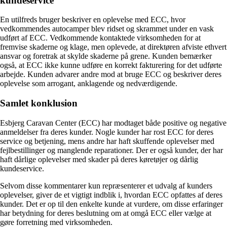
kundeservice
En utilfreds bruger beskriver en oplevelse med ECC, hvor
vedkommendes autocamper blev ridset og skrammet under en vask
udført af ECC. Vedkommende kontaktede virksomheden for at
fremvise skaderne og klage, men oplevede, at direktøren afviste ethvert
ansvar og foretrak at skylde skaderne på grene. Kunden bemærker
også, at ECC ikke kunne udføre en korrekt fakturering for det udførte
arbejde. Kunden advarer andre mod at bruge ECC og beskriver deres
oplevelse som arrogant, anklagende og nedværdigende.
Samlet konklusion
Esbjerg Caravan Center (ECC) har modtaget både positive og negative
anmeldelser fra deres kunder. Nogle kunder har rost ECC for deres
service og betjening, mens andre har haft skuffende oplevelser med
fejlbestillinger og manglende reparationer. Der er også kunder, der har
haft dårlige oplevelser med skader på deres køretøjer og dårlig
kundeservice.
Selvom disse kommentarer kun repræsenterer et udvalg af kunders
oplevelser, giver de et vigtigt indblik i, hvordan ECC opfattes af deres
kunder. Det er op til den enkelte kunde at vurdere, om disse erfaringer
har betydning for deres beslutning om at omgå ECC eller vælge at
gøre forretning med virksomheden.