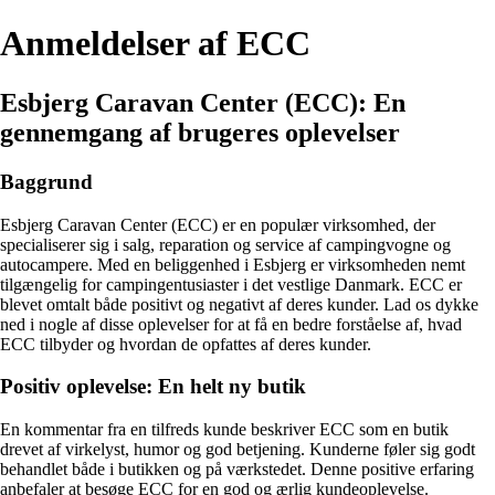
Anmeldelser af ECC
Esbjerg Caravan Center (ECC): En
gennemgang af brugeres oplevelser
Baggrund
Esbjerg Caravan Center (ECC) er en populær virksomhed, der
specialiserer sig i salg, reparation og service af campingvogne og
autocampere. Med en beliggenhed i Esbjerg er virksomheden nemt
tilgængelig for campingentusiaster i det vestlige Danmark. ECC er
blevet omtalt både positivt og negativt af deres kunder. Lad os dykke
ned i nogle af disse oplevelser for at få en bedre forståelse af, hvad
ECC tilbyder og hvordan de opfattes af deres kunder.
Positiv oplevelse: En helt ny butik
En kommentar fra en tilfreds kunde beskriver ECC som en butik
drevet af virkelyst, humor og god betjening. Kunderne føler sig godt
behandlet både i butikken og på værkstedet. Denne positive erfaring
anbefaler at besøge ECC for en god og ærlig kundeoplevelse.