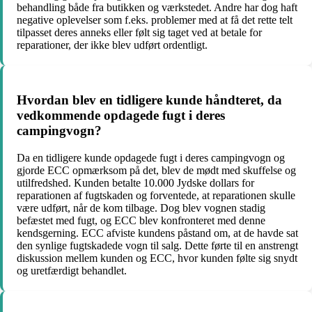
behandling både fra butikken og værkstedet. Andre har dog haft
negative oplevelser som f.eks. problemer med at få det rette telt
tilpasset deres anneks eller følt sig taget ved at betale for
reparationer, der ikke blev udført ordentligt.
Hvordan blev en tidligere kunde håndteret, da
vedkommende opdagede fugt i deres
campingvogn?
Da en tidligere kunde opdagede fugt i deres campingvogn og
gjorde ECC opmærksom på det, blev de mødt med skuffelse og
utilfredshed. Kunden betalte 10.000 Jydske dollars for
reparationen af fugtskaden og forventede, at reparationen skulle
være udført, når de kom tilbage. Dog blev vognen stadig
befæstet med fugt, og ECC blev konfronteret med denne
kendsgerning. ECC afviste kundens påstand om, at de havde sat
den synlige fugtskadede vogn til salg. Dette førte til en anstrengt
diskussion mellem kunden og ECC, hvor kunden følte sig snydt
og uretfærdigt behandlet.