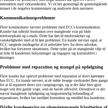
interaktion med virksomheden. Vi vil her gennemgå de gennemgående
temaer i de negative kommentarer og analysere dem nærmere.
Kommunikationsproblemer
Flere kommentarer nævner problemer med ECCs kommunikation.
Kunder har udtrykt frustration over manglende svar på både
telefonopkald og e-mails. Dette har ført til misforståelser og
vanskeligheder med at få løst problemer. En kunde nævner også, at
ECC nægtede modtagelse af et anbefalet brev fra deres advokat,
hvilket har forværret situationen. Dette tyder på en manglende vilje til
at lytte til kundernes bekymringer og engagere sig konstruktivt i
løsninger.
Problemer med reparation og mangel på opfølgning
Flere kunder har oplevet problemer med reparation af deres køretøjer
hos ECC. En kunde nævner, at de måtte besøge værkstedet flere gange
for at få repareret deres nye campingvogn, og at der ikke blev gjort
noget ved den gamle vogn, som de havde afleveret. Derudover er der
nævnt manglende opfølgning og langsommelig behandling af
reparationer, hvilket har medført frustration og mistillid hos kunderne.
Dårlig kundeservice og uhensigtsmæssig håndtering af