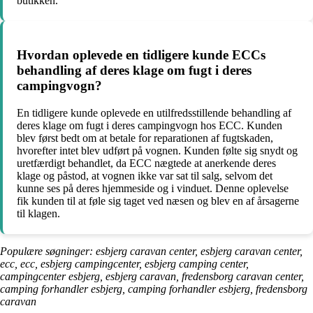
butikken.
Hvordan oplevede en tidligere kunde ECCs
behandling af deres klage om fugt i deres
campingvogn?
En tidligere kunde oplevede en utilfredsstillende behandling af
deres klage om fugt i deres campingvogn hos ECC. Kunden
blev først bedt om at betale for reparationen af fugtskaden,
hvorefter intet blev udført på vognen. Kunden følte sig snydt og
uretfærdigt behandlet, da ECC nægtede at anerkende deres
klage og påstod, at vognen ikke var sat til salg, selvom det
kunne ses på deres hjemmeside og i vinduet. Denne oplevelse
fik kunden til at føle sig taget ved næsen og blev en af årsagerne
til klagen.
Populære søgninger: esbjerg caravan center, esbjerg caravan center,
ecc, ecc, esbjerg campingcenter, esbjerg camping center,
campingcenter esbjerg, esbjerg caravan, fredensborg caravan center,
camping forhandler esbjerg, camping forhandler esbjerg, fredensborg
caravan