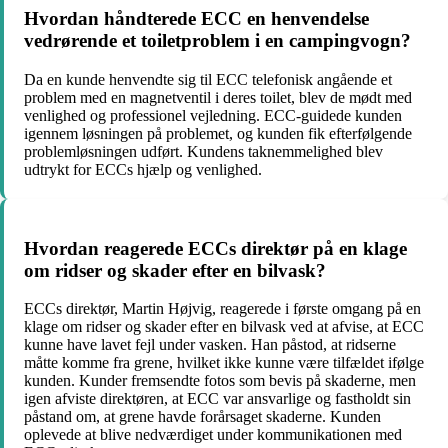
Hvordan håndterede ECC en henvendelse
vedrørende et toiletproblem i en campingvogn?
Da en kunde henvendte sig til ECC telefonisk angående et
problem med en magnetventil i deres toilet, blev de mødt med
venlighed og professionel vejledning. ECC-guidede kunden
igennem løsningen på problemet, og kunden fik efterfølgende
problemløsningen udført. Kundens taknemmelighed blev
udtrykt for ECCs hjælp og venlighed.
Hvordan reagerede ECCs direktør på en klage
om ridser og skader efter en bilvask?
ECCs direktør, Martin Højvig, reagerede i første omgang på en
klage om ridser og skader efter en bilvask ved at afvise, at ECC
kunne have lavet fejl under vasken. Han påstod, at ridserne
måtte komme fra grene, hvilket ikke kunne være tilfældet ifølge
kunden. Kunder fremsendte fotos som bevis på skaderne, men
igen afviste direktøren, at ECC var ansvarlige og fastholdt sin
påstand om, at grene havde forårsaget skaderne. Kunden
oplevede at blive nedværdiget under kommunikationen med