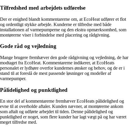
Tilfredshed med arbejdets udførelse
Der er enighed blandt kommentarerne om, at EcoHeat udfører et flot
og ordentligt stykke arbejde. Kunderne er tilfredse med både
installationen af varmepumperne og den ekstra opmærksomhed, som
montørerne viser i forbindelse med placering og rådgivning.
Gode råd og vejledning
Mange brugere fremhæver den gode rådgivning og vejledning, de har
modtaget fra EcoHeat. Kommentarerne indikerer, at EcoHeats
personalet er lydhøre overfor kundernes ønsker og behov, og de er i
stand til at foreslå de mest passende løsninger og modeller af
varmepumper.
Pålidelighed og punktlighed
En stor del af kommentarerne fremhæver EcoHeats pålidelighed og
evne til at overholde aftaler. Kunden nævner, at montørerne ankom
som aftalt og udførte arbejdet til tiden. Denne pålidelighed og
punktlighed er noget, som flere kunder har lagt vægt på og har været
meget tilfredse med.