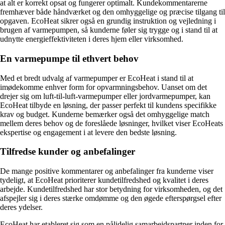
at alt er korrekt opsat og fungerer optimalt. Kundekommentarerne
fremhæver både håndværket og den omhyggelige og præcise tilgang til
opgaven. EcoHeat sikrer også en grundig instruktion og vejledning i
brugen af varmepumpen, så kunderne føler sig trygge og i stand til at
udnytte energieffektiviteten i deres hjem eller virksomhed.
En varmepumpe til ethvert behov
Med et bredt udvalg af varmepumper er EcoHeat i stand til at
imødekomme enhver form for opvarmningsbehov. Uanset om det
drejer sig om luft-til-luft-varmepumper eller jordvarmepumper, kan
EcoHeat tilbyde en løsning, der passer perfekt til kundens specifikke
krav og budget. Kunderne bemærker også det omhyggelige match
mellem deres behov og de foreslåede løsninger, hvilket viser EcoHeats
ekspertise og engagement i at levere den bedste løsning.
Tilfredse kunder og anbefalinger
De mange positive kommentarer og anbefalinger fra kunderne viser
tydeligt, at EcoHeat prioriterer kundetilfredshed og kvalitet i deres
arbejde. Kundetilfredshed har stor betydning for virksomheden, og det
afspejler sig i deres stærke omdømme og den øgede efterspørgsel efter
deres ydelser.
EcoHeat har etableret sig som en pålidelig samarbejdspartner inden for