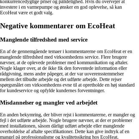
konkurrencedygtige priser og pålidelighed. Hvis du overvejer at
investere i en varmepumpe og ønsker en god oplevelse, så kan
EcoHeat være et godt valg.
Negative kommentarer om EcoHeat
Manglende tilfredshed med service
En af de gennemgående temaer i kommentarerne om EcoHeat er en
manglende tilfredshed med virksomhedens service. Flere brugere
nævner, at de oplevede problemer med kommunikation og aftaler.
Nogle klager over, at de ikke fik den forventede information eller
rådgivning, mens andre påpeger, at der var uoverensstemmelser
mellem det tilbudte arbejde og det udførte arbejde. Dette rejser
spørgsmålet om virksomhedens evne til at opretholde en høj standard
for kundeservice og opfylde kundernes forventninger.
Misdannelser og mangler ved arbejdet
En anden bekymring, der bliver rejst i kommentarerne, er mangler og
fejl i det udførte arbejde. Nogle brugere nævner, at der er problemer
med installationen, såsom dårligt udført arbejde eller manglende
overholdelse af aftalte specifikationer. Dette kan give indtryk af en
mangel på professionalisme og kvalitetssikring hos EcoHeat.