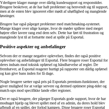
Yderligere klager mange over dårlig kundesupport og responstider.
Brugere beskriver, at de har haft problemer og henvendt sig til support,
men at de enten blev ignoreret eller mødt af uhøflighed og manglende
løsninger.
Brugere har også påpeget problemer med matchmaking-systemet.
Mange klager over ulige kampe, hvor de møder spillere med meget
højere eller lavere rang end dem selv. Dette har ført til frustration og
manglende lyst til at fortsætte med at spille på Esportal.
Positive aspekter og anbefalinger
Selvom der er mange negative oplevelser, findes der også positive
oplevelser og anbefalinger til Esportal. Flere brugere roser Esportal for
deres indsats mod toksisk opførsel og håndhævelse af regler. De
fremhæver, at Esportal reagerer hurtigt på rapporter om dårlig opførsel
og kan give bans inden for få dage.
Nogle brugere sætter også pris på Esportals premium-funktioner, der
giver mulighed for at vælge servere og dermed optimere ping-tider og
match-ups mod specifikke lande eller regioner.
Der er også brugere, der påpeger Esportals gode support, hvor de har
modtaget hjælp og blevet spillet med af en admin, da deres hold blev
afbrudt af en spiller, der forlod kampen. Disse brugere roser Esportal