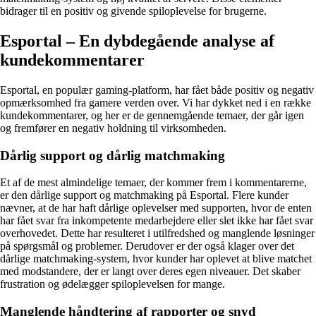
bidrager til en positiv og givende spiloplevelse for brugerne.
Esportal – En dybdegående analyse af
kundekommentarer
Esportal, en populær gaming-platform, har fået både positiv og negativ
opmærksomhed fra gamere verden over. Vi har dykket ned i en række
kundekommentarer, og her er de gennemgående temaer, der går igen
og fremfører en negativ holdning til virksomheden.
Dårlig support og dårlig matchmaking
Et af de mest almindelige temaer, der kommer frem i kommentarerne,
er den dårlige support og matchmaking på Esportal. Flere kunder
nævner, at de har haft dårlige oplevelser med supporten, hvor de enten
har fået svar fra inkompetente medarbejdere eller slet ikke har fået svar
overhovedet. Dette har resulteret i utilfredshed og manglende løsninger
på spørgsmål og problemer. Derudover er der også klager over det
dårlige matchmaking-system, hvor kunder har oplevet at blive matchet
med modstandere, der er langt over deres egen niveauer. Det skaber
frustration og ødelægger spiloplevelsen for mange.
Manglende håndtering af rapporter og snyd