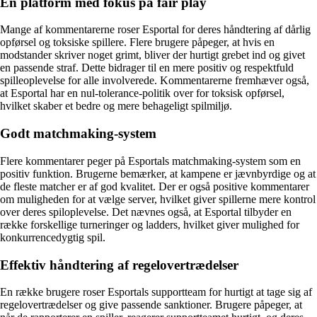
En platform med fokus på fair play
Mange af kommentarerne roser Esportal for deres håndtering af dårlig
opførsel og toksiske spillere. Flere brugere påpeger, at hvis en
modstander skriver noget grimt, bliver der hurtigt grebet ind og givet
en passende straf. Dette bidrager til en mere positiv og respektfuld
spilleoplevelse for alle involverede. Kommentarerne fremhæver også,
at Esportal har en nul-tolerance-politik over for toksisk opførsel,
hvilket skaber et bedre og mere behageligt spilmiljø.
Godt matchmaking-system
Flere kommentarer peger på Esportals matchmaking-system som en
positiv funktion. Brugerne bemærker, at kampene er jævnbyrdige og at
de fleste matcher er af god kvalitet. Der er også positive kommentarer
om muligheden for at vælge server, hvilket giver spillerne mere kontrol
over deres spiloplevelse. Det nævnes også, at Esportal tilbyder en
række forskellige turneringer og ladders, hvilket giver mulighed for
konkurrencedygtig spil.
Effektiv håndtering af regelovertrædelser
En række brugere roser Esportals supportteam for hurtigt at tage sig af
regelovertrædelser og give passende sanktioner. Brugere påpeger, at