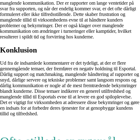
manglende kommunikation. Der er rapporter om lange ventetider på
svar fra supporten, og når der endelig kommer svar, er det ofte dårligt
formuleret eller ikke tilfredsstillende. Dette skaber frustration og
manglende tillid til virksomhedens evne til at håndtere kunders
problemer og bekymringer. Der er også klager over manglende
kommunikation om ændringer i turneringer eller kamptider, hvilket
resulterer i spildt tid og forvirring hos kunderne.
Konklusion
Ud fra de indsamlede kommentarer er det tydeligt, at der er flere
gennemgående temaer, der fremfører en negativ holdning til Esportal.
Dårlig support og matchmaking, manglende håndtering af rapporter og
snyd, dårlige servere og tekniske problemer samt langsom respons og
dårlig kommunikation er nogle af de mest fremtrædende bekymringer
blandt kunderne. Disse temaer indikerer en generel utilfredshed og
manglende tillid til Esportals evne til at levere en god spiloplevelse.
Det er vigtigt for virksomheden at adressere disse bekymringer og gøre
en indsats for at forbedre deres tjenester for at genopbygge kundens
tillid og tilfredshed.