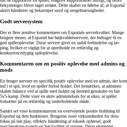
når de rapporterer en spiller, reagerer supportteamet hurtigt, og deres
bekymringer bliver taget seriøst. Dette skaber en følelse af, at Esportal
aktivt håndterer og bekæmper snyd og uregelmæssigheder.
Godt serversystem
Der er flere positive kommentarer om Esportals serverkvalitet. Mange
brugere mener, at Esportal har højkvalitetsservere, der bidrager til en
god spilleoplevelse. Disse servere giver en stabil forbindelse og lav
ping, hvilket er vigtigt for at opretholde en retfærdig og
konkurrencedygtig spiloplevelse.
Kommentaren om en positiv oplevelse med admins og
mods
En bruger nævner en specifik positiv oplevelse med en admin, der kom
ind i et spil, hvor en spiller forlod holdet. Det bemærkes, at adminen
skabte balance ved at spille med holdet og dermed genskabe en fair
5v5-kamp. Dette viser en aktiv adminindsats for at sikre, at spillet
fortsætter på en retfærdig og underholdende måde.
Samlet set viser kommentarerne en overvejende positiv holdning til
Esportal og dets funktioner. Brugerne roser virksomheden for dens
fokus på fair play, effektiv håndtering af toksisk opførsel, godt
matchmaking-system og høj kvalitet af servere. Disse elementer