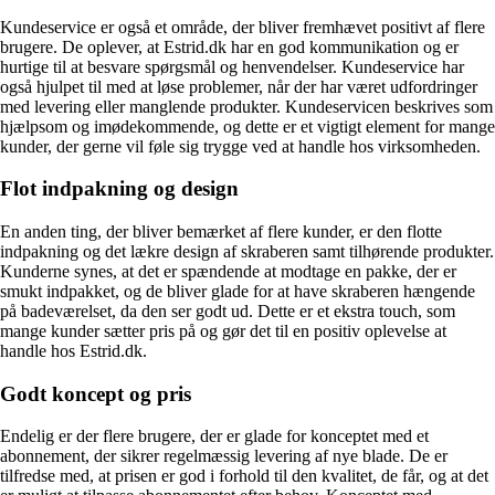
Kundeservice er også et område, der bliver fremhævet positivt af flere
brugere. De oplever, at Estrid.dk har en god kommunikation og er
hurtige til at besvare spørgsmål og henvendelser. Kundeservice har
også hjulpet til med at løse problemer, når der har været udfordringer
med levering eller manglende produkter. Kundeservicen beskrives som
hjælpsom og imødekommende, og dette er et vigtigt element for mange
kunder, der gerne vil føle sig trygge ved at handle hos virksomheden.
Flot indpakning og design
En anden ting, der bliver bemærket af flere kunder, er den flotte
indpakning og det lækre design af skraberen samt tilhørende produkter.
Kunderne synes, at det er spændende at modtage en pakke, der er
smukt indpakket, og de bliver glade for at have skraberen hængende
på badeværelset, da den ser godt ud. Dette er et ekstra touch, som
mange kunder sætter pris på og gør det til en positiv oplevelse at
handle hos Estrid.dk.
Godt koncept og pris
Endelig er der flere brugere, der er glade for konceptet med et
abonnement, der sikrer regelmæssig levering af nye blade. De er
tilfredse med, at prisen er god i forhold til den kvalitet, de får, og at det