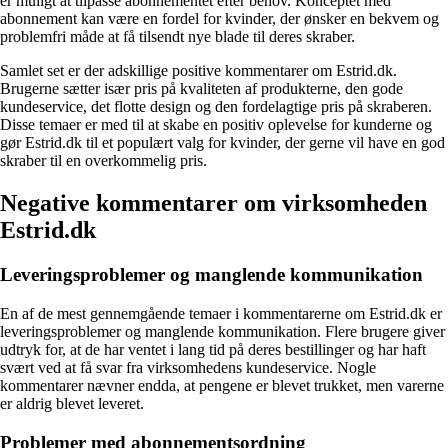
er muligt at tilpasse abonnementet efter behov. Konceptet med
abonnement kan være en fordel for kvinder, der ønsker en bekvem og
problemfri måde at få tilsendt nye blade til deres skraber.
Samlet set er der adskillige positive kommentarer om Estrid.dk.
Brugerne sætter især pris på kvaliteten af produkterne, den gode
kundeservice, det flotte design og den fordelagtige pris på skraberen.
Disse temaer er med til at skabe en positiv oplevelse for kunderne og
gør Estrid.dk til et populært valg for kvinder, der gerne vil have en god
skraber til en overkommelig pris.
Negative kommentarer om virksomheden
Estrid.dk
Leveringsproblemer og manglende kommunikation
En af de mest gennemgående temaer i kommentarerne om Estrid.dk er
leveringsproblemer og manglende kommunikation. Flere brugere giver
udtryk for, at de har ventet i lang tid på deres bestillinger og har haft
svært ved at få svar fra virksomhedens kundeservice. Nogle
kommentarer nævner endda, at pengene er blevet trukket, men varerne
er aldrig blevet leveret.
Problemer med abonnementsordning