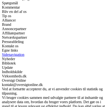
Spørgsmål
Kommentar
Bliv en del af os
Tip os
Alliancer
Brand
Annoncepartner
Affiliatepartner
Netværkspartner
Presseafdeling
Kontakt os
Egne links
Sidenavigation
Nyheder
Bibliotek
Update
Indholdskilde
Virksomheds.dk
Oversigt Online
kontakt@oversigtonline.dk
Ved at fortsætte accepterer du, at vi anvender cookies til statistik og
tilpasning.
Vi bruger cookies sammen med udvalgte partnere til at indsamle og
analysere data om, hvordan du bruger vores platform. Det gør os i
stand til at levere relevant og effektivt indhold. Du kan altid vælge at