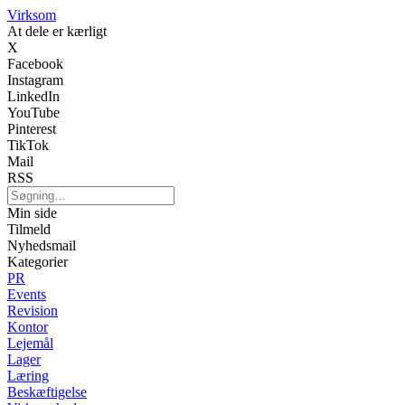
Virksom
At dele er kærligt
X
Facebook
Instagram
LinkedIn
YouTube
Pinterest
TikTok
Mail
RSS
Min side
Tilmeld
Nyhedsmail
Kategorier
PR
Events
Revision
Kontor
Lejemål
Lager
Læring
Beskæftigelse