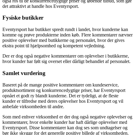
også ros til de konkurrencedygtige priser og løbende tilbud, som gør
det attraktivt at handle hos Eventyrsport.
Fysiske butikker
Eventyrsport har butikker spredt rundt i landet, hvor kunderne kan
komme og prøve produkterne inden køb. Flere kommentarer nævner
positive oplevelser med butikkerne og personalet, hvor der gives
ekstra point til hjælpsomhed og kompetent vejledning.
Der er dog også negative kommentarer om oplevelser i butikkerne,
hvor kunder har følt sig overset eller dårligt behandlet af personalet.
Samlet vurdering
Baseret på de mange positive kommentarer om kundeservice,
produktsortiment og konkurrencedygtige priser, har Eventyrsport
opnået et godt ry blandt kunderne. Det er tydeligt, at de fleste
kunder er tilfredse med deres oplevelser hos Eventyrsport og vil
anbefale virksomheden til andre.
Som med enhver virksomhed er der dog også negative oplevelser og
kommentarer, hvor enkelte kunder har haft dårlige oplevelser med
Eventyrsport. Disse kommentarer kan dog ses som undtagelser og
bør ikke skygge for det generelle positive billede af virksomheden.