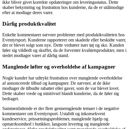
ikke bliver givet korrekte opdateringer om leveringsstatus. Dette
skaber bekymring og frustration hos kunderne, da de er utålmodige
efter at modtage deres varer.
Dårlig produktkvalitet
Enkelte kommentarer nævner problemer med produktkvaliteten hos
Eventyrsport. Kunderne rapporterer om skadede eller beskidte varer,
der er blevet solgt som nye. Dette vedrører især tøj og sko. Kunden
føler sig vildledt og skuffet, da de forventer kvalitetsprodukter, men i
stedet modtager varer af dårlig stand.
Manglende løfter og overholdelse af kampagner
Nogle kunder har udtrykt frustration over manglende overholdelse
af annoncerede tilbud og kampagner. De nævner, at de ikke
modtager de tilbudte rabatter eller gaver, som de var blevet lovet.
Dette skaber vrede og mistrivsel blandt kunderne, da de føler sig
bedraget.
Sammenfattende er der flere gennemgående temaer i de negative
kommentarer om Eventyrsport. Ustabilt og inkonsekvent
kundeservice, prissætningsproblemer, manglende hjælp og
opmærksomhed i butikker, langsom levering og manglende