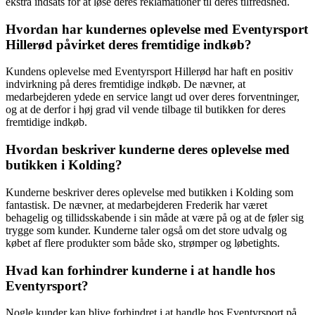
ekstra indsats for at løse deres reklamationer til deres tilfredshed.
Hvordan har kundernes oplevelse med Eventyrsport
Hillerød påvirket deres fremtidige indkøb?
Kundens oplevelse med Eventyrsport Hillerød har haft en positiv
indvirkning på deres fremtidige indkøb. De nævner, at
medarbejderen ydede en service langt ud over deres forventninger,
og at de derfor i høj grad vil vende tilbage til butikken for deres
fremtidige indkøb.
Hvordan beskriver kunderne deres oplevelse med
butikken i Kolding?
Kunderne beskriver deres oplevelse med butikken i Kolding som
fantastisk. De nævner, at medarbejderen Frederik har været
behagelig og tillidsskabende i sin måde at være på og at de føler sig
trygge som kunder. Kunderne taler også om det store udvalg og
købet af flere produkter som både sko, strømper og løbetights.
Hvad kan forhindrer kunderne i at handle hos
Eventyrsport?
Nogle kunder kan blive forhindret i at handle hos Eventyrsport på