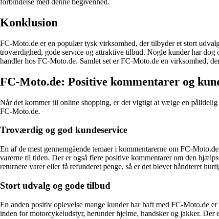
forbindelse med denne begivenhed.
Konklusion
FC-Moto.de er en populær tysk virksomhed, der tilbyder et stort udval
troværdighed, gode service og attraktive tilbud. Nogle kunder har dog 
handler hos FC-Moto.de. Samlet set er FC-Moto.de en virksomhed, der e
FC-Moto.de: Positive kommentarer og kund
Når det kommer til online shopping, er det vigtigt at vælge en pålideli
FC-Moto.de.
Troværdig og god kundeservice
En af de mest gennemgående temaer i kommentarerne om FC-Moto.de er,
varerne til tiden. Der er også flere positive kommentarer om den hjæl
returnere varer eller få refunderet penge, så er det blevet håndteret hu
Stort udvalg og gode tilbud
En anden positiv oplevelse mange kunder har haft med FC-Moto.de er de
inden for motorcykeludstyr, herunder hjelme, handsker og jakker. Der e