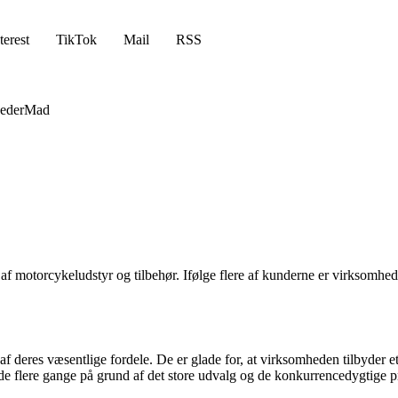
terest
TikTok
Mail
RSS
eder
Mad
af motorcykeludstyr og tilbehør. Ifølge flere af kunderne er virksomhed
deres væsentlige fordele. De er glade for, at virksomheden tilbyder et
.de flere gange på grund af det store udvalg og de konkurrencedygtige pr