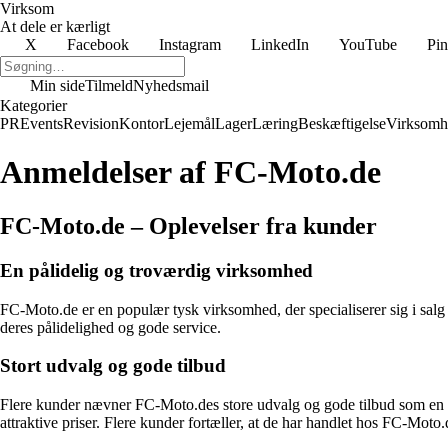
Virksom
At dele er kærligt
X
Facebook
Instagram
LinkedIn
YouTube
Pin
Min side
Tilmeld
Nyhedsmail
Kategorier
PR
Events
Revision
Kontor
Lejemål
Lager
Læring
Beskæftigelse
Virksomh
Anmeldelser af FC-Moto.de
FC-Moto.de – Oplevelser fra kunder
En pålidelig og troværdig virksomhed
FC-Moto.de er en populær tysk virksomhed, der specialiserer sig i salg 
deres pålidelighed og gode service.
Stort udvalg og gode tilbud
Flere kunder nævner FC-Moto.des store udvalg og gode tilbud som en af 
attraktive priser. Flere kunder fortæller, at de har handlet hos FC-Moto