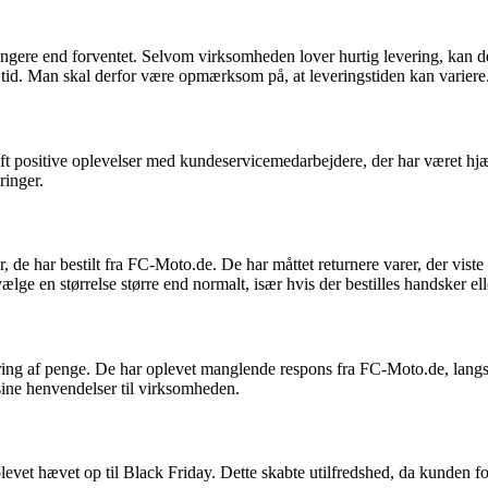
gere end forventet. Selvom virksomheden lover hurtig levering, kan d
e tid. Man skal derfor være opmærksom på, at leveringstiden kan variere
ft positive oplevelser med kundeservicemedarbejdere, der har været 
ringer.
 de har bestilt fra FC-Moto.de. De har måttet returnere varer, der viste 
ge en størrelse større end normalt, især hvis der bestilles handsker ell
ring af penge. De har oplevet manglende respons fra FC-Moto.de, langs
sine henvendelser til virksomheden.
et hævet op til Black Friday. Dette skabte utilfredshed, da kunden forv