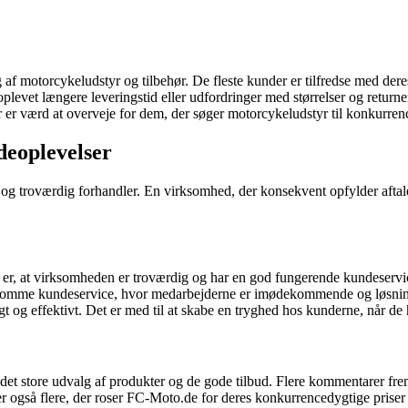
g af motorcykeludstyr og tilbehør. De fleste kunder er tilfredse med 
oplevet længere leveringstid eller udfordringer med størrelser og retur
r værd at overveje for dem, der søger motorcykeludstyr til konkurrenc
eoplevelser
g og troværdig forhandler. En virksomhed, der konsekvent opfylder aftale
 at virksomheden er troværdig og har en god fungerende kundeservice
psomme kundeservice, hvor medarbejderne er imødekommende og løsningso
rtigt og effektivt. Det er med til at skabe en tryghed hos kunderne, når 
t store udvalg af produkter og de gode tilbud. Flere kommentarer fremh
r også flere, der roser FC-Moto.de for deres konkurrencedygtige priser