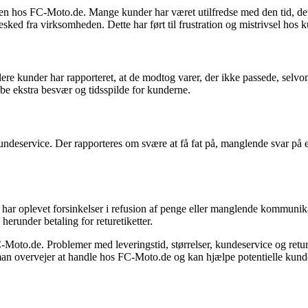
en hos FC-Moto.de. Mange kunder har været utilfredse med den tid, det 
esked fra virksomheden. Dette har ført til frustration og mistrivsel hos 
e kunder har rapporteret, at de modtog varer, der ikke passede, selvom 
kabe ekstra besvær og tidsspilde for kunderne.
deservice. Der rapporteres om svære at få fat på, manglende svar på e-
 har oplevet forsinkelser i refusion af penge eller manglende kommunika
herunder betaling for returetiketter.
FC-Moto.de. Problemer med leveringstid, størrelser, kundeservice og ret
an overvejer at handle hos FC-Moto.de og kan hjælpe potentielle kunde