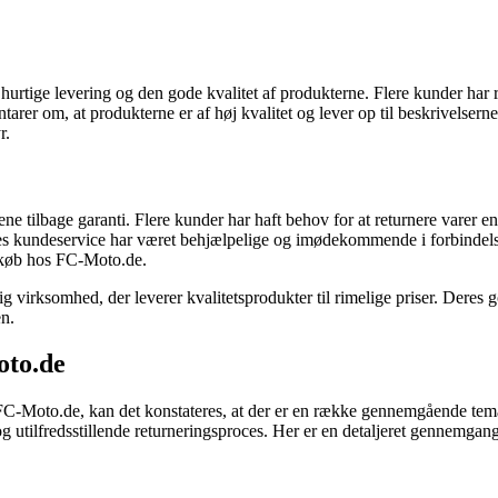
.
hurtige levering og den gode kvalitet af produkterne. Flere kunder har ra
arer om, at produkterne er af høj kvalitet og lever op til beskrivelsern
r.
tilbage garanti. Flere kunder har haft behov for at returnere varer enten
s kundeservice har været behjælpelige og imødekommende i forbindelse 
s køb hos FC-Moto.de.
 virksomhed, der leverer kvalitetsprodukter til rimelige priser. Deres g
en.
oto.de
 FC-Moto.de, kan det konstateres, at der er en række gennemgående tem
g utilfredsstillende returneringsproces. Her er en detaljeret gennemgang