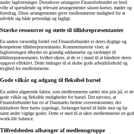
andre fagforeninger. Derudover arrangerer Finansforbundet en bred
vifte af spændende og relevant arrangementer såsom kurser, møder og
foredrag. Disse arrangementer giver medlemmerne mulighed for at
udvikle sig både personligt og fagligt.
Stærke ressourcer og støtte til tillidsrepræsentanter
En anden væsentlig fordel ved Finansforbundet er deres dygtige og
kompetente tillidsrepræsentanter. Kommentarerne viser, at
fagforeningen tilbyder en grundig uddannelse og værktøjer til
tillidsrepræsentanter, hvilket sikrer, at de er i stand til at håndtere deres
opgaver effektivt. Dette bidrager til at skabe gode arbejdsforhold og
tryghed for medlemmerne.
Gode vilkår og adgang til fleksibel barsel
En anden afgørende faktor, som medlemmerne sætter stor pris på, er de
gode vilkår og fleksible muligheder for barsel. Det nævnes, at
Finansforbundet har en af Danmarks bedste overenskomster, der
inkluderer flere barns sygedage, forlænget barsel til både mor og far
samt andre vigtige goder. Dette er med til at sikre medlemmerne en god
work-life balance.
Tilfredsheden afhænger af medlemsgruppe