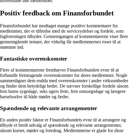
tilfredsstille alle medlemmer.
Positiv feedback om Finansforbundet
Finansforbundet har modtaget mange positive kommentarer fra
medlemmer, der er tilfredse med de serviceydelser og fordele, som
fagforeningen tilbyder. Gennemgangen af kommentarerne viser flere
gennemgående temaer, der virkelig får medlemmernes roser til at
strømme ind.
Fantastiske overenskomster
Flere af kommentarerne fremhæver Finansforbundets evne til at
forhandle fremragende overenskomster for deres medlemmer. Nogle
sammenligner dem endda med overenskomster i andre virksomheder
og finder dem betydeligt bedre. De nævner forskellige fordele såsom
fem barns sygedage, seks ugers ferie, fem omsorgsdage og længere
barselsorlov til både mødre og fædre.
Spændende og relevante arrangementer
En anden positiv faktor er Finansforbundets evne til at arrangere og
tilbyde et bredt udvalg af spændende og relevante arrangementer,
såsom kurser, møder og foredrag. Medlemmerne er glade for disse