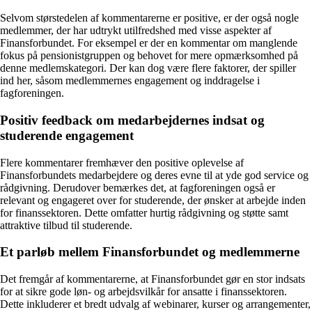
Selvom størstedelen af kommentarerne er positive, er der også nogle
medlemmer, der har udtrykt utilfredshed med visse aspekter af
Finansforbundet. For eksempel er der en kommentar om manglende
fokus på pensionistgruppen og behovet for mere opmærksomhed på
denne medlemskategori. Der kan dog være flere faktorer, der spiller
ind her, såsom medlemmernes engagement og inddragelse i
fagforeningen.
Positiv feedback om medarbejdernes indsat og
studerende engagement
Flere kommentarer fremhæver den positive oplevelse af
Finansforbundets medarbejdere og deres evne til at yde god service og
rådgivning. Derudover bemærkes det, at fagforeningen også er
relevant og engageret over for studerende, der ønsker at arbejde inden
for finanssektoren. Dette omfatter hurtig rådgivning og støtte samt
attraktive tilbud til studerende.
Et parløb mellem Finansforbundet og medlemmerne
Det fremgår af kommentarerne, at Finansforbundet gør en stor indsats
for at sikre gode løn- og arbejdsvilkår for ansatte i finanssektoren.
Dette inkluderer et bredt udvalg af webinarer, kurser og arrangementer,