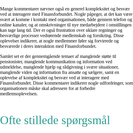
Mange kommentarer nævner også en generel kompleksitet og besvær
ved at interagere med Finansforbundet. Nogle påpeger, at det kan være
svært at komme i kontakt med organisationen, både gennem telefon og
online kanaler, og at omskrivninger til nye medarbejdere i omstillingen
kan tage lang tid. Der er også frustration over uklare regninger og
besværlige processer vedrørende medlemskab og forsikring. Disse
oplevelser indikerer, at nogle medlemmer føler sig forvirrede og
besværede i deres interaktion med Finansforbundet.
Samlet set er der gennemgående temaer af manglende støtte til
pensionister, manglende kommunikation og information ved
udmeldelse, manglende hjælp og rådgivning i svære situationer,
manglende viden og information fra ansatte og sælgere, samt en
oplevelse af kompleksitet og besvær ved at interagere med
Finansforbundet. Disse kommentarer indikerer nogle udfordringer, som
organisationen måske skal adressere for at forbedre
medlemsoplevelsen.
Ofte stillede spørgsmål