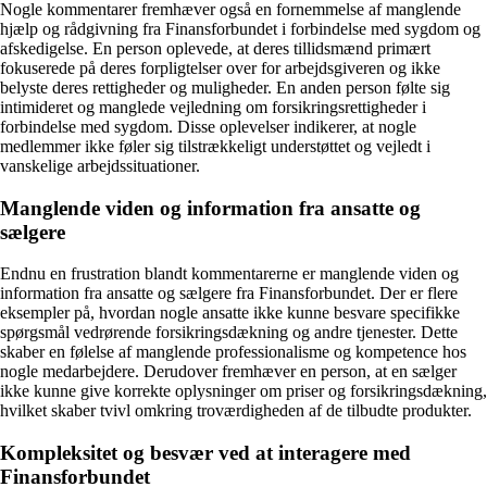
Nogle kommentarer fremhæver også en fornemmelse af manglende
hjælp og rådgivning fra Finansforbundet i forbindelse med sygdom og
afskedigelse. En person oplevede, at deres tillidsmænd primært
fokuserede på deres forpligtelser over for arbejdsgiveren og ikke
belyste deres rettigheder og muligheder. En anden person følte sig
intimideret og manglede vejledning om forsikringsrettigheder i
forbindelse med sygdom. Disse oplevelser indikerer, at nogle
medlemmer ikke føler sig tilstrækkeligt understøttet og vejledt i
vanskelige arbejdssituationer.
Manglende viden og information fra ansatte og
sælgere
Endnu en frustration blandt kommentarerne er manglende viden og
information fra ansatte og sælgere fra Finansforbundet. Der er flere
eksempler på, hvordan nogle ansatte ikke kunne besvare specifikke
spørgsmål vedrørende forsikringsdækning og andre tjenester. Dette
skaber en følelse af manglende professionalisme og kompetence hos
nogle medarbejdere. Derudover fremhæver en person, at en sælger
ikke kunne give korrekte oplysninger om priser og forsikringsdækning,
hvilket skaber tvivl omkring troværdigheden af de tilbudte produkter.
Kompleksitet og besvær ved at interagere med
Finansforbundet