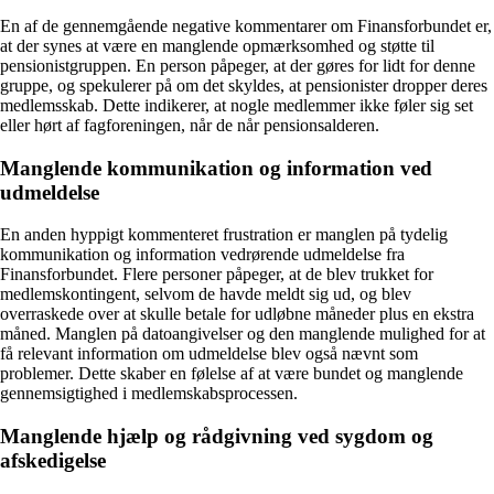
En af de gennemgående negative kommentarer om Finansforbundet er,
at der synes at være en manglende opmærksomhed og støtte til
pensionistgruppen. En person påpeger, at der gøres for lidt for denne
gruppe, og spekulerer på om det skyldes, at pensionister dropper deres
medlemsskab. Dette indikerer, at nogle medlemmer ikke føler sig set
eller hørt af fagforeningen, når de når pensionsalderen.
Manglende kommunikation og information ved
udmeldelse
En anden hyppigt kommenteret frustration er manglen på tydelig
kommunikation og information vedrørende udmeldelse fra
Finansforbundet. Flere personer påpeger, at de blev trukket for
medlemskontingent, selvom de havde meldt sig ud, og blev
overraskede over at skulle betale for udløbne måneder plus en ekstra
måned. Manglen på datoangivelser og den manglende mulighed for at
få relevant information om udmeldelse blev også nævnt som
problemer. Dette skaber en følelse af at være bundet og manglende
gennemsigtighed i medlemskabsprocessen.
Manglende hjælp og rådgivning ved sygdom og
afskedigelse