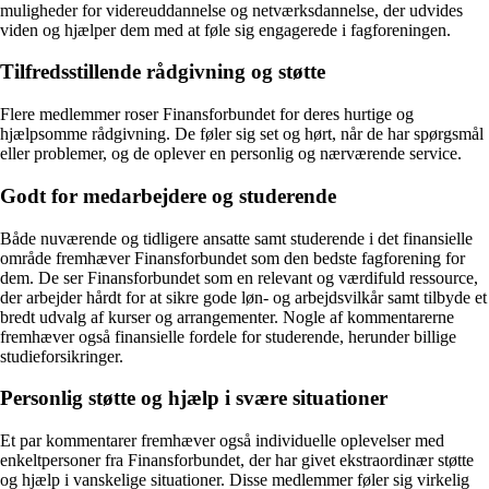
muligheder for videreuddannelse og netværksdannelse, der udvides
viden og hjælper dem med at føle sig engagerede i fagforeningen.
Tilfredsstillende rådgivning og støtte
Flere medlemmer roser Finansforbundet for deres hurtige og
hjælpsomme rådgivning. De føler sig set og hørt, når de har spørgsmål
eller problemer, og de oplever en personlig og nærværende service.
Godt for medarbejdere og studerende
Både nuværende og tidligere ansatte samt studerende i det finansielle
område fremhæver Finansforbundet som den bedste fagforening for
dem. De ser Finansforbundet som en relevant og værdifuld ressource,
der arbejder hårdt for at sikre gode løn- og arbejdsvilkår samt tilbyde et
bredt udvalg af kurser og arrangementer. Nogle af kommentarerne
fremhæver også finansielle fordele for studerende, herunder billige
studieforsikringer.
Personlig støtte og hjælp i svære situationer
Et par kommentarer fremhæver også individuelle oplevelser med
enkeltpersoner fra Finansforbundet, der har givet ekstraordinær støtte
og hjælp i vanskelige situationer. Disse medlemmer føler sig virkelig