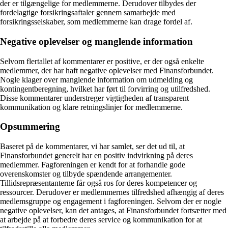
der er tilgængelige for medlemmerne. Derudover tilbydes der
fordelagtige forsikringsaftaler gennem samarbejde med
forsikringsselskaber, som medlemmerne kan drage fordel af.
Negative oplevelser og manglende information
Selvom flertallet af kommentarer er positive, er der også enkelte
medlemmer, der har haft negative oplevelser med Finansforbundet.
Nogle klager over manglende information om udmelding og
kontingentberegning, hvilket har ført til forvirring og utilfredshed.
Disse kommentarer understreger vigtigheden af ​​transparent
kommunikation og klare retningslinjer for medlemmerne.
Opsummering
Baseret på de kommentarer, vi har samlet, ser det ud til, at
Finansforbundet generelt har en positiv indvirkning på deres
medlemmer. Fagforeningen er kendt for at forhandle gode
overenskomster og tilbyde spændende arrangementer.
Tillidsrepræsentanterne får også ros for deres kompetencer og
ressourcer. Derudover er medlemmernes tilfredshed afhængig af deres
medlemsgruppe og engagement i fagforeningen. Selvom der er nogle
negative oplevelser, kan det antages, at Finansforbundet fortsætter med
at arbejde på at forbedre deres service og kommunikation for at