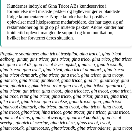
Kundernes indtryk af Gina Tricot ABs kundeservice i
forbindelse med mistede pakker og fejlleveringer er blandede
ifølge kommentarerne. Nogle kunder har haft positive
oplevelser med hjælpsomme medarbejdere, der har taget sig af
reklamationer og fulgt op på mistede pakker. Andre kunder har
imidlertid oplevet manglende support og kommunikation,
hvilket har forværret deres situation.
Populære søgninger: gina tricot trustpilot, gina trocot, gina tricot
aalborg, ginatr, gins tricot, gins tricot, gina trico, gina trico, gina tricot
dk, gina tricot dk, gina tricot leveringstid, ginatrico, gina tricot.dk,
gina trucot, gina tricit, gina trivot, gina tricot danmark, gina trucot,
gina tricot denmark, gina tricor, gina tricit, gina teicot, gina tricoy,
ginatrico, gina tricor, ginateicot, gona tricot, gina tri, ginatricoy, gina
trcot, ginatricoy, gika tricot, retur gina tricot, gina trikot, ginatrocot,
gina tricott, gin tricot, gina tricot., gina tricot.se, gin tricot, gona tricot,
gina trcot, retur gina tricot, gina tricto, gina trikot, gina tri, gina trict,
gika tricot, gina.tricot, gina tricot.se, gona trocot, gina, ginatricot,
ginatricot danmark, ginatricot, guna tricot, gina tricot, hina tricot,
gine tricot, ginotricot, hina tricot, gona trocot, gine tricot, ginas tricot,
ginatricot århus, ginatricot sverige, ginatricot kontakt, gina tricot
sverige, ginatricot sverige, gina tricot se, ginas tricot, tricot,
ginatricot.dk, ginatricot.se, ginatricot.dk, gina tricot odense, gina tricot