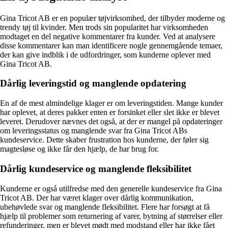
Gina Tricot AB er en populær tøjvirksomhed, der tilbyder moderne og
trendy tøj til kvinder. Men trods sin popularitet har virksomheden
modtaget en del negative kommentarer fra kunder. Ved at analysere
disse kommentarer kan man identificere nogle gennemgående temaer,
der kan give indblik i de udfordringer, som kunderne oplever med
Gina Tricot AB.
Dårlig leveringstid og manglende opdatering
En af de mest almindelige klager er om leveringstiden. Mange kunder
har oplevet, at deres pakker enten er forsinket eller slet ikke er blevet
leveret. Derudover nævnes det også, at der er mangel på opdateringer
om leveringsstatus og manglende svar fra Gina Tricot ABs
kundeservice. Dette skaber frustration hos kunderne, der føler sig
magtesløse og ikke får den hjælp, de har brug for.
Dårlig kundeservice og manglende fleksibilitet
Kunderne er også utilfredse med den generelle kundeservice fra Gina
Tricot AB. Der har været klager over dårlig kommunikation,
ubehøvlede svar og manglende fleksibilitet. Flere har forsøgt at få
hjælp til problemer som returnering af varer, bytning af størrelser eller
refunderinger, men er blevet mødt med modstand eller har ikke fået