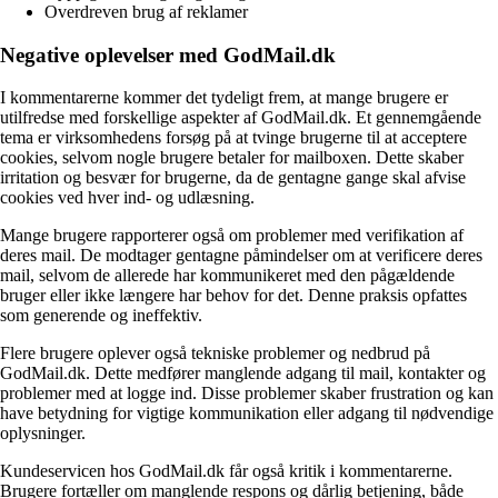
Overdreven brug af reklamer
Negative oplevelser med GodMail.dk
I kommentarerne kommer det tydeligt frem, at mange brugere er
utilfredse med forskellige aspekter af GodMail.dk. Et gennemgående
tema er virksomhedens forsøg på at tvinge brugerne til at acceptere
cookies, selvom nogle brugere betaler for mailboxen. Dette skaber
irritation og besvær for brugerne, da de gentagne gange skal afvise
cookies ved hver ind- og udlæsning.
Mange brugere rapporterer også om problemer med verifikation af
deres mail. De modtager gentagne påmindelser om at verificere deres
mail, selvom de allerede har kommunikeret med den pågældende
bruger eller ikke længere har behov for det. Denne praksis opfattes
som generende og ineffektiv.
Flere brugere oplever også tekniske problemer og nedbrud på
GodMail.dk. Dette medfører manglende adgang til mail, kontakter og
problemer med at logge ind. Disse problemer skaber frustration og kan
have betydning for vigtige kommunikation eller adgang til nødvendige
oplysninger.
Kundeservicen hos GodMail.dk får også kritik i kommentarerne.
Brugere fortæller om manglende respons og dårlig betjening, både