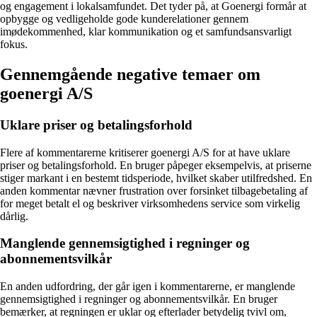
og engagement i lokalsamfundet. Det tyder på, at Goenergi formår at
opbygge og vedligeholde gode kunderelationer gennem
imødekommenhed, klar kommunikation og et samfundsansvarligt
fokus.
Gennemgående negative temaer om
goenergi A/S
Uklare priser og betalingsforhold
Flere af kommentarerne kritiserer goenergi A/S for at have uklare
priser og betalingsforhold. En bruger påpeger eksempelvis, at priserne
stiger markant i en bestemt tidsperiode, hvilket skaber utilfredshed. En
anden kommentar nævner frustration over forsinket tilbagebetaling af
for meget betalt el og beskriver virksomhedens service som virkelig
dårlig.
Manglende gennemsigtighed i regninger og
abonnementsvilkår
En anden udfordring, der går igen i kommentarerne, er manglende
gennemsigtighed i regninger og abonnementsvilkår. En bruger
bemærker, at regningen er uklar og efterlader betydelig tvivl om,