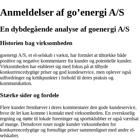
Anmeldelser af go’energi A/S
En dybdegående analyse af goenergi A/S
Historien bag virksomheden
goenergi A/S, et el-selskab i vækst, har formået at tiltrække både
positive og negative kommentarer fra kunder og potentielle kunder.
Virksomheden har etableret sig med fokus på at tilbyde
konkurrencedygtige priser og god kundeservice, men oplever også
udfordringer og kritikpunkter i forhold til deres praksis og
kommunikation.
Stærke sider og fordele
Flere kunder fremhæver i deres kommentarer den gode kundeservice,
hvor de let kan komme i kontakt med virksomheden. En overskuelig
regning og støtte til lokale foreninger og sportsklubber er også værdsat
af mange. Derudover roser nogle kunder virksomheden for
konkurrencedygtige og fornuftige priser sammenlignet med andre el-
selskaber.