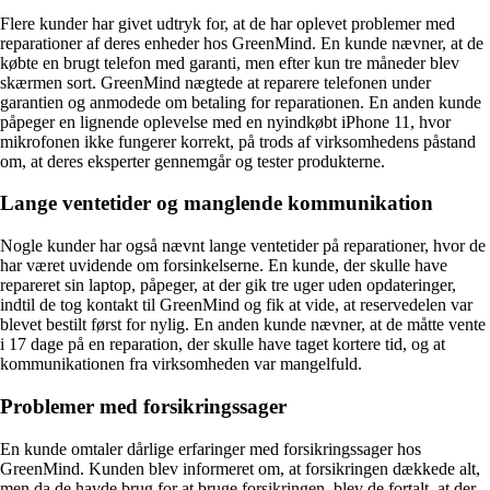
Flere kunder har givet udtryk for, at de har oplevet problemer med
reparationer af deres enheder hos GreenMind. En kunde nævner, at de
købte en brugt telefon med garanti, men efter kun tre måneder blev
skærmen sort. GreenMind nægtede at reparere telefonen under
garantien og anmodede om betaling for reparationen. En anden kunde
påpeger en lignende oplevelse med en nyindkøbt iPhone 11, hvor
mikrofonen ikke fungerer korrekt, på trods af virksomhedens påstand
om, at deres eksperter gennemgår og tester produkterne.
Lange ventetider og manglende kommunikation
Nogle kunder har også nævnt lange ventetider på reparationer, hvor de
har været uvidende om forsinkelserne. En kunde, der skulle have
repareret sin laptop, påpeger, at der gik tre uger uden opdateringer,
indtil de tog kontakt til GreenMind og fik at vide, at reservedelen var
blevet bestilt først for nylig. En anden kunde nævner, at de måtte vente
i 17 dage på en reparation, der skulle have taget kortere tid, og at
kommunikationen fra virksomheden var mangelfuld.
Problemer med forsikringssager
En kunde omtaler dårlige erfaringer med forsikringssager hos
GreenMind. Kunden blev informeret om, at forsikringen dækkede alt,
men da de havde brug for at bruge forsikringen, blev de fortalt, at der