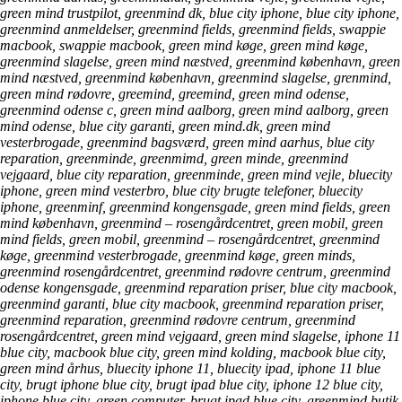
green mind trustpilot, greenmind dk, blue city iphone, blue city iphone,
greenmind anmeldelser, greenmind fields, greenmind fields, swappie
macbook, swappie macbook, green mind køge, green mind køge,
greenmind slagelse, green mind næstved, greenmind københavn, green
mind næstved, greenmind københavn, greenmind slagelse, grenmind,
green mind rødovre, greemind, greemind, green mind odense,
greenmind odense c, green mind aalborg, green mind aalborg, green
mind odense, blue city garanti, green mind.dk, green mind
vesterbrogade, greenmind bagsværd, green mind aarhus, blue city
reparation, greenminde, greenmimd, green minde, greenmind
vejgaard, blue city reparation, greenminde, green mind vejle, bluecity
iphone, green mind vesterbro, blue city brugte telefoner, bluecity
iphone, greenminf, greenmind kongensgade, green mind fields, green
mind københavn, greenmind – rosengårdcentret, green mobil, green
mind fields, green mobil, greenmind – rosengårdcentret, greenmind
køge, greenmind vesterbrogade, greenmind køge, green minds,
greenmind rosengårdcentret, greenmind rødovre centrum, greenmind
odense kongensgade, greenmind reparation priser, blue city macbook,
greenmind garanti, blue city macbook, greenmind reparation priser,
greenmind reparation, greenmind rødovre centrum, greenmind
rosengårdcentret, green mind vejgaard, green mind slagelse, iphone 11
blue city, macbook blue city, green mind kolding, macbook blue city,
green mind århus, bluecity iphone 11, bluecity ipad, iphone 11 blue
city, brugt iphone blue city, brugt ipad blue city, iphone 12 blue city,
iphone blue city, green computer, brugt ipad blue city, greenmind butik,