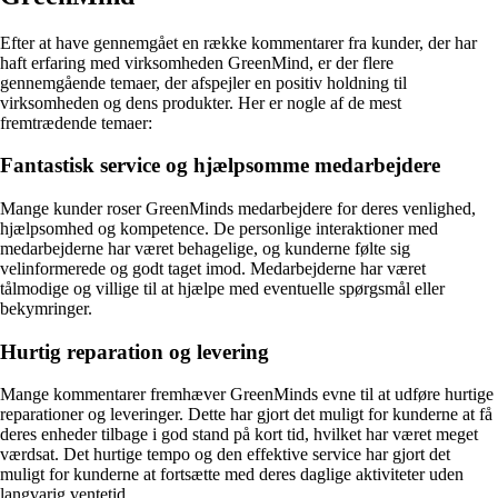
Efter at have gennemgået en række kommentarer fra kunder, der har
haft erfaring med virksomheden GreenMind, er der flere
gennemgående temaer, der afspejler en positiv holdning til
virksomheden og dens produkter. Her er nogle af de mest
fremtrædende temaer:
Fantastisk service og hjælpsomme medarbejdere
Mange kunder roser GreenMinds medarbejdere for deres venlighed,
hjælpsomhed og kompetence. De personlige interaktioner med
medarbejderne har været behagelige, og kunderne følte sig
velinformerede og godt taget imod. Medarbejderne har været
tålmodige og villige til at hjælpe med eventuelle spørgsmål eller
bekymringer.
Hurtig reparation og levering
Mange kommentarer fremhæver GreenMinds evne til at udføre hurtige
reparationer og leveringer. Dette har gjort det muligt for kunderne at få
deres enheder tilbage i god stand på kort tid, hvilket har været meget
værdsat. Det hurtige tempo og den effektive service har gjort det
muligt for kunderne at fortsætte med deres daglige aktiviteter uden
langvarig ventetid.