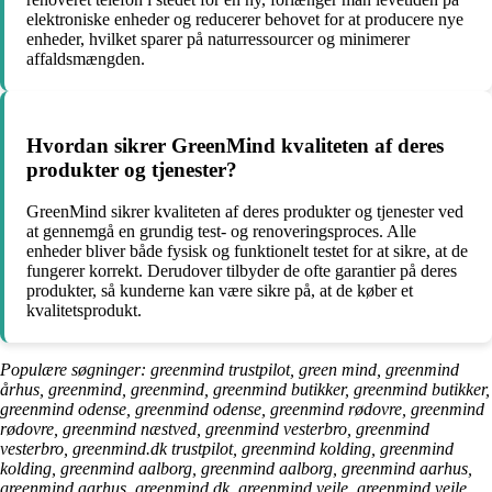
elektroniske enheder og reducerer behovet for at producere nye
enheder, hvilket sparer på naturressourcer og minimerer
affaldsmængden.
Hvordan sikrer GreenMind kvaliteten af deres
produkter og tjenester?
GreenMind sikrer kvaliteten af deres produkter og tjenester ved
at gennemgå en grundig test- og renoveringsproces. Alle
enheder bliver både fysisk og funktionelt testet for at sikre, at de
fungerer korrekt. Derudover tilbyder de ofte garantier på deres
produkter, så kunderne kan være sikre på, at de køber et
kvalitetsprodukt.
Populære søgninger: greenmind trustpilot, green mind, greenmind
århus, greenmind, greenmind, greenmind butikker, greenmind butikker,
greenmind odense, greenmind odense, greenmind rødovre, greenmind
rødovre, greenmind næstved, greenmind vesterbro, greenmind
vesterbro, greenmind.dk trustpilot, greenmind kolding, greenmind
kolding, greenmind aalborg, greenmind aalborg, greenmind aarhus,
greenmind aarhus, greenmind.dk, greenmind vejle, greenmind vejle,