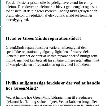
For det første er prisen ofte betydeligt lavere end for en ny
telefon. Derudover er telefonerne blevet gennemgået og testet
for at sikre, at de fungerer korrekt. Endelig bidrager køb af en
brugt telefon til reduktion af elektronisk affald og fremmer
bæredygtighed.
Hvad er GreenMinds reparationstider?
GreenMinds reparationstider varierer afhængigt af den
specifikke reparation og tilgængeligheden af reservedele.
Generelt stræber de efter at udføre reparationer så hurtigt som
muligt, men det kan tage alt fra en time til flere uger, afhængigt
af kompleksiteten af reparationen og travlhed i butikken.
Hvilke miljømæssige fordele er der ved at handle
hos GreenMind?
Ved at handle hos GreenMind bidrager man til at reducere
elektronisk affald og skåne miljøet. Ved at købe en brugt eller
renoveret telefon i stedet for en ny, forlænger man levetiden på