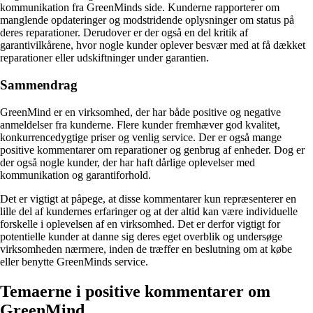
kommunikation fra GreenMinds side. Kunderne rapporterer om
manglende opdateringer og modstridende oplysninger om status på
deres reparationer. Derudover er der også en del kritik af
garantivilkårene, hvor nogle kunder oplever besvær med at få dækket
reparationer eller udskiftninger under garantien.
Sammendrag
GreenMind er en virksomhed, der har både positive og negative
anmeldelser fra kunderne. Flere kunder fremhæver god kvalitet,
konkurrencedygtige priser og venlig service. Der er også mange
positive kommentarer om reparationer og genbrug af enheder. Dog er
der også nogle kunder, der har haft dårlige oplevelser med
kommunikation og garantiforhold.
Det er vigtigt at påpege, at disse kommentarer kun repræsenterer en
lille del af kundernes erfaringer og at der altid kan være individuelle
forskelle i oplevelsen af en virksomhed. Det er derfor vigtigt for
potentielle kunder at danne sig deres eget overblik og undersøge
virksomheden nærmere, inden de træffer en beslutning om at købe
eller benytte GreenMinds service.
Temaerne i positive kommentarer om
GreenMind