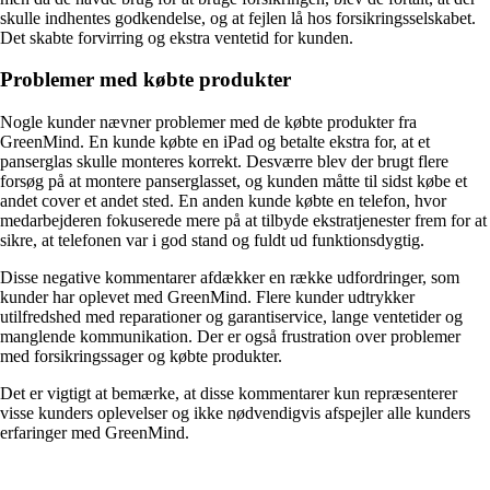
skulle indhentes godkendelse, og at fejlen lå hos forsikringsselskabet.
Det skabte forvirring og ekstra ventetid for kunden.
Problemer med købte produkter
Nogle kunder nævner problemer med de købte produkter fra
GreenMind. En kunde købte en iPad og betalte ekstra for, at et
panserglas skulle monteres korrekt. Desværre blev der brugt flere
forsøg på at montere panserglasset, og kunden måtte til sidst købe et
andet cover et andet sted. En anden kunde købte en telefon, hvor
medarbejderen fokuserede mere på at tilbyde ekstratjenester frem for at
sikre, at telefonen var i god stand og fuldt ud funktionsdygtig.
Disse negative kommentarer afdækker en række udfordringer, som
kunder har oplevet med GreenMind. Flere kunder udtrykker
utilfredshed med reparationer og garantiservice, lange ventetider og
manglende kommunikation. Der er også frustration over problemer
med forsikringssager og købte produkter.
Det er vigtigt at bemærke, at disse kommentarer kun repræsenterer
visse kunders oplevelser og ikke nødvendigvis afspejler alle kunders
erfaringer med GreenMind.