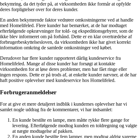
bekymring, da det tyder på, at virksomheden ikke formår at opfylde
deres forpligtelser over for deres kunder.
En anden bekymrende faktor vedrører omkostningerne ved at handle
med Homelifeled. Flere kunder har bemærket, at de har modtaget
efterfølgende opkrævninger for told- og ekspeditionsgebyrer, som de
ikke blev informeret om på forhånd. Dette er en klar overtrædelse af
forbrugerbeskyttelsesloven, da virksomheden ikke har givet korrekt
information omkring de samlede omkostninger ved købet.
Derudover har flere kunder rapporteret dårlig kundeservice fra
Homelifeled. Mange af disse kunder har forsøgt at kontakte
virksomheden for at løse deres problemer, men har fået ringe eller
ingen respons. Dette er på trods af, at enkelte kunder nævner, at de har
haft positive oplevelser med kundeservice hos Homelifeled.
Forbrugeranmeldelser
For at give et mere detaljeret indblik i kundernes oplevelser har vi
samlet nogle uddrag fra de kommentarer, vi har indsamlet:
En kunde bestilte en lampe, men måtte rykke flere gange for
levering. Efterfølgende modtog kunden en toldregning og valgte
at nægte modtagelse af pakken.
En anden kunde bestilte fem lamper, men modtog aldrig varerne