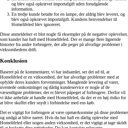
og blev også opkrævet importafgift uden forudgående
information.
En tredje kunde betalte for en lampe, der aldrig blev leveret, og
blev også opkrævet importafgift. Kundens henvendelser til
Homelifeled blev ignoreret.
Disse anmeldelser er blot nogle få eksempler på de negative oplevelser,
som kunder har haft med Homelifeled. Der er mange flere lignende
historier fra andre forbrugere, der alle peger på alvorlige problemer i
virksomhedens drift.
Konklusion
Baseret på de kommentarer, vi har indsamlet, ser det ud til, at
Homelifeled er en virksomhed, der har alvorlige problemer med at
opfylde deres kunders forventninger. Manglende levering af varer,
uventede omkostninger og dårlig kundeservice er nogle af de
væsentligste problemer, der er blevet påpeget af forbrugere. Derfor vil
vi ikke anbefale at handle med Homelifeled, da der er en høj risiko for
at blive skuffet eller snydt i forbindelse med ens køb.
Det er vigtigt for forbrugere at være opmærksomme på disse problemer
og undgå at blive narret. Hvis du har haft en dårlig oplevelse med
Homelifeled eller nogen anden virksomhed, er det vigtigt at tage skridt
til at beskytte dine rettigheder. Du kan kontakte relevante