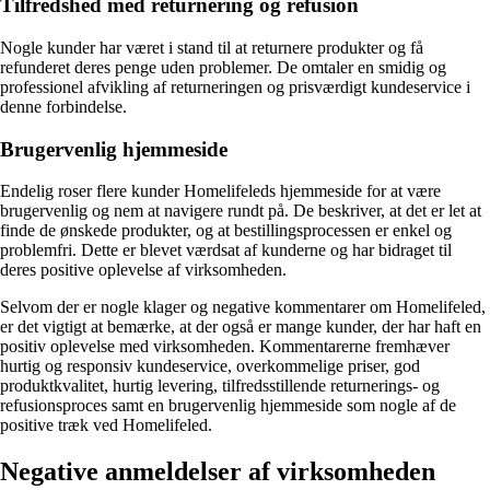
Tilfredshed med returnering og refusion
Nogle kunder har været i stand til at returnere produkter og få
refunderet deres penge uden problemer. De omtaler en smidig og
professionel afvikling af returneringen og prisværdigt kundeservice i
denne forbindelse.
Brugervenlig hjemmeside
Endelig roser flere kunder Homelifeleds hjemmeside for at være
brugervenlig og nem at navigere rundt på. De beskriver, at det er let at
finde de ønskede produkter, og at bestillingsprocessen er enkel og
problemfri. Dette er blevet værdsat af kunderne og har bidraget til
deres positive oplevelse af virksomheden.
Selvom der er nogle klager og negative kommentarer om Homelifeled,
er det vigtigt at bemærke, at der også er mange kunder, der har haft en
positiv oplevelse med virksomheden. Kommentarerne fremhæver
hurtig og responsiv kundeservice, overkommelige priser, god
produktkvalitet, hurtig levering, tilfredsstillende returnerings- og
refusionsproces samt en brugervenlig hjemmeside som nogle af de
positive træk ved Homelifeled.
Negative anmeldelser af virksomheden