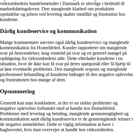
virksomhedens handelsmetoder i Danmark er ulovlige i henhold til
markedsføringsloven. Den manglende klarhed om produktets
oprindelse og prisen ved levering skaber mistillid og frustration hos
kunderne.
Dårlig kundeservice og kommunikation
Mange kommentarer nævner også dårlig kundeservice og manglende
kommunikation fra Homelifeled. Kunder rapporterer om manglende
svar på henvendelser, lang ventetid på svar og en generel mangel på
opfølgning fra virksomhedens side. Dette efterlader kunderne i en
situation, hvor de ikke kan få svar på deres spørgsmål eller få hjælp til
at løse eventuelle problemer. Den manglende respons og manglende
professionel behandling af kunderne bidrager til den negative oplevelse
og frustrationen hos mange af dem.
Opsummering
Generelt kan man konkludere, at der er en række problemer og
negative oplevelser forbundet med at handle hos Homelifeled.
Problemer med levering og betaling, manglende gennemsigtighed og
kommunikation samt dårlig kundeservice er de gennemgående temaer i
de negative anmeldelser. Dette er vigtig information at have i
baghovedet, hvis man overvejer at handle hos virksomheden.