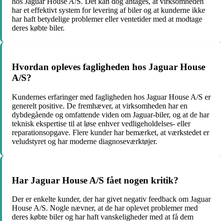
hos Jaguar House A/S. Det kan dog antages, at virksomheden
har et effektivt system for levering af biler og at kunderne ikke
har haft betydelige problemer eller ventetider med at modtage
deres købte biler.
Hvordan opleves fagligheden hos Jaguar House
A/S?
Kundernes erfaringer med fagligheden hos Jaguar House A/S er
generelt positive. De fremhæver, at virksomheden har en
dybdegående og omfattende viden om Jaguar-biler, og at de har
teknisk ekspertise til at løse enhver vedligeholdelses- eller
reparationsopgave. Flere kunder har bemærket, at værkstedet er
veludstyret og har moderne diagnoseværktøjer.
Har Jaguar House A/S fået nogen kritik?
Der er enkelte kunder, der har givet negativ feedback om Jaguar
House A/S. Nogle nævner, at de har oplevet problemer med
deres købte biler og har haft vanskeligheder med at få dem