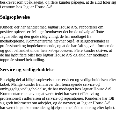
beskrevet som upåklagelig, og flere kunder påpeger, at de altid føler sig
i centrum hos Jaguar House A/S.
Salgsoplevelse
Kunder, der har handlet med Jaguar House A/S, rapporterer om
positive oplevelser. Mange fremhæver det brede udvalg af flotte
Jaguarbiler og den gode rådgivning, de har modtaget fra
medarbejderne. Kommentarerne nævner også, at salgspersonalet er
professionelt og imødekommende, og at de har følt sig velinformerede
og godt behandlet under hele købsprocessen. Flere kunder skriver, at
de har købt flere biler hos Jaguar House A/S og altid har modtaget
topprofessionel behandling.
Service og vedligeholdelse
En vigtig del af bilkøbsoplevelsen er servicen og vedligeholdelsen efter
købet. Mange kunder fremhæver den fremragende service og
omhyggelig vedligeholdelse, de har modtaget hos Jaguar House A/S.
Kommentarerne nævner, at værkstedet har været effektivt og
professionelt i udførelsen af service og reparationer. Kunderne har følt
sig godt informeret om arbejdet, og de nævner, at Jaguar House A/S
har været imødekommende og hjælpsomme både under og efter købet.