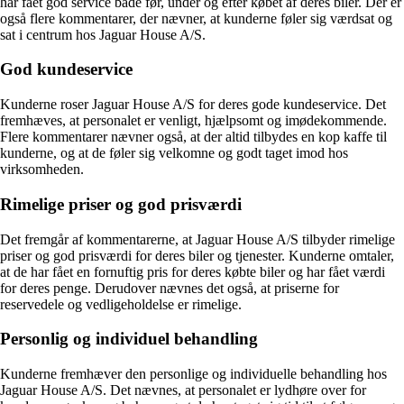
har fået god service både før, under og efter købet af deres biler. Der er
også flere kommentarer, der nævner, at kunderne føler sig værdsat og
sat i centrum hos Jaguar House A/S.
God kundeservice
Kunderne roser Jaguar House A/S for deres gode kundeservice. Det
fremhæves, at personalet er venligt, hjælpsomt og imødekommende.
Flere kommentarer nævner også, at der altid tilbydes en kop kaffe til
kunderne, og at de føler sig velkomne og godt taget imod hos
virksomheden.
Rimelige priser og god prisværdi
Det fremgår af kommentarerne, at Jaguar House A/S tilbyder rimelige
priser og god prisværdi for deres biler og tjenester. Kunderne omtaler,
at de har fået en fornuftig pris for deres købte biler og har fået værdi
for deres penge. Derudover nævnes det også, at priserne for
reservedele og vedligeholdelse er rimelige.
Personlig og individuel behandling
Kunderne fremhæver den personlige og individuelle behandling hos
Jaguar House A/S. Det nævnes, at personalet er lydhøre over for