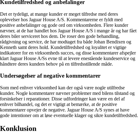
Kundetilfredshed og anbefalinger
Det er tydeligt, at mange kunder er meget tilfredse med deres
oplevelser hos Jaguar House A/S. Kommentarerne er fyldt med
positive anbefalinger og gode ord om virksomheden. Flere kunder
nævner, at de har handlet hos Jaguar House A/S i mange år og har fået
deres biler serviceret hos dem. De roser den gode behandling,
rådgivning og service, de har modtaget fra både Johan Bendixen og
Kenneth samt deres hold. Kundetilfredshed og loyalitet er vigtige
indikatorer for en virksomheds succes, og disse kommentarer afspejler
klart Jaguar House A/Ss evne til at levere enestående kundeservice og
håndtere deres kunders behov på en tilfredsstillende måde.
Undersøgelser af negative kommentarer
Som med enhver virksomhed kan der også være nogle utilfredse
kunder. Nogle kommentarer nævner problemer med bilens tilstand og
forsinkelser i reparationer. Disse udfordringer kan være en del af
enhver bilhandel, og det er vigtigt at bemærke, at de positive
kommentarer opvejer de negative. Jaguar House A/S synes at have
gode intentioner om at løse eventuelle klager og sikre kundetilfredshed.
Konklusion