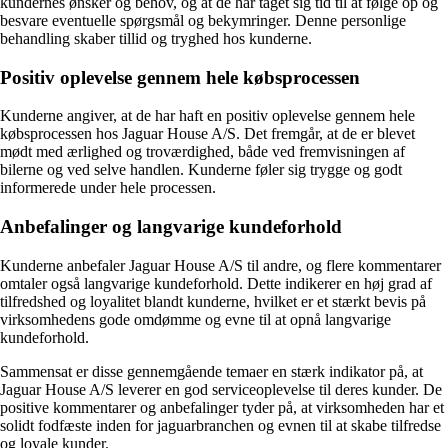
kundernes ønsker og behov, og at de har taget sig tid til at følge op og
besvare eventuelle spørgsmål og bekymringer. Denne personlige
behandling skaber tillid og tryghed hos kunderne.
Positiv oplevelse gennem hele købsprocessen
Kunderne angiver, at de har haft en positiv oplevelse gennem hele
købsprocessen hos Jaguar House A/S. Det fremgår, at de er blevet
mødt med ærlighed og troværdighed, både ved fremvisningen af
bilerne og ved selve handlen. Kunderne føler sig trygge og godt
informerede under hele processen.
Anbefalinger og langvarige kundeforhold
Kunderne anbefaler Jaguar House A/S til andre, og flere kommentarer
omtaler også langvarige kundeforhold. Dette indikerer en høj grad af
tilfredshed og loyalitet blandt kunderne, hvilket er et stærkt bevis på
virksomhedens gode omdømme og evne til at opnå langvarige
kundeforhold.
Sammensat er disse gennemgående temaer en stærk indikator på, at
Jaguar House A/S leverer en god serviceoplevelse til deres kunder. De
positive kommentarer og anbefalinger tyder på, at virksomheden har et
solidt fodfæste inden for jaguarbranchen og evnen til at skabe tilfredse
og loyale kunder.