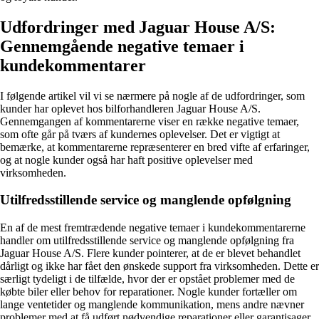
Udfordringer med Jaguar House A/S:
Gennemgående negative temaer i
kundekommentarer
I følgende artikel vil vi se nærmere på nogle af de udfordringer, som
kunder har oplevet hos bilforhandleren Jaguar House A/S.
Gennemgangen af kommentarerne viser en række negative temaer,
som ofte går på tværs af kundernes oplevelser. Det er vigtigt at
bemærke, at kommentarerne repræsenterer en bred vifte af erfaringer,
og at nogle kunder også har haft positive oplevelser med
virksomheden.
Utilfredsstillende service og manglende opfølgning
En af de mest fremtrædende negative temaer i kundekommentarerne
handler om utilfredsstillende service og manglende opfølgning fra
Jaguar House A/S. Flere kunder pointerer, at de er blevet behandlet
dårligt og ikke har fået den ønskede support fra virksomheden. Dette er
særligt tydeligt i de tilfælde, hvor der er opstået problemer med de
købte biler eller behov for reparationer. Nogle kunder fortæller om
lange ventetider og manglende kommunikation, mens andre nævner
problemer med at få udført nødvendige reparationer eller garantisager.