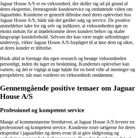
Jaguar House A/S er en virksomhed, der skiller sig ud på grund af
deres ekspertise, fremragende kundeservice og omfattende viden om
Jaguarbiler. Kunderne er generelt tilfredse med deres oplevelser hos
Jaguar House A/S, både når det gælder salg og service. De positive
anmeldelser taler for sig selv og indikerer, at virksomheden gør en
ekstra indsats for at imødekomme deres kunders behov og skabe
langvarige kundeforhold. Selvom der kan være nogle udfordringer
undervejs, virker Jaguar House A/S forpligtet til at løse dem og sikre,
at deres kunder er tilfredse.
Husk altid at foretage din egen research og besøge virksomheden
personligt, inden du tager en beslutning. Kundernes oplevelser kan
variere, og det er vigtigt at tage højde for en bred vifte af meninger og
perspektiver, når man vurderer en virksomheds omdømme.
Gennemgående positive temaer om Jaguar
House A/S
Professionel og kompetent service
Mange af kommentarerne fremhæver, at Jaguar House A/S leverer en
professionel og kompetent service. Kunderne roser sælgerne for deres
ekspertise i jaguarbiler og deres evne til at give rådgivning og