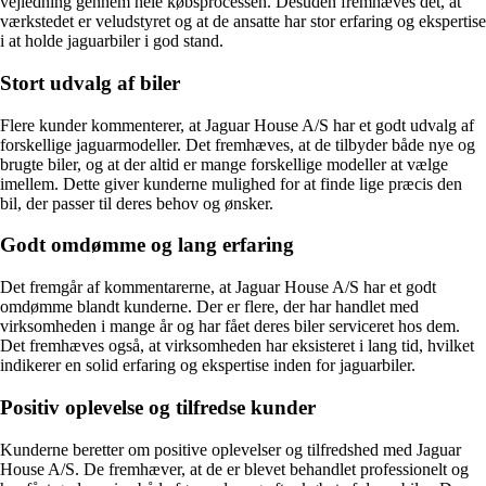
vejledning gennem hele købsprocessen. Desuden fremhæves det, at
værkstedet er veludstyret og at de ansatte har stor erfaring og ekspertise
i at holde jaguarbiler i god stand.
Stort udvalg af biler
Flere kunder kommenterer, at Jaguar House A/S har et godt udvalg af
forskellige jaguarmodeller. Det fremhæves, at de tilbyder både nye og
brugte biler, og at der altid er mange forskellige modeller at vælge
imellem. Dette giver kunderne mulighed for at finde lige præcis den
bil, der passer til deres behov og ønsker.
Godt omdømme og lang erfaring
Det fremgår af kommentarerne, at Jaguar House A/S har et godt
omdømme blandt kunderne. Der er flere, der har handlet med
virksomheden i mange år og har fået deres biler serviceret hos dem.
Det fremhæves også, at virksomheden har eksisteret i lang tid, hvilket
indikerer en solid erfaring og ekspertise inden for jaguarbiler.
Positiv oplevelse og tilfredse kunder
Kunderne beretter om positive oplevelser og tilfredshed med Jaguar
House A/S. De fremhæver, at de er blevet behandlet professionelt og