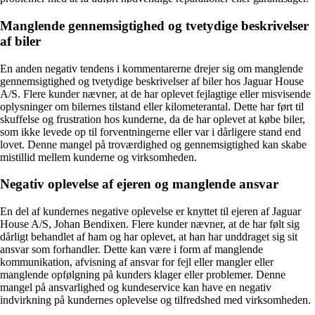
Manglende gennemsigtighed og tvetydige beskrivelser
af biler
En anden negativ tendens i kommentarerne drejer sig om manglende
gennemsigtighed og tvetydige beskrivelser af biler hos Jaguar House
A/S. Flere kunder nævner, at de har oplevet fejlagtige eller misvisende
oplysninger om bilernes tilstand eller kilometerantal. Dette har ført til
skuffelse og frustration hos kunderne, da de har oplevet at købe biler,
som ikke levede op til forventningerne eller var i dårligere stand end
lovet. Denne mangel på troværdighed og gennemsigtighed kan skabe
mistillid mellem kunderne og virksomheden.
Negativ oplevelse af ejeren og manglende ansvar
En del af kundernes negative oplevelse er knyttet til ejeren af Jaguar
House A/S, Johan Bendixen. Flere kunder nævner, at de har følt sig
dårligt behandlet af ham og har oplevet, at han har unddraget sig sit
ansvar som forhandler. Dette kan være i form af manglende
kommunikation, afvisning af ansvar for fejl eller mangler eller
manglende opfølgning på kunders klager eller problemer. Denne
mangel på ansvarlighed og kundeservice kan have en negativ
indvirkning på kundernes oplevelse og tilfredshed med virksomheden.