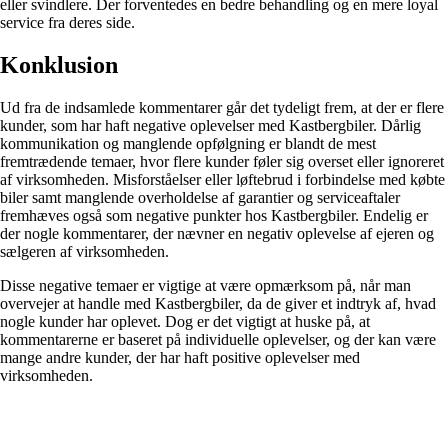
eller svindlere. Der forventedes en bedre behandling og en mere loyal
service fra deres side.
Konklusion
Ud fra de indsamlede kommentarer går det tydeligt frem, at der er flere
kunder, som har haft negative oplevelser med Kastbergbiler. Dårlig
kommunikation og manglende opfølgning er blandt de mest
fremtrædende temaer, hvor flere kunder føler sig overset eller ignoreret
af virksomheden. Misforståelser eller løftebrud i forbindelse med købte
biler samt manglende overholdelse af garantier og serviceaftaler
fremhæves også som negative punkter hos Kastbergbiler. Endelig er
der nogle kommentarer, der nævner en negativ oplevelse af ejeren og
sælgeren af virksomheden.
Disse negative temaer er vigtige at være opmærksom på, når man
overvejer at handle med Kastbergbiler, da de giver et indtryk af, hvad
nogle kunder har oplevet. Dog er det vigtigt at huske på, at
kommentarerne er baseret på individuelle oplevelser, og der kan være
mange andre kunder, der har haft positive oplevelser med
virksomheden.