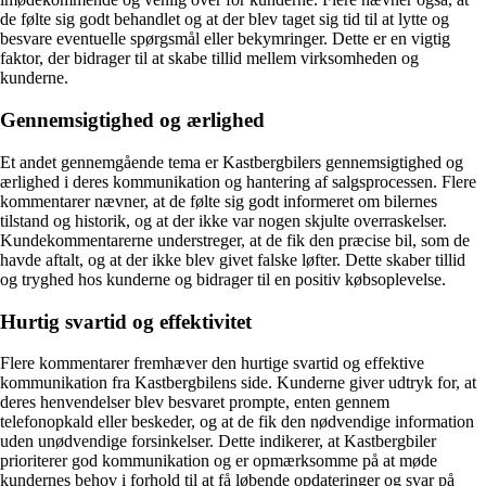
de følte sig godt behandlet og at der blev taget sig tid til at lytte og
besvare eventuelle spørgsmål eller bekymringer. Dette er en vigtig
faktor, der bidrager til at skabe tillid mellem virksomheden og
kunderne.
Gennemsigtighed og ærlighed
Et andet gennemgående tema er Kastbergbilers gennemsigtighed og
ærlighed i deres kommunikation og hantering af salgsprocessen. Flere
kommentarer nævner, at de følte sig godt informeret om bilernes
tilstand og historik, og at der ikke var nogen skjulte overraskelser.
Kundekommentarerne understreger, at de fik den præcise bil, som de
havde aftalt, og at der ikke blev givet falske løfter. Dette skaber tillid
og tryghed hos kunderne og bidrager til en positiv købsoplevelse.
Hurtig svartid og effektivitet
Flere kommentarer fremhæver den hurtige svartid og effektive
kommunikation fra Kastbergbilens side. Kunderne giver udtryk for, at
deres henvendelser blev besvaret prompte, enten gennem
telefonopkald eller beskeder, og at de fik den nødvendige information
uden unødvendige forsinkelser. Dette indikerer, at Kastbergbiler
prioriterer god kommunikation og er opmærksomme på at møde
kundernes behov i forhold til at få løbende opdateringer og svar på