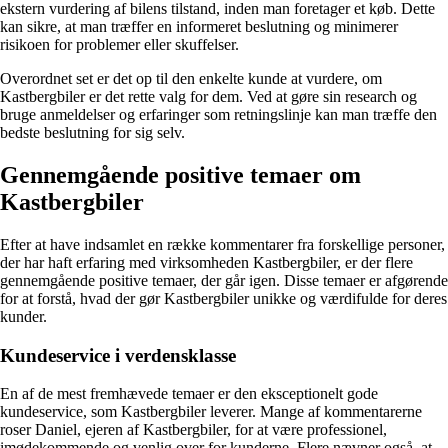
ekstern vurdering af bilens tilstand, inden man foretager et køb. Dette
kan sikre, at man træffer en informeret beslutning og minimerer
risikoen for problemer eller skuffelser.
Overordnet set er det op til den enkelte kunde at vurdere, om
Kastbergbiler er det rette valg for dem. Ved at gøre sin research og
bruge anmeldelser og erfaringer som retningslinje kan man træffe den
bedste beslutning for sig selv.
Gennemgående positive temaer om
Kastbergbiler
Efter at have indsamlet en række kommentarer fra forskellige personer,
der har haft erfaring med virksomheden Kastbergbiler, er der flere
gennemgående positive temaer, der går igen. Disse temaer er afgørende
for at forstå, hvad der gør Kastbergbiler unikke og værdifulde for deres
kunder.
Kundeservice i verdensklasse
En af de mest fremhævede temaer er den eksceptionelt gode
kundeservice, som Kastbergbiler leverer. Mange af kommentarerne
roser Daniel, ejeren af Kastbergbiler, for at være professionel,
imødekommende og venlig over for kunderne. Flere nævner også, at