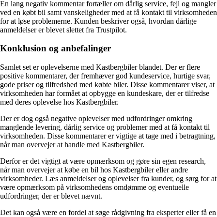
En lang negativ kommentar fortæller om dårlig service, fejl og mangler
ved en købt bil samt vanskeligheder med at få kontakt til virksomheden
for at løse problemerne. Kunden beskriver også, hvordan dårlige
anmeldelser er blevet slettet fra Trustpilot.
Konklusion og anbefalinger
Samlet set er oplevelserne med Kastbergbiler blandet. Der er flere
positive kommentarer, der fremhæver god kundeservice, hurtige svar,
gode priser og tilfredshed med købte biler. Disse kommentarer viser, at
virksomheden har formået at opbygge en kundeskare, der er tilfredse
med deres oplevelse hos Kastbergbiler.
Der er dog også negative oplevelser med udfordringer omkring
manglende levering, dårlig service og problemer med at få kontakt til
virksomheden. Disse kommentarer er vigtige at tage med i betragtning,
når man overvejer at handle med Kastbergbiler.
Derfor er det vigtigt at være opmærksom og gøre sin egen research,
når man overvejer at købe en bil hos Kastbergbiler eller andre
virksomheder. Læs anmeldelser og oplevelser fra kunder, og sørg for at
være opmærksom på virksomhedens omdømme og eventuelle
udfordringer, der er blevet nævnt.
Det kan også være en fordel at søge rådgivning fra eksperter eller få en