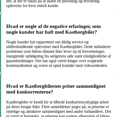
det, at der er fokus på at skabe en personlig og troværdig
oplevelse for hver enkelt kunde.
Hvad er nogle af de negative erfaringer, som
nogle kunder har haft med Kastbergbiler?
Nogle kunder har rapporteret om dårlig service og
utilfredsstillende oplevelser med Kastbergbiler. Dette inkluderer
problemer som bilens tilstand ikke lever op til forventninger,
manglende opfølgning fra sælgerens side samt misligholdelse af
garantiordninger. Der har også været klager over svigtende
kommunikation og svære at opnå kontakt med virksomheden.
Hvad er Kastbergbilernes priser sammenlignet
med konkurrenterne?
Kastbergbiler er kendt for at tilbyde konkurrencedygtige priser
på deres brugte biler. Flere anmeldelser peger på, at priserne er
rimelige og attraktive sammenlignet med andre forhandlere. Det
er værd at bemærke, at priserne kan variere afhængigt af bilens