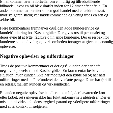
En af kommentarerne fortæller om en hurtig og tilfredsstillende
bilhandel, hvor en bil blev skaffet inden for 12 timer efter aftale. En
anden kommentar beretter om en god handel med en ældre Passat,
hvor sælgeren stadig var imødekommende og venlig trods en sen og
ældre bil.
Flere kommentarer fremhæver også den gode kundeservice og
kundehåndtering hos Kastbergbiler. Der gives ros til personalet og
deres evne til at lytte, rådgive og hjælpe kunderne. Der er respekt for
kunderne som individer, og virksomheden forsøger at give en personlig
oplevelse.
Negative oplevelser og udfordringer
Trods de positive kommentarer er der også kunder, der har haft
negative oplevelser med Kastbergbiler. En kommentar beskriver en
situation, hvor kunden ikke har modtaget den købte bil og har haft
udfordringer med at få refunderet de overførte penge. Dette har ført til
en retssag mellem kunden og virksomheden.
En anden negativ oplevelse handler om en bil, der havarerede kort
efter købet, og sælgeren ikke har fulgt ankenævnets afgørelser. Der er
mistillid til virksomhedens tryghedsgaranti og yderligere udfordringer
med at få kontakt til sælgeren.