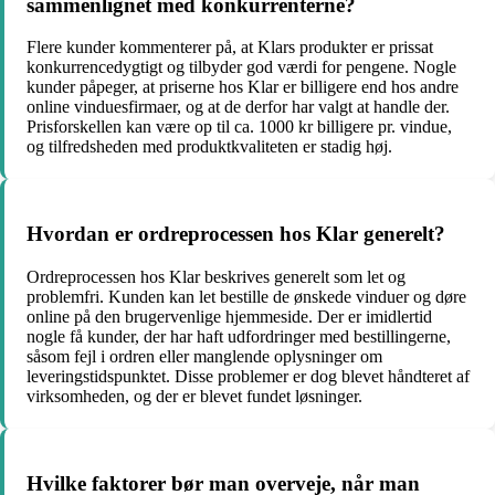
sammenlignet med konkurrenterne?
Flere kunder kommenterer på, at Klars produkter er prissat
konkurrencedygtigt og tilbyder god værdi for pengene. Nogle
kunder påpeger, at priserne hos Klar er billigere end hos andre
online vinduesfirmaer, og at de derfor har valgt at handle der.
Prisforskellen kan være op til ca. 1000 kr billigere pr. vindue,
og tilfredsheden med produktkvaliteten er stadig høj.
Hvordan er ordreprocessen hos Klar generelt?
Ordreprocessen hos Klar beskrives generelt som let og
problemfri. Kunden kan let bestille de ønskede vinduer og døre
online på den brugervenlige hjemmeside. Der er imidlertid
nogle få kunder, der har haft udfordringer med bestillingerne,
såsom fejl i ordren eller manglende oplysninger om
leveringstidspunktet. Disse problemer er dog blevet håndteret af
virksomheden, og der er blevet fundet løsninger.
Hvilke faktorer bør man overveje, når man