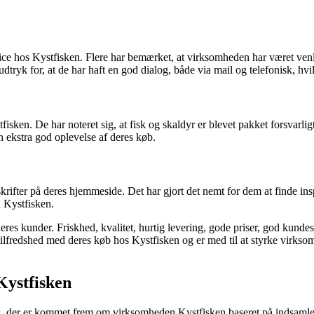
ce hos Kystfisken. Flere har bemærket, at virksomheden har været ven
ryk for, at de har haft en god dialog, både via mail og telefonisk, hvilk
en. De har noteret sig, at fisk og skaldyr er blevet pakket forsvarligt 
n ekstra god oplevelse af deres køb.
fter på deres hjemmeside. Det har gjort det nemt for dem at finde inspir
 Kystfisken.
s kunder. Friskhed, kvalitet, hurtig levering, gode priser, god kundese
lfredshed med deres køb hos Kystfisken og er med til at styrke virks
ystfisken
tik, der er kommet frem om virksomheden Kystfisken baseret på indsam