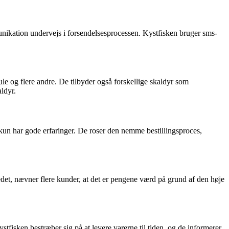
unikation undervejs i forsendelsesprocessen. Kystfisken bruger sms-
mule og flere andre. De tilbyder også forskellige skaldyr som
ldyr.
kun har gode erfaringer. De roser den nemme bestillingsproces,
edet, nævner flere kunder, at det er pengene værd på grund af den høje
stfisken bestræber sig på at levere varerne til tiden, og de informerer