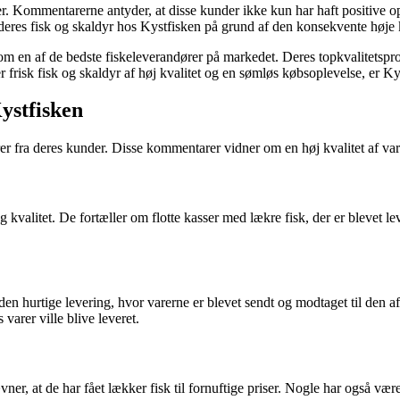
der. Kommentarerne antyder, at disse kunder ikke kun har haft positive o
deres fisk og skaldyr hos Kystfisken på grund af den konsekvente høje k
 som en af de bedste fiskeleverandører på markedet. Deres topkvalitetsp
er frisk fisk og skaldyr af høj kvalitet og en sømløs købsoplevelse, er K
ystfisken
ra deres kunder. Disse kommentarer vidner om en høj kvalitet af varer 
valitet. De fortæller om flotte kasser med lækre fisk, der er blevet leve
n hurtige levering, hvor varerne er blevet sendt og modtaget til den aft
varer ville blive leveret.
 at de har fået lækker fisk til fornuftige priser. Nogle har også været 