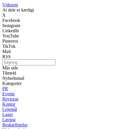
Virksom
At dele er kærligt
X
Facebook
Instagram
LinkedIn
YouTube
Pinterest
TikTok
Mail
RSS
Min side
Tilmeld
Nyhedsmail
Kategorier
PR
Events
Revision
Kontor
Lejemål
Lager
Læring
Beskæftigelse