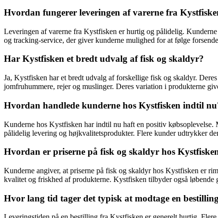
Hvordan fungerer leveringen af varerne fra Kystfisk
Leveringen af varerne fra Kystfisken er hurtig og pålidelig. Kundern
og tracking-service, der giver kunderne mulighed for at følge forsend
Har Kystfisken et bredt udvalg af fisk og skaldyr?
Ja, Kystfisken har et bredt udvalg af forskellige fisk og skaldyr. Dere
jomfruhummere, rejer og muslinger. Deres variation i produkterne giv
Hvordan handlede kunderne hos Kystfisken indtil nu
Kunderne hos Kystfisken har indtil nu haft en positiv købsoplevelse.
pålidelig levering og højkvalitetsprodukter. Flere kunder udtrykker der
Hvordan er priserne på fisk og skaldyr hos Kystfiske
Kunderne angiver, at priserne på fisk og skaldyr hos Kystfisken er ri
kvalitet og friskhed af produkterne. Kystfisken tilbyder også løbende 
Hvor lang tid tager det typisk at modtage en bestillin
Leveringstiden på en bestilling fra Kystfisken er generelt hurtig. Fler