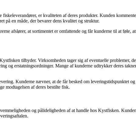
re fiskeleverandører, er kvaliteten af deres produkter. Kunden komment
et på en måde, der bevarer dens kvalitet og struktur.
rne afslører, at sortimentet er omfattende og får kunderne til at føle, 
isken tilbyder. Virksomheden tager sig af eventuelle problemer, der k
evering og erstatningsordninger. Mange af kunderne udtrykker deres 
evering. Kunderne nævner, at de får besked om leveringstidspunktet og 
ge modtagelsen af deres bestilte fisk.
kvemmeligheden og pålideligheden af at handle hos Kystfisken. Kunde
everingsaftalen.