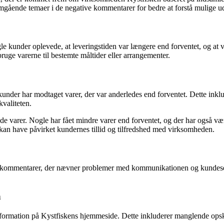
emgående temaer i de negative kommentarer for bedre at forstå mulige 
 kunder oplevede, at leveringstiden var længere end forventet, og at v
ruge varerne til bestemte måltider eller arrangementer.
r kunder har modtaget varer, der var anderledes end forventet. Dette inklu
valiteten.
rede varer. Nogle har fået mindre varer end forventet, og der har også 
e kan have påvirket kundernes tillid og tilfredshed med virksomheden.
å kommentarer, der nævner problemer med kommunikationen og kundeser
n
ormation på Kystfiskens hjemmeside. Dette inkluderer manglende opskr