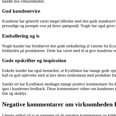
handle hos virksomheden.
God kundeservice
Kunderne har generelt været meget tilfredse med den gode kundeservi
personlige og prompte svar på deres spørgsmål. Nogle har også givet udt
Emballering og is
Nogle kunder har fremhævet den gode emballering af varerne fra Kystfisk
friskheden på produkterne. Dette har været med til at give kunderne e
Gode opskrifter og inspiration
Enkelte kunder har også bemærket, at Kystfisken har mange gode opskri
haft en god oplevelse med at lave deres nytårsmenu med produkter fra
Samlet set har Kystfisken modtaget mange positive kommentarer fra dere
igen i kundernes feedback. Disse kommentarer vidner om kundernes ti
fisk og skaldyr.
Negative kommentarer om virksomheden K
I denne artikel vil vi se nærmere på de negative kommentarer og kri