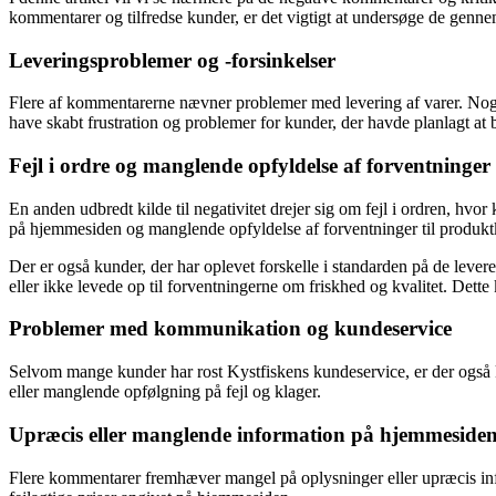
kommentarer og tilfredse kunder, er det vigtigt at undersøge de genn
Leveringsproblemer og -forsinkelser
Flere af kommentarerne nævner problemer med levering af varer. Nogle
have skabt frustration og problemer for kunder, der havde planlagt at b
Fejl i ordre og manglende opfyldelse af forventninger
En anden udbredt kilde til negativitet drejer sig om fejl i ordren, hvo
på hjemmesiden og manglende opfyldelse af forventninger til produktk
Der er også kunder, der har oplevet forskelle i standarden på de leve
eller ikke levede op til forventningerne om friskhed og kvalitet. Dett
Problemer med kommunikation og kundeservice
Selvom mange kunder har rost Kystfiskens kundeservice, er der ogs
eller manglende opfølgning på fejl og klager.
Upræcis eller manglende information på hjemmeside
Flere kommentarer fremhæver mangel på oplysninger eller upræcis inf