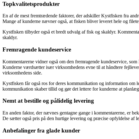
Topkvalitetsprodukter
En af de mest fremtrædende faktorer, der adskiller Kystfisken fra and
Mange af kunderne nævner også, at fisken bliver leveret hele og fileter
Kystfisken tilbyder også et bredt udvalg af fisk og skaldyr. Kommentare
skaldyr.
Fremragende kundeservice
Kommentarerne vidner også om den fremragende kundeservice, som Kystf
Kunderne værdsætter især virksomhedens evne til at håndtere fejll
virksomhedens side.
Kystfisken får også ros for deres kommunikation og information om l
kommunikation skaber tillid og gør det lettere for kunderne at planlæg
Nemt at bestille og pålidelig levering
En anden faktor, der nævnes gentagne gange i kommentarerne, er be
De sætter også pris på den hurtige levering og præcise opfyldelse af l
Anbefalinger fra glade kunder