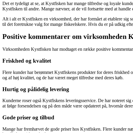
Det er tydeligt at se, at Kystfisken har mange tilfredse og loyale kun
Kystfisken til andre. Mange nævner, at de vil fortsætte med at handle 
Alt i alt er Kystfisken en virksomhed, der har formået at etablere sig
til det foretrukne valg for mange fiskeelskere. Hvis du er på udkig eft
Positive kommentarer om virksomheden K
Virksomheden Kystfisken har modtaget en række positive kommentarer f
Friskhed og kvalitet
Flere kunder har berømmet Kystfiskens produkter for deres friskhed og k
og af høj kvalitet, og de har været meget tilfredse med deres køb.
Hurtig og pålidelig levering
Kunderne roser også Kystfiskens leveringsservice. De har noteret sig de
at følge forsendelsen og på den måde være opdateret på, hvornår deres 
Gode priser og tilbud
Mange har fremhævet de gode priser hos Kystfisken. Flere kunder nævner,