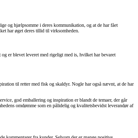
lige og hjælpsomme i deres kommunikation, og at de har fået
et har øget deres tillid til virksomheden.
og er blevet leveret med rigeligt med is, hvilket har bevaret
ation til retter med fisk og skaldyr. Nogle har også nævnt, at de har
rvice, god emballering og inspiration er blandt de temaer, der går
omhedens omdømme som en pålidelig og kvalitetsbevidst leverandør af
lede kommentarer fra kunder. Selvom der er mange positive