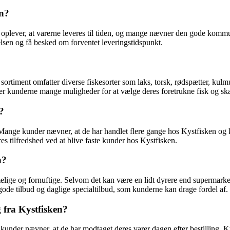
en?
e oplever, at varerne leveres til tiden, og mange nævner den gode komm
elsen og få besked om forventet leveringstidspunkt.
s sortiment omfatter diverse fiskesorter som laks, torsk, rødspætter, kul
er kunderne mange muligheder for at vælge deres foretrukne fisk og ska
?
 Mange kunder nævner, at de har handlet flere gange hos Kystfisken og 
es tilfredshed ved at blive faste kunder hos Kystfisken.
n?
melige og fornuftige. Selvom det kan være en lidt dyrere end supermark
gode tilbud og daglige specialtilbud, som kunderne kan drage fordel af.
g fra Kystfisken?
e kunder nævner, at de har modtaget deres varer dagen efter bestilling. Ky