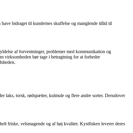
 have bidraget til kundernes skuffelse og manglende tillid til
fyldelse af forventninger, problemer med kommunikation og
m virksomheden bør tage i betragtning for at forbedre
edsheden.
nder laks, torsk, rødspætter, kulmule og flere andre sorter. Derudover
elt friske, velsmagende og af høj kvalitet. Kystfisken leverer deres