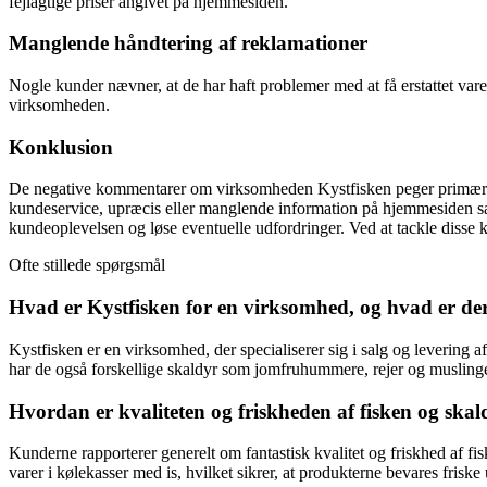
fejlagtige priser angivet på hjemmesiden.
Manglende håndtering af reklamationer
Nogle kunder nævner, at de har haft problemer med at få erstattet varer 
virksomheden.
Konklusion
De negative kommentarer om virksomheden Kystfisken peger primært p
kundeservice, upræcis eller manglende information på hjemmesiden sam
kundeoplevelsen og løse eventuelle udfordringer. Ved at tackle disse
Ofte stillede spørgsmål
Hvad er Kystfisken for en virksomhed, og hvad er d
Kystfisken er en virksomhed, der specialiserer sig i salg og levering af
har de også forskellige skaldyr som jomfruhummere, rejer og muslinge
Hvordan er kvaliteten og friskheden af fisken og skal
Kunderne rapporterer generelt om fantastisk kvalitet og friskhed af fi
varer i kølekasser med is, hvilket sikrer, at produkterne bevares friske