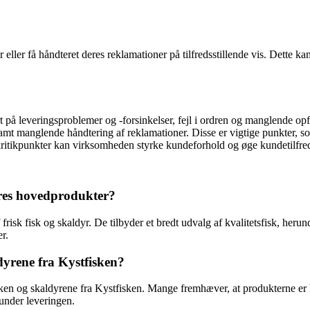
eller få håndteret deres reklamationer på tilfredsstillende vis. Dette kan
å leveringsproblemer og -forsinkelser, fejl i ordren og manglende op
t manglende håndtering af reklamationer. Disse er vigtige punkter, so
 kritikpunkter kan virksomheden styrke kundeforhold og øge kundetilfr
eres hovedprodukter?
 frisk fisk og skaldyr. De tilbyder et bredt udvalg af kvalitetsfisk, heru
r.
dyrene fra Kystfisken?
sken og skaldyrene fra Kystfisken. Mange fremhæver, at produkterne er h
 under leveringen.