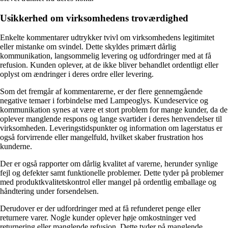
Usikkerhed om virksomhedens troværdighed
Enkelte kommentarer udtrykker tvivl om virksomhedens legitimitet
eller mistanke om svindel. Dette skyldes primært dårlig
kommunikation, langsommelig levering og udfordringer med at få
refusion. Kunden oplever, at de ikke bliver behandlet ordentligt eller
oplyst om ændringer i deres ordre eller levering.
Som det fremgår af kommentarerne, er der flere gennemgående
negative temaer i forbindelse med Lampeoglys. Kundeservice og
kommunikation synes at være et stort problem for mange kunder, da de
oplever manglende respons og lange svartider i deres henvendelser til
virksomheden. Leveringstidspunkter og information om lagerstatus er
også forvirrende eller mangelfuld, hvilket skaber frustration hos
kunderne.
Der er også rapporter om dårlig kvalitet af varerne, herunder synlige
fejl og defekter samt funktionelle problemer. Dette tyder på problemer
med produktkvalitetskontrol eller mangel på ordentlig emballage og
håndtering under forsendelsen.
Derudover er der udfordringer med at få refunderet penge eller
returnere varer. Nogle kunder oplever høje omkostninger ved
returnering eller manglende refusion. Dette tyder på manglende