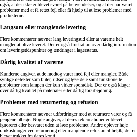
også, at der ikke er blevet svaret på henvendelser, og at der har været
problemer med at få rettet fejl eller få hjælp til at løse problemer med
produkterne.
Langsom eller manglende levering
Flere kommentarer nævner lang leveringstid eller at varerne helt
mangler at blive leveret. Der er også frustration over dårlig information
om leveringstidspunkter og ændringer i lagerstatus.
Dårlig kvalitet af varerne
Kunderne angiver, at de modtog varer med fejl eller mangler. Både
synlige defekter som buler, ridser og løse dele samt funktionelle
problemer som lampen der kun virker sporadisk. Der er også klager
over dårlig kvalitet på materialer eller dårlig forarbejdning.
Problemer med returnering og refusion
Flere kommentarer nævner udfordringer med at returnere varer og få
pengene tilbage. Nogle angiver, at deres reklamationer er blevet
ignoreret eller besvaret uden at løse problemet. Andre oplever høje
omkostninger ved returnering eller manglende refusion af beløb, der er
blevet trukket fra deres konti.