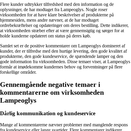
Flere kunder udtrykker tilfredshed med den information og de
oplysninger, de har modtaget fra Lampeoglys. Nogle roser
virksomheden for at have klare beskrivelser af produkterne på
hjemmesiden, mens andre nævner, at de har modtaget
ordrebekræftelser og opdateringer om deres bestilling. Dette indikerer,
at virksomheden stræber efter at være gennemsigtig og sørger for at
holde kunderne opdateret om status på deres køb.
Samlet set er de positive kommentarer om Lampeoglys domineret af
kunder, der er tilfredse med den hurtige levering, den gode kvalitet af
produkterne, den gode kundeservice, de spændende lamper og den
gode information fra virksomheden. Disse temaer viser, at Lampeoglys
formår at imødekomme kundernes behov og forventninger på flere
forskellige områder.
Gennemgående negative temaer i
kommentarerne om virksomheden
Lampeoglys
Dårlig kommunikation og kundeservice
Mange af kommentarerne nævner problemer med manglende respons
fra kundeservice eller lange svartider. Flere kommentarer indikerer