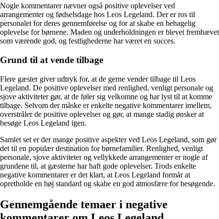
Nogle kommentarer nævner også positive oplevelser ved
arrangementer og fødselsdage hos Leos Legeland. Der er ros til
personalet for deres gennemførelse og for at skabe en behagelig
oplevelse for børnene. Maden og underholdningen er blevet fremhævet
som værende god, og festlighederne har været en succes.
Grund til at vende tilbage
Flere gæster giver udtryk for, at de gerne vender tilbage til Leos
Legeland. De positive oplevelser med renlighed, venligt personale og
sjove aktiviteter gør, at de føler sig velkomne og har lyst til at komme
tilbage. Selvom der måske er enkelte negative kommentarer imellem,
overstråler de positive oplevelser og gør, at mange stadig ønsker at
besøge Leos Legeland igen.
Samlet set er der mange positive aspekter ved Leos Legeland, som gør
det til en populær destination for børnefamilier. Renlighed, venligt
personale, sjove aktiviteter og vellykkede arrangementer er nogle af
grundene til, at gæsterne har haft gode oplevelser. Trods enkelte
negative kommentarer er det klart, at Leos Legeland formår at
opretholde en høj standard og skabe en god atmosfære for besøgende.
Gennemgående temaer i negative
kommentarer om Leos Legeland