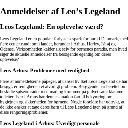
Anmeldelser af Leo’s Legeland
Leos Legeland: En oplevelse værd?
Leos Legeland er en populær forlystelsespark for børn i Danmark, med
flere center rundt om i landet, herunder i Århus, Herlev, Ishøj og
Odense. Virksomheden kalder sig selv for børnenes paradis, men hvad
siger de aktuelle anmeldelser fra besøgende egentlig om deres
oplevelse?
Leos Århus: Problemer med renlighed
Flere af anmeldelserne påpeger, at uanset hvilket Leos Legeland de har
besøgt, er renligheden et alvorligt problem. Besøgende har berettet om
beskidte spiseområder med mad og krummer på gulvet samt klamme
toiletter. Især i Århus har denne situation ført til bekymring om
hygiejnen og sikkerheden for børnene. Nogle forældre har udtrykt, at
de ikke ønsker at tage deres børn til Leos Legeland igen på grund af
disse rengøringsproblemer.
Leos Legeland i Århus: Uvenligt personale