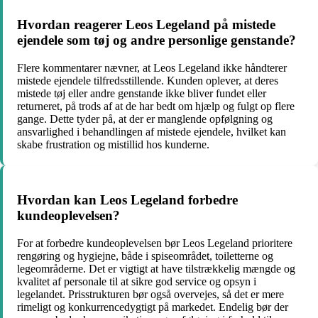
Hvordan reagerer Leos Legeland på mistede
ejendele som tøj og andre personlige genstande?
Flere kommentarer nævner, at Leos Legeland ikke håndterer
mistede ejendele tilfredsstillende. Kunden oplever, at deres
mistede tøj eller andre genstande ikke bliver fundet eller
returneret, på trods af at de har bedt om hjælp og fulgt op flere
gange. Dette tyder på, at der er manglende opfølgning og
ansvarlighed i behandlingen af mistede ejendele, hvilket kan
skabe frustration og mistillid hos kunderne.
Hvordan kan Leos Legeland forbedre
kundeoplevelsen?
For at forbedre kundeoplevelsen bør Leos Legeland prioritere
rengøring og hygiejne, både i spiseområdet, toiletterne og
legeområderne. Det er vigtigt at have tilstrækkelig mængde og
kvalitet af personale til at sikre god service og opsyn i
legelandet. Prisstrukturen bør også overvejes, så det er mere
rimeligt og konkurrencedygtigt på markedet. Endelig bør der