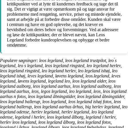
kritikpunkter ved at lytte til kundernes feedback og tage det til
sig. Det er vigtigt at være opmærksom på og tage ansvar for
problemerne med rengøring, service, priser og mistede ejendele,
samt at arbejde på at forbedre disse områder. Kunden skal være
i centrum og have en god oplevelse, og det kræver en
bevidsthed om deres behov og forventninger. Ved at adressere
og løse de kritikpunkter, der er blevet nævnt, kan Leos
Legeland forbedre kundeoplevelsen og opbygge et bedre
omdømme.
Populære søgninger: leos legeland, leos legeland trustpilot, leo ́s
legeland, leo ́s legeland, leos legeland ringsted, leo legeland herlev,
leos legeland ringsted, leo legeland herlev, leo legeland ishøj, leo
legeland ishøj, leves legeland, løvens legeland, leos.legeland, leves
legeland, løvens legeland, legeland leo, leos legeland alder, leos
legeland aalborg, leos legeland aarhus, leos legeland aalborg, leos
legeland aarhus, leos, legos legeland, leo legeland, leos, leos legeland
aarhus n fotos, leos legeland åbningstider, leos legeland åbningstider,
leos legeland ballerup, leos legeland, leos legeland ishøj fotos, leos
legeland ballerup, leos legeland aarhus århus, big herlev legeland, leo
legeland odense, herlev legeland, herlev legeland, leo legeland
odense, legeland i herlev, leos legeland ålborg, legeland i herlev,
herlev leos legeland, leos legeland ålborg, leos legeland fotos,
legeland i århus, legeland ålborg, leos legeland fødselsdag, legeland