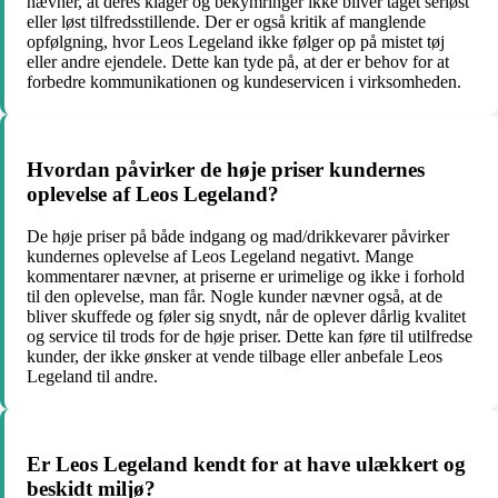
nævner, at deres klager og bekymringer ikke bliver taget seriøst
eller løst tilfredsstillende. Der er også kritik af manglende
opfølgning, hvor Leos Legeland ikke følger op på mistet tøj
eller andre ejendele. Dette kan tyde på, at der er behov for at
forbedre kommunikationen og kundeservicen i virksomheden.
Hvordan påvirker de høje priser kundernes
oplevelse af Leos Legeland?
De høje priser på både indgang og mad/drikkevarer påvirker
kundernes oplevelse af Leos Legeland negativt. Mange
kommentarer nævner, at priserne er urimelige og ikke i forhold
til den oplevelse, man får. Nogle kunder nævner også, at de
bliver skuffede og føler sig snydt, når de oplever dårlig kvalitet
og service til trods for de høje priser. Dette kan føre til utilfredse
kunder, der ikke ønsker at vende tilbage eller anbefale Leos
Legeland til andre.
Er Leos Legeland kendt for at have ulækkert og
beskidt miljø?