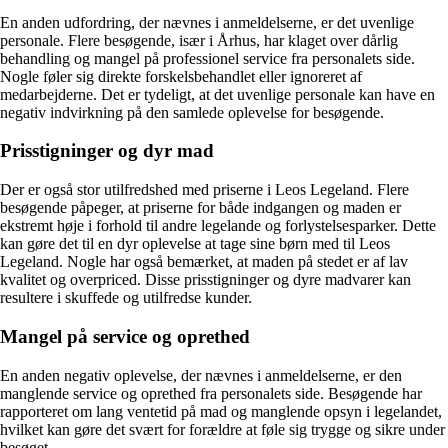
En anden udfordring, der nævnes i anmeldelserne, er det uvenlige
personale. Flere besøgende, især i Århus, har klaget over dårlig
behandling og mangel på professionel service fra personalets side.
Nogle føler sig direkte forskelsbehandlet eller ignoreret af
medarbejderne. Det er tydeligt, at det uvenlige personale kan have en
negativ indvirkning på den samlede oplevelse for besøgende.
Prisstigninger og dyr mad
Der er også stor utilfredshed med priserne i Leos Legeland. Flere
besøgende påpeger, at priserne for både indgangen og maden er
ekstremt høje i forhold til andre legelande og forlystelsesparker. Dette
kan gøre det til en dyr oplevelse at tage sine børn med til Leos
Legeland. Nogle har også bemærket, at maden på stedet er af lav
kvalitet og overpriced. Disse prisstigninger og dyre madvarer kan
resultere i skuffede og utilfredse kunder.
Mangel på service og oprethed
En anden negativ oplevelse, der nævnes i anmeldelserne, er den
manglende service og oprethed fra personalets side. Besøgende har
rapporteret om lang ventetid på mad og manglende opsyn i legelandet,
hvilket kan gøre det svært for forældre at føle sig trygge og sikre under
besøget.