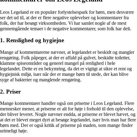
Leos Legeland er en populær forlystelsespark for børn, men desværre
ser det ud til, at der er flere negative oplevelser og kommentarer fra
folk, der har besøgt virksomheden. Vi har samlet nogle af de mest
gennemgående temaer i de negative kommentarer, som folk har delt.
1. Renslighed og hygiejne
Mange af kommentarerne nævner, at legelandet er beskidt og mangler
rengøring. Folk påpeger, at der er affald på gulvet, beskidte toiletter,
klamme spiseområder og generel mangel på renlighed i hele
legelandet. Dette er en bekymring, da det er vigtigt at sikre et rent og
hygiejnisk miljø, især når der er mange børn til stede, der kan blive
syge af bakterier og manglende rengøring.
2. Priser
Mange kommentarer handler også om priserne i Leos Legeland. Flere
mennesker mener, at priserne er alt for høje i forhold til den oplevelse,
der bliver leveret. Nogle nævner endda, at priserne er blevet hævet, og
at det er blevet meget dyrt at besøge legelandet, især hvis man har flere
børn med. Der er også kritik af priserne på maden, som mange finder
urimeligt høje.