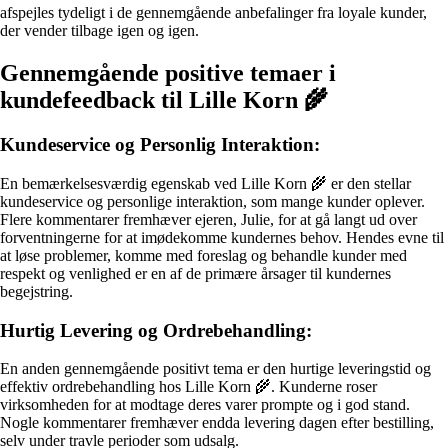
afspejles tydeligt i de gennemgående anbefalinger fra loyale kunder,
der vender tilbage igen og igen.
Gennemgående positive temaer i
kundefeedback til Lille Korn 🌾
Kundeservice og Personlig Interaktion:
En bemærkelsesværdig egenskab ved Lille Korn 🌾 er den stellar
kundeservice og personlige interaktion, som mange kunder oplever.
Flere kommentarer fremhæver ejeren, Julie, for at gå langt ud over
forventningerne for at imødekomme kundernes behov. Hendes evne til
at løse problemer, komme med foreslag og behandle kunder med
respekt og venlighed er en af de primære årsager til kundernes
begejstring.
Hurtig Levering og Ordrebehandling:
En anden gennemgående positivt tema er den hurtige leveringstid og
effektiv ordrebehandling hos Lille Korn 🌾. Kunderne roser
virksomheden for at modtage deres varer prompte og i god stand.
Nogle kommentarer fremhæver endda levering dagen efter bestilling,
selv under travle perioder som udsalg.