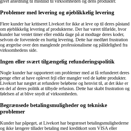
givet anledning til mistillid til virksomheden og dens produkter.
Problemer med levering og øjeblikkelig levering
Flere kunder har kritiseret Livekort for ikke at leve op til deres påstand
om øjeblikkelig levering af produkterne. Der har været tilfælde, hvor
kunder har ventet timer eller endda dage på at modtage deres koder,
selvom de forventede en hurtig levering. Dette har medført frustration
og ærgrelse over den manglende professionalisme og pålidelighed fra
virksomhedens side.
Ingen eller svært tilgængelig refunderingspolitik
Nogle kunder har rapporteret om problemer med at få refunderet deres
penge efter at have oplevet fejl eller mangler ved de købte produkter.
Livekort har nægtet at refundere beløbene og henvist til, at det ikke er
en del af deres politik at tilbyde refusion. Dette har skabt frustration og
følelsen af at blive snydt af virksomheden.
Begrænsede betalingsmuligheder og tekniske
problemer
Kunder har påpeget, at Livekort har begrænset betalingsmulighederne
og ikke længere tillader betaling med kreditkort som VISA eller