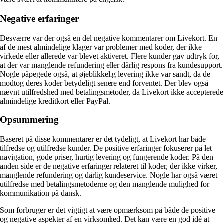
Negative erfaringer
Desværre var der også en del negative kommentarer om Livekort. En
af de mest almindelige klager var problemer med koder, der ikke
virkede eller allerede var blevet aktiveret. Flere kunder gav udtryk for,
at der var manglende refundering eller dårlig respons fra kundesupport.
Nogle påpegede også, at øjeblikkelig levering ikke var sandt, da de
modtog deres koder betydeligt senere end forventet. Der blev også
nævnt utilfredshed med betalingsmetoder, da Livekort ikke accepterede
almindelige kreditkort eller PayPal.
Opsummering
Baseret på disse kommentarer er det tydeligt, at Livekort har både
tilfredse og utilfredse kunder. De positive erfaringer fokuserer på let
navigation, gode priser, hurtig levering og fungerende koder. På den
anden side er de negative erfaringer relateret til koder, der ikke virker,
manglende refundering og dårlig kundeservice. Nogle har også været
utilfredse med betalingsmetoderne og den manglende mulighed for
kommunikation på dansk.
Som forbruger er det vigtigt at være opmærksom på både de positive
og negative aspekter af en virksomhed. Det kan være en god idé at