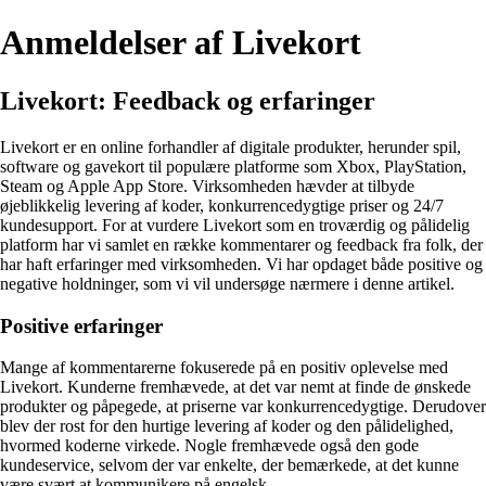
Anmeldelser af Livekort
Livekort: Feedback og erfaringer
Livekort er en online forhandler af digitale produkter, herunder spil,
software og gavekort til populære platforme som Xbox, PlayStation,
Steam og Apple App Store. Virksomheden hævder at tilbyde
øjeblikkelig levering af koder, konkurrencedygtige priser og 24/7
kundesupport. For at vurdere Livekort som en troværdig og pålidelig
platform har vi samlet en række kommentarer og feedback fra folk, der
har haft erfaringer med virksomheden. Vi har opdaget både positive og
negative holdninger, som vi vil undersøge nærmere i denne artikel.
Positive erfaringer
Mange af kommentarerne fokuserede på en positiv oplevelse med
Livekort. Kunderne fremhævede, at det var nemt at finde de ønskede
produkter og påpegede, at priserne var konkurrencedygtige. Derudover
blev der rost for den hurtige levering af koder og den pålidelighed,
hvormed koderne virkede. Nogle fremhævede også den gode
kundeservice, selvom der var enkelte, der bemærkede, at det kunne
være svært at kommunikere på engelsk.