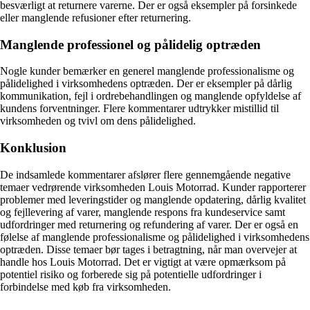
besværligt at returnere varerne. Der er også eksempler på forsinkede
eller manglende refusioner efter returnering.
Manglende professionel og pålidelig optræden
Nogle kunder bemærker en generel manglende professionalisme og
pålidelighed i virksomhedens optræden. Der er eksempler på dårlig
kommunikation, fejl i ordrebehandlingen og manglende opfyldelse af
kundens forventninger. Flere kommentarer udtrykker mistillid til
virksomheden og tvivl om dens pålidelighed.
Konklusion
De indsamlede kommentarer afslører flere gennemgående negative
temaer vedrørende virksomheden Louis Motorrad. Kunder rapporterer
problemer med leveringstider og manglende opdatering, dårlig kvalitet
og fejllevering af varer, manglende respons fra kundeservice samt
udfordringer med returnering og refundering af varer. Der er også en
følelse af manglende professionalisme og pålidelighed i virksomhedens
optræden. Disse temaer bør tages i betragtning, når man overvejer at
handle hos Louis Motorrad. Det er vigtigt at være opmærksom på
potentiel risiko og forberede sig på potentielle udfordringer i
forbindelse med køb fra virksomheden.