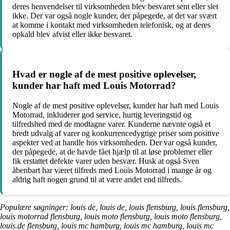
deres henvendelser til virksomheden blev besvaret sent eller slet
ikke. Der var også nogle kunder, der påpegede, at det var svært
at komme i kontakt med virksomheden telefonisk, og at deres
opkald blev afvist eller ikke besvaret.
Hvad er nogle af de mest positive oplevelser,
kunder har haft med Louis Motorrad?
Nogle af de mest positive oplevelser, kunder har haft med Louis
Motorrad, inkluderer god service, hurtig leveringstid og
tilfredshed med de modtagne varer. Kunderne nævnte også et
bredt udvalg af varer og konkurrencedygtige priser som positive
aspekter ved at handle hos virksomheden. Der var også kunder,
der påpegede, at de havde fået hjælp til at løse problemer eller
fik erstattet defekte varer uden besvær. Husk at også Sven
åbenbart har været tilfreds med Louis Motorrad i mange år og
aldrig haft nogen grund til at være andet end tilfreds.
Populære søgninger: louis de, louis de, louis flensburg, louis flensburg,
louis motorrad flensburg, louis moto flensburg, louis moto flensburg,
louis.de flensburg, louis mc hamburg, louis mc hamburg, louis mc