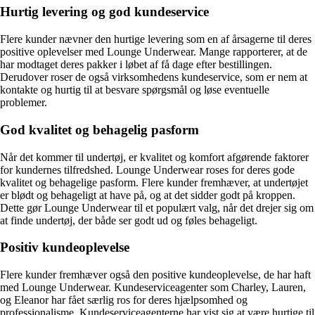
Hurtig levering og god kundeservice
Flere kunder nævner den hurtige levering som en af årsagerne til deres
positive oplevelser med Lounge Underwear. Mange rapporterer, at de
har modtaget deres pakker i løbet af få dage efter bestillingen.
Derudover roser de også virksomhedens kundeservice, som er nem at
kontakte og hurtig til at besvare spørgsmål og løse eventuelle
problemer.
God kvalitet og behagelig pasform
Når det kommer til undertøj, er kvalitet og komfort afgørende faktorer
for kundernes tilfredshed. Lounge Underwear roses for deres gode
kvalitet og behagelige pasform. Flere kunder fremhæver, at undertøjet
er blødt og behageligt at have på, og at det sidder godt på kroppen.
Dette gør Lounge Underwear til et populært valg, når det drejer sig om
at finde undertøj, der både ser godt ud og føles behageligt.
Positiv kundeoplevelse
Flere kunder fremhæver også den positive kundeoplevelse, de har haft
med Lounge Underwear. Kundeserviceagenter som Charley, Lauren,
og Eleanor har fået særlig ros for deres hjælpsomhed og
professionalisme. Kundeserviceagenterne har vist sig at være hurtige til