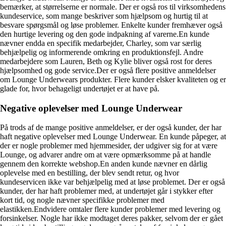
bemærker, at størrelserne er normale. Der er også ros til virksomhedens
kundeservice, som mange beskriver som hjælpsom og hurtig til at
besvare spørgsmål og løse problemer. Enkelte kunder fremhæver også
den hurtige levering og den gode indpakning af varerne.En kunde
nævner endda en specifik medarbejder, Charley, som var særlig
behjælpelig og informerende omkring en produktionsfejl. Andre
medarbejdere som Lauren, Beth og Kylie bliver også rost for deres
hjælpsomhed og gode service.Der er også flere positive anmeldelser
om Lounge Underwears produkter. Flere kunder elsker kvaliteten og er
glade for, hvor behageligt undertøjet er at have på.
Negative oplevelser med Lounge Underwear
På trods af de mange positive anmeldelser, er der også kunder, der har
haft negative oplevelser med Lounge Underwear. En kunde påpeger, at
der er nogle problemer med hjemmesider, der udgiver sig for at være
Lounge, og advarer andre om at være opmærksomme på at handle
gennem den korrekte webshop.En anden kunde nævner en dårlig
oplevelse med en bestilling, der blev sendt retur, og hvor
kundeservicen ikke var behjælpelig med at løse problemet. Der er også
kunder, der har haft problemer med, at undertøjet går i stykker efter
kort tid, og nogle nævner specifikke problemer med
elastikken.Endvidere omtaler flere kunder problemer med levering og
forsinkelser. Nogle har ikke modtaget deres pakker, selvom der er gået