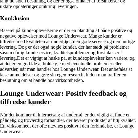
lang tid siden bestilling, og der er også omtaler af forsinkelser og
uklare opdateringer omkring leveringen.
Konklusion
Baseret på kundeoplevelserne er der en blanding af både positive og
negative oplevelser med Lounge Underwear. Mange kunder er
tilfredse med kvaliteten af undertøjet, den gode service og den hurtige
levering. Dog er der også nogle kunder, der har stødt på problemer
såsom dårlig kundeservice, kvalitetsproblemer og forsinkelser i
levering.Det er vigtigt at huske på, at kundeoplevelser kan variere, og
at det er en god idé at holde øje med eventuelle problemer eller
advarsler, når man handler hos Lounge Underwear. Det anbefales at
læse anmeldelser og gøre sin egen research, inden man træffer en
beslutning om at handle hos virksomheden.
Lounge Underwear: Positiv feedback og
tilfredse kunder
Når det kommer til internetsalg af undertøj, er det vigtigt at finde en
pålidelig og troværdig forhandler, der leverer produkter af høj kvalitet.
En virksomhed, der ofte nævnes positivt i den forbindelse, er Lounge
Underwear.