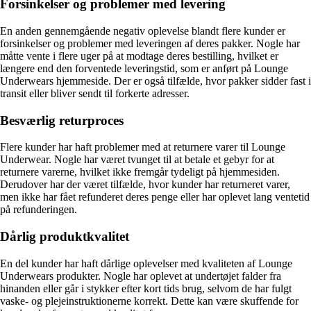
Forsinkelser og problemer med levering
En anden gennemgående negativ oplevelse blandt flere kunder er
forsinkelser og problemer med leveringen af deres pakker. Nogle har
måtte vente i flere uger på at modtage deres bestilling, hvilket er
længere end den forventede leveringstid, som er anført på Lounge
Underwears hjemmeside. Der er også tilfælde, hvor pakker sidder fast i
transit eller bliver sendt til forkerte adresser.
Besværlig returproces
Flere kunder har haft problemer med at returnere varer til Lounge
Underwear. Nogle har været tvunget til at betale et gebyr for at
returnere varerne, hvilket ikke fremgår tydeligt på hjemmesiden.
Derudover har der været tilfælde, hvor kunder har returneret varer,
men ikke har fået refunderet deres penge eller har oplevet lang ventetid
på refunderingen.
Dårlig produktkvalitet
En del kunder har haft dårlige oplevelser med kvaliteten af Lounge
Underwears produkter. Nogle har oplevet at undertøjet falder fra
hinanden eller går i stykker efter kort tids brug, selvom de har fulgt
vaske- og plejeinstruktionerne korrekt. Dette kan være skuffende for