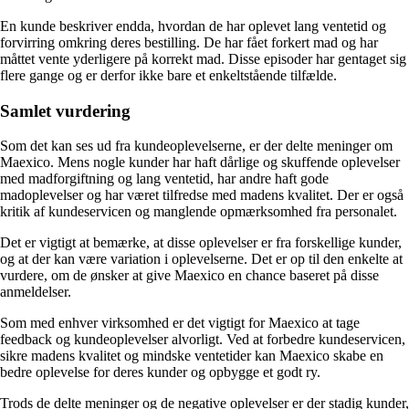
En kunde beskriver endda, hvordan de har oplevet lang ventetid og
forvirring omkring deres bestilling. De har fået forkert mad og har
måttet vente yderligere på korrekt mad. Disse episoder har gentaget sig
flere gange og er derfor ikke bare et enkeltstående tilfælde.
Samlet vurdering
Som det kan ses ud fra kundeoplevelserne, er der delte meninger om
Maexico. Mens nogle kunder har haft dårlige og skuffende oplevelser
med madforgiftning og lang ventetid, har andre haft gode
madoplevelser og har været tilfredse med madens kvalitet. Der er også
kritik af kundeservicen og manglende opmærksomhed fra personalet.
Det er vigtigt at bemærke, at disse oplevelser er fra forskellige kunder,
og at der kan være variation i oplevelserne. Det er op til den enkelte at
vurdere, om de ønsker at give Maexico en chance baseret på disse
anmeldelser.
Som med enhver virksomhed er det vigtigt for Maexico at tage
feedback og kundeoplevelser alvorligt. Ved at forbedre kundeservicen,
sikre madens kvalitet og mindske ventetider kan Maexico skabe en
bedre oplevelse for deres kunder og opbygge et godt ry.
Trods de delte meninger og de negative oplevelser er der stadig kunder,