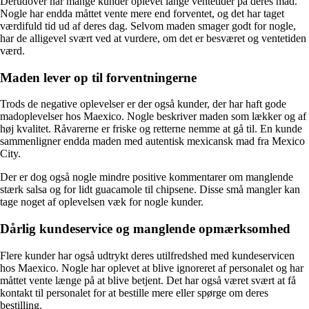
Derudover har mange kunder oplevet lange ventetider på deres mad.
Nogle har endda måttet vente mere end forventet, og det har taget
værdifuld tid ud af deres dag. Selvom maden smager godt for nogle,
har de alligevel svært ved at vurdere, om det er besværet og ventetiden
værd.
Maden lever op til forventningerne
Trods de negative oplevelser er der også kunder, der har haft gode
madoplevelser hos Maexico. Nogle beskriver maden som lækker og af
høj kvalitet. Råvarerne er friske og retterne nemme at gå til. En kunde
sammenligner endda maden med autentisk mexicansk mad fra Mexico
City.
Der er dog også nogle mindre positive kommentarer om manglende
stærk salsa og for lidt guacamole til chipsene. Disse små mangler kan
tage noget af oplevelsen væk for nogle kunder.
Dårlig kundeservice og manglende opmærksomhed
Flere kunder har også udtrykt deres utilfredshed med kundeservicen
hos Maexico. Nogle har oplevet at blive ignoreret af personalet og har
måttet vente længe på at blive betjent. Det har også været svært at få
kontakt til personalet for at bestille mere eller spørge om deres
bestilling.