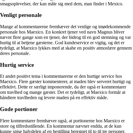
smagsoplevelser, der kan måle sig med dem, man finder i Mexico.
Venligt personale
Mange af kommentarerne fremhæver det venlige og imødekommende
personale hos Maexico. En konkret tjener ved navn Magnus bliver
nævnt flere gange som en tjener, der bidrog til en god stemning og var
hurtig til at betjene gæsterne. God kundeservice er vigtig, og det er
tydeligt, at Maexico lykkes med at skabe en positiv atmosfære gennem
deres personale.
Hurtig service
Et andet positivt tema i kommentarerne er den hurtige service hos
Maexico. Flere gæster kommenterer, at maden blev serveret hurtigt og
effektivt. Dette er særligt imponerende, da der også er kommentarer
om travlhed og mange gæster. Det er tydeligt, at Maexico formår at
håndtere travlheden og levere maden på en effektiv måde.
Gode portioner
Flere kommentarer fremhæver også, at portionerne hos Maexico er
store og tilfredsstillende. En kommentar nævner endda, at de kun
kunne spise halvdelen af en bestilling beregnet til to til tre personer.