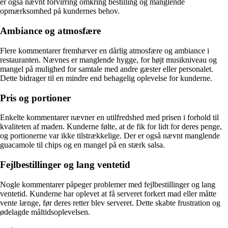
er også nævnt forvirring omkring bestilling og manglende
opmærksomhed på kundernes behov.
Ambiance og atmosfære
Flere kommentarer fremhæver en dårlig atmosfære og ambiance i
restauranten. Nævnes er manglende hygge, for højt musikniveau og
mangel på mulighed for samtale med andre gæster eller personalet.
Dette bidrager til en mindre end behagelig oplevelse for kunderne.
Pris og portioner
Enkelte kommentarer nævner en utilfredshed med prisen i forhold til
kvaliteten af maden. Kunderne følte, at de fik for lidt for deres penge,
og portionerne var ikke tilstrækkelige. Der er også nævnt manglende
guacamole til chips og en mangel på en stærk salsa.
Fejlbestillinger og lang ventetid
Nogle kommentarer påpeger problemer med fejlbestillinger og lang
ventetid. Kunderne har oplevet at få serveret forkert mad eller måtte
vente længe, før deres retter blev serveret. Dette skabte frustration og
ødelagde måltidsoplevelsen.