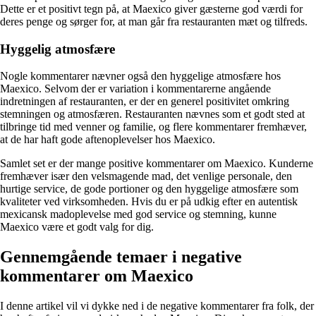
Dette er et positivt tegn på, at Maexico giver gæsterne god værdi for
deres penge og sørger for, at man går fra restauranten mæt og tilfreds.
Hyggelig atmosfære
Nogle kommentarer nævner også den hyggelige atmosfære hos
Maexico. Selvom der er variation i kommentarerne angående
indretningen af restauranten, er der en generel positivitet omkring
stemningen og atmosfæren. Restauranten nævnes som et godt sted at
tilbringe tid med venner og familie, og flere kommentarer fremhæver,
at de har haft gode aftenoplevelser hos Maexico.
Samlet set er der mange positive kommentarer om Maexico. Kunderne
fremhæver især den velsmagende mad, det venlige personale, den
hurtige service, de gode portioner og den hyggelige atmosfære som
kvaliteter ved virksomheden. Hvis du er på udkig efter en autentisk
mexicansk madoplevelse med god service og stemning, kunne
Maexico være et godt valg for dig.
Gennemgående temaer i negative
kommentarer om Maexico
I denne artikel vil vi dykke ned i de negative kommentarer fra folk, der