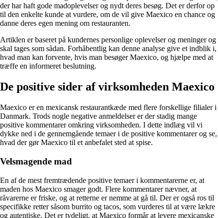
der har haft gode madoplevelser og nydt deres besøg. Det er derfor op
til den enkelte kunde at vurdere, om de vil give Maexico en chance og
danne deres egen mening om restauranten.
Artiklen er baseret på kundernes personlige oplevelser og meninger og
skal tages som sådan. Forhåbentlig kan denne analyse give et indblik i,
hvad man kan forvente, hvis man besøger Maexico, og hjælpe med at
træffe en informeret beslutning.
De positive sider af virksomheden Maexico
Maexico er en mexicansk restaurantkæde med flere forskellige filialer i
Danmark. Trods nogle negative anmeldelser er der stadig mange
positive kommentarer omkring virksomheden. I dette indlæg vil vi
dykke ned i de gennemgående temaer i de positive kommentarer og se,
hvad der gør Maexico til et anbefalet sted at spise.
Velsmagende mad
En af de mest fremtrædende positive temaer i kommentarerne er, at
maden hos Maexico smager godt. Flere kommentarer nævner, at
råvarerne er friske, og at retterne er nemme at gå til. Der er også ros til
specifikke retter såsom burrito og tacos, som vurderes til at være lækre
og autentiske. Det er tydeligt, at Maexico formår at levere mexicanske