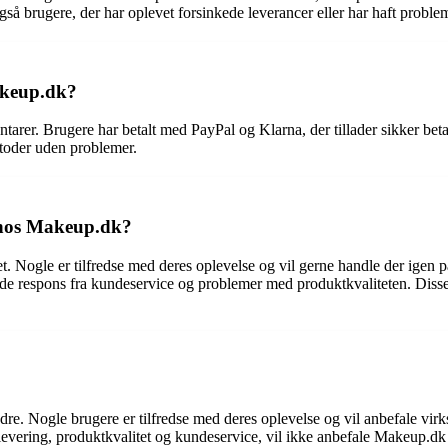
gså brugere, der har oplevet forsinkede leverancer eller har haft proble
akeup.dk?
arer. Brugere har betalt med PayPal og Klarna, der tillader sikker beta
etoder uden problemer.
e hos Makeup.dk?
. Nogle er tilfredse med deres oplevelse og vil gerne handle der igen p
de respons fra kundeservice og problemer med produktkvaliteten. Disse
ndre. Nogle brugere er tilfredse med deres oplevelse og vil anbefale vir
 levering, produktkvalitet og kundeservice, vil ikke anbefale Makeup.dk