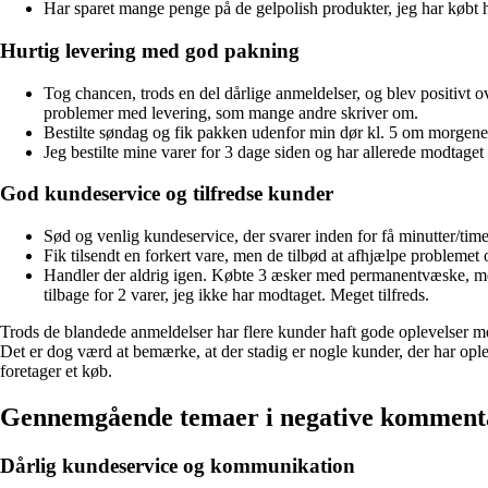
Har sparet mange penge på de gelpolish produkter, jeg har køb
Hurtig levering med god pakning
Tog chancen, trods en del dårlige anmeldelser, og blev positivt 
problemer med levering, som mange andre skriver om.
Bestilte søndag og fik pakken udenfor min dør kl. 5 om morgenen.
Jeg bestilte mine varer for 3 dage siden og har allerede modtaget 
God kundeservice og tilfredse kunder
Sød og venlig kundeservice, der svarer inden for få minutter/tim
Fik tilsendt en forkert vare, men de tilbød at afhjælpe problemet
Handler der aldrig igen. Købte 3 æsker med permanentvæske, me
tilbage for 2 varer, jeg ikke har modtaget. Meget tilfreds.
Trods de blandede anmeldelser har flere kunder haft gode oplevelser me
Det er dog værd at bemærke, at der stadig er nogle kunder, der har opl
foretager et køb.
Gennemgående temaer i negative kommen
Dårlig kundeservice og kommunikation