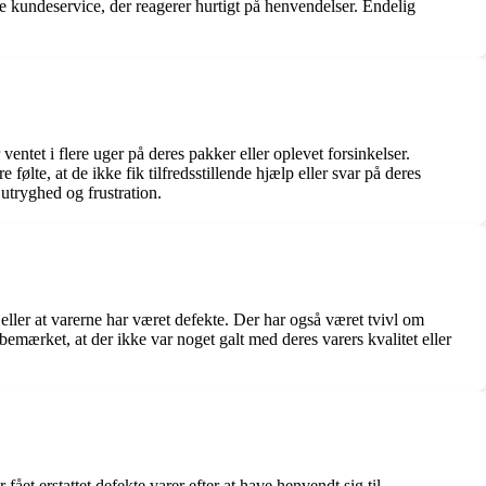
kundeservice, der reagerer hurtigt på henvendelser. Endelig
tet i flere uger på deres pakker eller oplevet forsinkelser.
ølte, at de ikke fik tilfredsstillende hjælp eller svar på deres
utryghed og frustration.
ler at varerne har været defekte. Der har også været tvivl om
emærket, at der ikke var noget galt med deres varers kvalitet eller
et erstattet defekte varer efter at have henvendt sig til