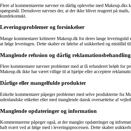
Flere af kommentarerne nævner en dårlig oplevelse med Makeup.dks kun
spørgsmål. Derudover nævnes der, at der ikke bliver reageret på mails,
kundekontakt.
Leveringsproblemer og forsinkelser
Mange kommentarer kritiserer Makeup.dk for deres lange leveringstid el
at følge leveringen. Dette skaber en følelse af usikkerhed og mistillid
Manglende refusion og dårlig reklamationsbehandling
Flere kommentarer nævner problemer med at få refunderet beløb for pro
Makeup.dk ikke har været villige til at hjælpe eller acceptere reklamati
Dårlige eller mangelfulde produkter
Enkelte kommentarer påpeger problemer med selve produkterne fra Ma
udenlandske etiketter eller med manglende dansk oversættelse af vejledn
Manglende opdateringer og information
Kommentarerne påpeger også, at der mangler opdateringer og information
haft svært ved at følge med i leveringsprocessen. Dette skaber usikk