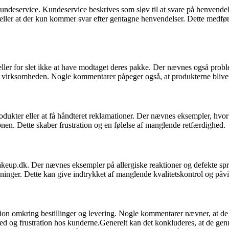
deservice. Kundeservice beskrives som sløv til at svare på henvendel
 eller at der kun kommer svar efter gentagne henvendelser. Dette medfø
ler for slet ikke at have modtaget deres pakke. Der nævnes også proble
 til virksomheden. Nogle kommentarer påpeger også, at produkterne bliver
dukter eller at få håndteret reklamationer. Der nævnes eksempler, hvo
onen. Dette skaber frustration og en følelse af manglende retfærdighed.
keup.dk. Der nævnes eksempler på allergiske reaktioner og defekte s
inger. Dette kan give indtrykket af manglende kvalitetskontrol og påvir
 omkring bestillinger og levering. Nogle kommentarer nævner, at de ikk
erhed og frustration hos kunderne.Generelt kan det konkluderes, at de