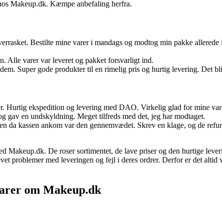
t hos Makeup.dk. Kæmpe anbefaling herfra.
overrasket. Bestilte mine varer i mandags og modtog min pakke allerede 
 Alle varer var leveret og pakket forsvarligt ind.
dem. Super gode produkter til en rimelig pris og hurtig levering. Det bli
er. Hurtig ekspedition og levering med DAO. Virkelig glad for mine vare
 og gav en undskyldning. Meget tilfreds med det, jeg har modtaget.
n da kassen ankom var den gennemvædet. Skrev en klage, og de refunde
d Makeup.dk. De roser sortimentet, de lave priser og den hurtige lever
evet problemer med leveringen og fejl i deres ordrer. Derfor er det alt
tarer om Makeup.dk