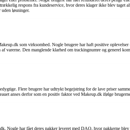
ækkelig respons fra kundeservice, hvor deres klager ikke blev taget alv
r uden løsninger.
Makeup.dk som virksomhed. Nogle brugere har haft positive oplevelser og
en af varerne. Den manglende klarhed om trackingnumre og generel kom
dygtige. Flere brugere har udtrykt begejstring for de lave priser sam
eauet anses derfor som en positiv faktor ved Makeup.dk ifølge brugerne
dk. Nogle har fået deres pakker leveret med DAO, hvor pakkerne blev a