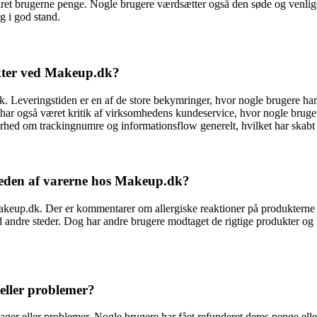
et brugerne penge. Nogle brugere værdsætter også den søde og venlige 
g i god stand.
nkter ved Makeup.dk?
everingstiden er en af de store bekymringer, hvor nogle brugere har ven
har også været kritik af virksomhedens kundeservice, hvor nogle brugere f
hed om trackingnumre og informationsflow generelt, hvilket har skabt 
heden af varerne hos Makeup.dk?
eup.dk. Der er kommentarer om allergiske reaktioner på produkterne el
 andre steder. Dog har andre brugere modtaget de rigtige produkter og b
eller problemer?
r eller problemer. Nogle brugere har fået refunderet deres penge eller få