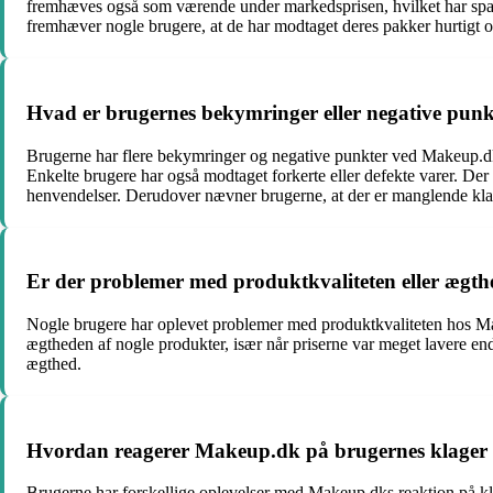
fremhæves også som værende under markedsprisen, hvilket har spar
fremhæver nogle brugere, at de har modtaget deres pakker hurtigt o
Hvad er brugernes bekymringer eller negative pu
Brugerne har flere bekymringer og negative punkter ved Makeup.dk. L
Enkelte brugere har også modtaget forkerte eller defekte varer. Der 
henvendelser. Derudover nævner brugerne, at der er manglende klar
Er der problemer med produktkvaliteten eller ægt
Nogle brugere har oplevet problemer med produktkvaliteten hos Mak
ægtheden af nogle produkter, især når priserne var meget lavere end
ægthed.
Hvordan reagerer Makeup.dk på brugernes klager 
Brugerne har forskellige oplevelser med Makeup.dks reaktion på klage