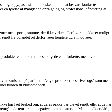
ser og copy/paste standardbeskeder uden at besvare konkrete
rer en følelse af manglende opfølgning og professionel håndtering af
mer med sporingsnumre, der ikke virker, eller hvor det ikke er muligt
 sendt fra udlandet og derfor tager længere tid at modtage.
r produkter er ankommet beskadigede eller forkerte, men hvor
praymekanismer på parfumer. Nogle produkter beskrives også som med
ker tilliden til virksomheden.
e har fået besked om, at deres pakke var blevet sendt, eller at de har
 gennemgående temaer i de negative kommentarer om Makeup.dk er dårlig