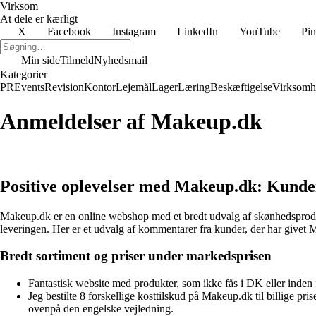
Virksom
At dele er kærligt
X
Facebook
Instagram
LinkedIn
YouTube
Pin
Min side
Tilmeld
Nyhedsmail
Kategorier
PR
Events
Revision
Kontor
Lejemål
Lager
Læring
Beskæftigelse
Virksomh
Anmeldelser af Makeup.dk
Positive oplevelser med Makeup.dk: Kunder 
Makeup.dk er en online webshop med et bredt udvalg af skønhedsproduk
leveringen. Her er et udvalg af kommentarer fra kunder, der har givet 
Bredt sortiment og priser under markedsprisen
Fantastisk website med produkter, som ikke fås i DK eller inden f
Jeg bestilte 8 forskellige kosttilskud på Makeup.dk til billige p
ovenpå den engelske vejledning.