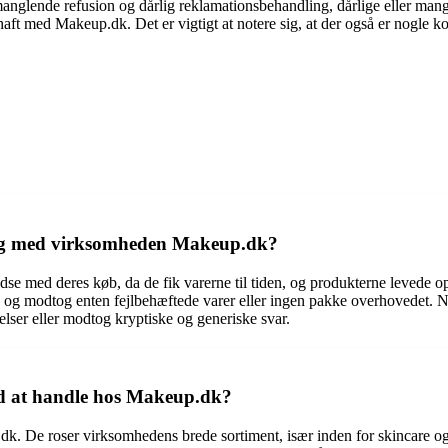
anglende refusion og dårlig reklamationsbehandling, dårlige eller man
aft med Makeup.dk. Det er vigtigt at notere sig, at der også er nogle 
ring med virksomheden Makeup.dk?
dse med deres køb, da de fik varerne til tiden, og produkterne levede o
n og modtog enten fejlbehæftede varer eller ingen pakke overhovedet. 
lser eller modtog kryptiske og generiske svar.
ed at handle hos Makeup.dk?
k. De roser virksomhedens brede sortiment, især inden for skincare og 