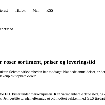
terest
TikTok
Mail
RSS
eder
Mad
roser sortiment, priser og leveringstid
ter. Selvom virksomheden har modtaget blandede anmeldelser, er der f
Makeup.dk topkarakterer:
or EU. Priser under markedsprisen. Kan varmt anbefale dette sted, og det
riser. Jeg bestilte torsdag eftermiddag og modtog pakken med GLS tirsdag