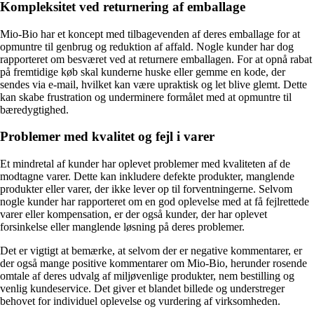
Kompleksitet ved returnering af emballage
Mio-Bio har et koncept med tilbagevenden af deres emballage for at
opmuntre til genbrug og reduktion af affald. Nogle kunder har dog
rapporteret om besværet ved at returnere emballagen. For at opnå rabat
på fremtidige køb skal kunderne huske eller gemme en kode, der
sendes via e-mail, hvilket kan være upraktisk og let blive glemt. Dette
kan skabe frustration og underminere formålet med at opmuntre til
bæredygtighed.
Problemer med kvalitet og fejl i varer
Et mindretal af kunder har oplevet problemer med kvaliteten af de
modtagne varer. Dette kan inkludere defekte produkter, manglende
produkter eller varer, der ikke lever op til forventningerne. Selvom
nogle kunder har rapporteret om en god oplevelse med at få fejlrettede
varer eller kompensation, er der også kunder, der har oplevet
forsinkelse eller manglende løsning på deres problemer.
Det er vigtigt at bemærke, at selvom der er negative kommentarer, er
der også mange positive kommentarer om Mio-Bio, herunder rosende
omtale af deres udvalg af miljøvenlige produkter, nem bestilling og
venlig kundeservice. Det giver et blandet billede og understreger
behovet for individuel oplevelse og vurdering af virksomheden.