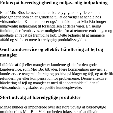
Fokus på bæredygtighed og miljøvenlig indpakning
En af Mio-Bios kerneværdier er bæredygtighed, og flere kunder
påpeger dette som en af grundene til, at de vælger at handle hos
virksomheden. Kunderne roser også det faktum, at Mio-Bio bruger
miljøvenlig indpakning til forsendelsen af deres varer. En særlig
funktion, der fremhæves, er muligheden for at returnere emballagen og
modtage en rabat på fremtidige køb. Dette bidrager til at minimere
affald og skabe et mere bæredygtigt produktlivscyklus.
God kundeservice og effektiv håndtering af fejl og
mangler
I tilfælde af fejl eller mangler er kunderne glade for den gode
kundeservice, som Mio-Bio tilbyder. Flere kommentarer nævner, at
kundeservice reagerede hurtigt og positivt på klager og fejl, og at de fik
refunderinger eller kompensation for problemerne. Denne effektive
håndtering af fejl og mangler er med til at opretholde tilliden til
virksomheden og skaber en positiv kundeoplevelse.
Stort udvalg af bæredygtige produkter
Mange kunder er imponerede over det store udvalg af bæredygtige
produkter hos Mio-Bio. Virksomheden fokuserer på at tilbyde