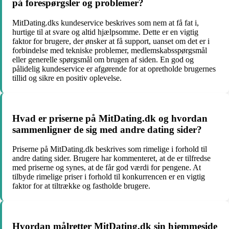
på forespørgsler og problemer?
MitDating.dks kundeservice beskrives som nem at få fat i,
hurtige til at svare og altid hjælpsomme. Dette er en vigtig
faktor for brugere, der ønsker at få support, uanset om det er i
forbindelse med tekniske problemer, medlemskabsspørgsmål
eller generelle spørgsmål om brugen af siden. En god og
pålidelig kundeservice er afgørende for at opretholde brugernes
tillid og sikre en positiv oplevelse.
Hvad er priserne på MitDating.dk og hvordan
sammenligner de sig med andre dating sider?
Priserne på MitDating.dk beskrives som rimelige i forhold til
andre dating sider. Brugere har kommenteret, at de er tilfredse
med priserne og synes, at de får god værdi for pengene. At
tilbyde rimelige priser i forhold til konkurrencen er en vigtig
faktor for at tiltrække og fastholde brugere.
Hvordan målretter MitDating.dk sin hjemmeside