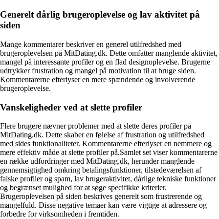
Generelt dårlig brugeroplevelse og lav aktivitet på
siden
Mange kommentarer beskriver en generel utilfredshed med
brugeroplevelsen på MitDating.dk. Dette omfatter manglende aktivitet,
mangel på interessante profiler og en flad designoplevelse. Brugerne
udtrykker frustration og mangel på motivation til at bruge siden.
Kommentarerne efterlyser en mere spændende og involverende
brugeroplevelse.
Vanskeligheder ved at slette profiler
Flere brugere nævner problemer med at slette deres profiler på
MitDating.dk. Dette skaber en følelse af frustration og utilfredshed
med sides funktionaliteter. Kommentarerne efterlyser en nemmere og
mere effektiv måde at slette profiler på.Samlet set viser kommentarerne
en række udfordringer med MitDating.dk, herunder manglende
gennemsigtighed omkring betalingsfunktioner, tilstedeværelsen af
falske profiler og spam, lav brugeraktivitet, dårlige tekniske funktioner
og begrænset mulighed for at søge specifikke kriterier.
Brugeroplevelsen på siden beskrives generelt som frustrerende og
mangelfuld. Disse negative temaer kan være vigtige at adressere og
forbedre for virksomheden i fremtiden.