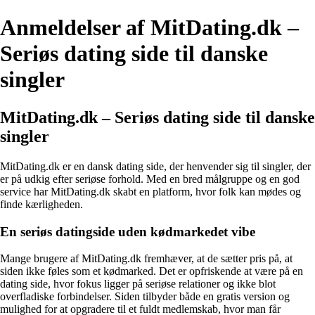
Anmeldelser af MitDating.dk –
Seriøs dating side til danske
singler
MitDating.dk – Seriøs dating side til danske
singler
MitDating.dk er en dansk dating side, der henvender sig til singler, der
er på udkig efter seriøse forhold. Med en bred målgruppe og en god
service har MitDating.dk skabt en platform, hvor folk kan mødes og
finde kærligheden.
En seriøs datingside uden kødmarkedet vibe
Mange brugere af MitDating.dk fremhæver, at de sætter pris på, at
siden ikke føles som et kødmarked. Det er opfriskende at være på en
dating side, hvor fokus ligger på seriøse relationer og ikke blot
overfladiske forbindelser. Siden tilbyder både en gratis version og
mulighed for at opgradere til et fuldt medlemskab, hvor man får