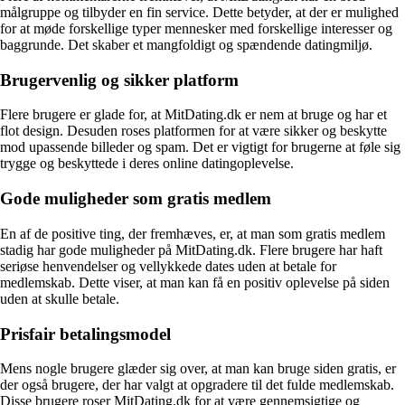
målgruppe og tilbyder en fin service. Dette betyder, at der er mulighed
for at møde forskellige typer mennesker med forskellige interesser og
baggrunde. Det skaber et mangfoldigt og spændende datingmiljø.
Brugervenlig og sikker platform
Flere brugere er glade for, at MitDating.dk er nem at bruge og har et
flot design. Desuden roses platformen for at være sikker og beskytte
mod upassende billeder og spam. Det er vigtigt for brugerne at føle sig
trygge og beskyttede i deres online datingoplevelse.
Gode muligheder som gratis medlem
En af de positive ting, der fremhæves, er, at man som gratis medlem
stadig har gode muligheder på MitDating.dk. Flere brugere har haft
seriøse henvendelser og vellykkede dates uden at betale for
medlemskab. Dette viser, at man kan få en positiv oplevelse på siden
uden at skulle betale.
Prisfair betalingsmodel
Mens nogle brugere glæder sig over, at man kan bruge siden gratis, er
der også brugere, der har valgt at opgradere til det fulde medlemskab.
Disse brugere roser MitDating.dk for at være gennemsigtige og