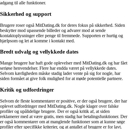
adgang til alle funktioner.
Sikkerhed og support
Brugere roser også MitDating.dk for deres fokus på sikkerhed. Siden
beskytter mod upassende billeder og advarer mod at sende
kontaktoplysninger eller penge til fremmede. Supporten er hurtig og
hjælpsom og let at komme i kontakt med.
Bredt udvalg og vellykkede dates
Mange brugere har haft gode oplevelser med MitDating.dk og har fået
seriøse henvendelser. Flere har endda været på vellykkede dates.
Selvom kærligheden måske stadig lader vente på sig for nogle, har
siden formået at give folk mulighed for at møde potentielle partnere.
Kritik og udfordringer
Selvom de fleste kommentarer er positive, er der også brugere, der har
oplevet udfordringer med MitDating.dk. Nogle klager over falske
profiler og upålidelige brugere. Der er også kritik af, at siden
reklamerer med at være gratis, men stadig har betalingsfunktioner. Der
er også kommentarer om at manglende funktioner som at kunne søge
profiler efter specifikke kriterier, og at antallet af brugere er for lavt.