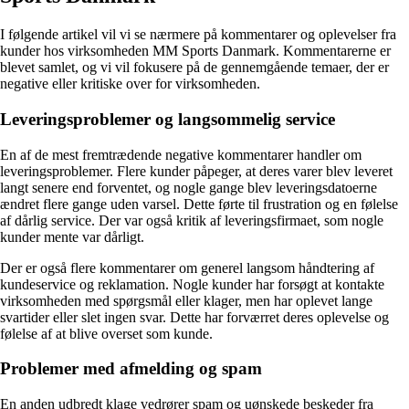
I følgende artikel vil vi se nærmere på kommentarer og oplevelser fra
kunder hos virksomheden MM Sports Danmark. Kommentarerne er
blevet samlet, og vi vil fokusere på de gennemgående temaer, der er
negative eller kritiske over for virksomheden.
Leveringsproblemer og langsommelig service
En af de mest fremtrædende negative kommentarer handler om
leveringsproblemer. Flere kunder påpeger, at deres varer blev leveret
langt senere end forventet, og nogle gange blev leveringsdatoerne
ændret flere gange uden varsel. Dette førte til frustration og en følelse
af dårlig service. Der var også kritik af leveringsfirmaet, som nogle
kunder mente var dårligt.
Der er også flere kommentarer om generel langsom håndtering af
kundeservice og reklamation. Nogle kunder har forsøgt at kontakte
virksomheden med spørgsmål eller klager, men har oplevet lange
svartider eller slet ingen svar. Dette har forværret deres oplevelse og
følelse af at blive overset som kunde.
Problemer med afmelding og spam
En anden udbredt klage vedrører spam og uønskede beskeder fra