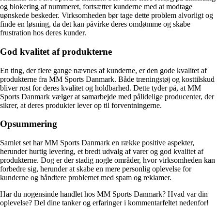
og blokering af nummeret, fortsætter kunderne med at modtage
uønskede beskeder. Virksomheden bør tage dette problem alvorligt og
finde en løsning, da det kan påvirke deres omdømme og skabe
frustration hos deres kunder.
God kvalitet af produkterne
En ting, der flere gange nævnes af kunderne, er den gode kvalitet af
produkterne fra MM Sports Danmark. Både træningstøj og kosttilskud
bliver rost for deres kvalitet og holdbarhed. Dette tyder på, at MM
Sports Danmark vælger at samarbejde med pålidelige producenter, der
sikrer, at deres produkter lever op til forventningerne.
Opsummering
Samlet set har MM Sports Danmark en række positive aspekter,
herunder hurtig levering, et bredt udvalg af varer og god kvalitet af
produkterne. Dog er der stadig nogle områder, hvor virksomheden kan
forbedre sig, herunder at skabe en mere personlig oplevelse for
kunderne og håndtere problemet med spam og reklamer.
Har du nogensinde handlet hos MM Sports Danmark? Hvad var din
oplevelse? Del dine tanker og erfaringer i kommentarfeltet nedenfor!