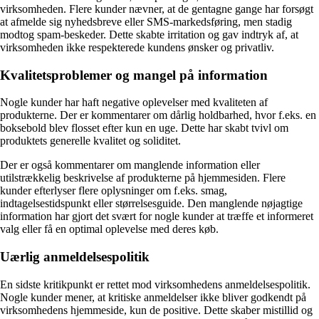
virksomheden. Flere kunder nævner, at de gentagne gange har forsøgt
at afmelde sig nyhedsbreve eller SMS-markedsføring, men stadig
modtog spam-beskeder. Dette skabte irritation og gav indtryk af, at
virksomheden ikke respekterede kundens ønsker og privatliv.
Kvalitetsproblemer og mangel på information
Nogle kunder har haft negative oplevelser med kvaliteten af
produkterne. Der er kommentarer om dårlig holdbarhed, hvor f.eks. en
boksebold blev flosset efter kun en uge. Dette har skabt tvivl om
produktets generelle kvalitet og soliditet.
Der er også kommentarer om manglende information eller
utilstrækkelig beskrivelse af produkterne på hjemmesiden. Flere
kunder efterlyser flere oplysninger om f.eks. smag,
indtagelsestidspunkt eller størrelsesguide. Den manglende nøjagtige
information har gjort det svært for nogle kunder at træffe et informeret
valg eller få en optimal oplevelse med deres køb.
Uærlig anmeldelsespolitik
En sidste kritikpunkt er rettet mod virksomhedens anmeldelsespolitik.
Nogle kunder mener, at kritiske anmeldelser ikke bliver godkendt på
virksomhedens hjemmeside, kun de positive. Dette skaber mistillid og