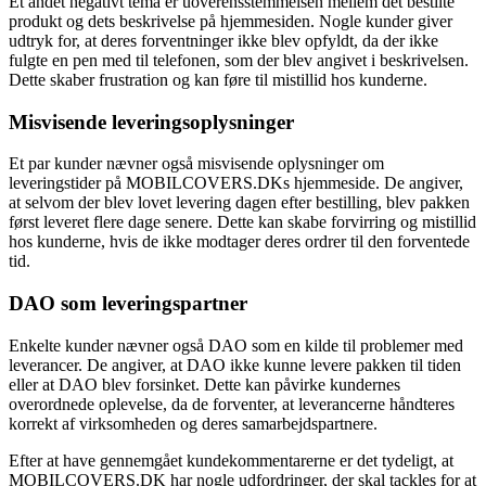
Et andet negativt tema er uoverensstemmelsen mellem det bestilte
produkt og dets beskrivelse på hjemmesiden. Nogle kunder giver
udtryk for, at deres forventninger ikke blev opfyldt, da der ikke
fulgte en pen med til telefonen, som der blev angivet i beskrivelsen.
Dette skaber frustration og kan føre til mistillid hos kunderne.
Misvisende leveringsoplysninger
Et par kunder nævner også misvisende oplysninger om
leveringstider på MOBILCOVERS.DKs hjemmeside. De angiver,
at selvom der blev lovet levering dagen efter bestilling, blev pakken
først leveret flere dage senere. Dette kan skabe forvirring og mistillid
hos kunderne, hvis de ikke modtager deres ordrer til den forventede
tid.
DAO som leveringspartner
Enkelte kunder nævner også DAO som en kilde til problemer med
leverancer. De angiver, at DAO ikke kunne levere pakken til tiden
eller at DAO blev forsinket. Dette kan påvirke kundernes
overordnede oplevelse, da de forventer, at leverancerne håndteres
korrekt af virksomheden og deres samarbejdspartnere.
Efter at have gennemgået kundekommentarerne er det tydeligt, at
MOBILCOVERS.DK har nogle udfordringer, der skal tackles for at