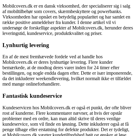
Mobilcovers.dk er en dansk virksomhed, der specialiserer sig i salg
af mobiltilbehør som covers, skærmbeskyttere og powerbanks.
Virksomheden har opnået en betydelig popularitet og har samlet en
række positive anmeldelser fra kunder. I denne artikel vil vi
undersøge de forskellige aspekter af Mobilcovers.dk, herunder deres
leveringstid, kundeservice, produktkvalitet og priser.
Lynhurtig levering
En af de mest fremhævede fordele ved at handle hos
Mobilcovers.dk er deres lynhurtige levering. Flere kunder
bemærkede, at de modtog deres varer inden for 24 timer efter
bestillingen, og nogle endda dagen efter. Dette er især imponerende,
da det inkluderer weekendlevering, hvilket normalt ikke er tilfældet
med mange onlineforhandlere.
Fantastisk kundeservice
Kundeservicen hos Mobilcovers.dk er også et punkt, der ofte bliver
rost af kunderne. Flere kommentarer nævner, at hvis der opstår
problemer med en ordre, kan man altid skrive til deres venlige
kundeservice, som vil finde en løsning. Dette inkluderer også at få
penge tilbage eller erstatning for defekte produkter. Det er tydeligt,
at Mobilcovers.dk vægter kundetilfredshed højt og ønsker at løse