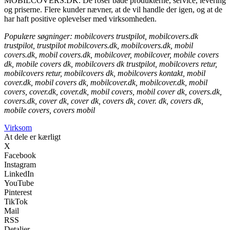
MOBILCOVERS.DK. De roser både produkterne, service, levering
og priserne. Flere kunder nævner, at de vil handle der igen, og at de
har haft positive oplevelser med virksomheden.
Populære søgninger: mobilcovers trustpilot, mobilcovers.dk
trustpilot, trustpilot mobilcovers.dk, mobilcovers.dk, mobil
covers.dk, mobil covers.dk, mobilcover, mobilcover, mobile covers
dk, mobile covers dk, mobilcovers dk trustpilot, mobilcovers retur,
mobilcovers retur, mobilcovers dk, mobilcovers kontakt, mobil
cover.dk, mobil covers dk, mobilcover.dk, mobilcover.dk, mobil
covers, cover.dk, cover.dk, mobil covers, mobil cover dk, covers.dk,
covers.dk, cover dk, cover dk, covers dk, cover. dk, covers dk,
mobile covers, covers mobil
Virksom
At dele er kærligt
X
Facebook
Instagram
LinkedIn
YouTube
Pinterest
TikTok
Mail
RSS
Detaljer