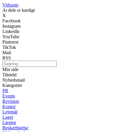
Virksom
At dele er kærligt
X
Facebook
Instagram
LinkedIn
YouTube
Pinterest
TikTok
Mail
RSS
Min side
Tilmeld
Nyhedsmail
Kategorier
PR
Events
Revision
Kontor
Lejemål
Lager
Læring
Beskæftigelse