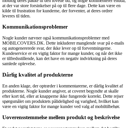
modtog deres pakke til den lovede tid, og nogle kommenterer endda,
at der var store forsinkelser på op til flere dage. Dette kan være en
kilde til frustration for kunderne, der forventer, at deres ordrer
leveres til tiden.
Kommunikationsproblemer
Nogle kunder nævner også kommunikationsproblemer med
MOBILCOVERS.DK. Dette inkluderer manglende svar på e-mails
og autogenererede svar, der ikke lever op til forventningerne.
Kundeservice er en vigtig faktor for mange kunder, og når det ikke
er tilfredsstillende, kan det have en negativ indvirkning på deres
samlede oplevelse.
Dårlig kvalitet af produkterne
En anden klage, der optræder i kommentarerne, er dårlig kvalitet af
produkterne. Nogle kunder angiver, at coveret begyndte at skalle
efter kort tid, eller at knapperne ikke fungerede korrekt. Dette rejser
spørgsmålet om produktets pålidelighed og varighed, hvilket kan
være en vigtig faktor for mange kunder ved valg af mobiltilbehør.
Uoverensstemmelse mellem produkt og beskrivelse