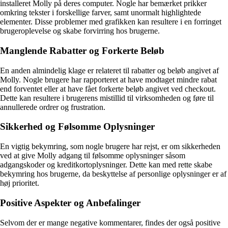
installeret Molly på deres computer. Nogle har bemærket prikker
omkring tekster i forskellige farver, samt unormalt highlightede
elementer. Disse problemer med grafikken kan resultere i en forringet
brugeroplevelse og skabe forvirring hos brugerne.
Manglende Rabatter og Forkerte Beløb
En anden almindelig klage er relateret til rabatter og beløb angivet af
Molly. Nogle brugere har rapporteret at have modtaget mindre rabat
end forventet eller at have fået forkerte beløb angivet ved checkout.
Dette kan resultere i brugerens mistillid til virksomheden og føre til
annullerede ordrer og frustration.
Sikkerhed og Følsomme Oplysninger
En vigtig bekymring, som nogle brugere har rejst, er om sikkerheden
ved at give Molly adgang til følsomme oplysninger såsom
adgangskoder og kreditkortoplysninger. Dette kan med rette skabe
bekymring hos brugerne, da beskyttelse af personlige oplysninger er af
høj prioritet.
Positive Aspekter og Anbefalinger
Selvom der er mange negative kommentarer, findes der også positive