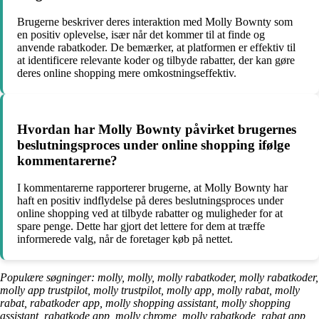
Brugerne beskriver deres interaktion med Molly Bownty som
en positiv oplevelse, især når det kommer til at finde og
anvende rabatkoder. De bemærker, at platformen er effektiv til
at identificere relevante koder og tilbyde rabatter, der kan gøre
deres online shopping mere omkostningseffektiv.
Hvordan har Molly Bownty påvirket brugernes
beslutningsproces under online shopping ifølge
kommentarerne?
I kommentarerne rapporterer brugerne, at Molly Bownty har
haft en positiv indflydelse på deres beslutningsproces under
online shopping ved at tilbyde rabatter og muligheder for at
spare penge. Dette har gjort det lettere for dem at træffe
informerede valg, når de foretager køb på nettet.
Populære søgninger: molly, molly, molly rabatkoder, molly rabatkoder,
molly app trustpilot, molly trustpilot, molly app, molly rabat, molly
rabat, rabatkoder app, molly shopping assistant, molly shopping
assistant, rabatkode app, molly chrome, molly rabatkode, rabat app,