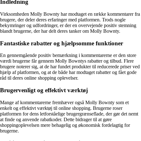
Indledning
Virksomheden Molly Bownty har modtaget en række kommentarer fra
brugere, der deler deres erfaringer med platformen. Trods nogle
bekymringer og udfordringer, er der en overvejende positiv stemning
blandt brugerne, der har delt deres tanker om Molly Bownty.
Fantastiske rabatter og hjælpsomme funktioner
En gennemgående positiv bemærkning i kommentarerne er den store
værdi brugerne får gennem Molly Bowntys rabatter og tilbud. Flere
brugere noterer sig, at de har fundet produkter til reducerede priser ved
hjælp af platformen, og at de både har modtaget rabatter og fået gode
råd til deres online shopping oplevelser.
Brugervenligt og effektivt værktøj
Mange af kommentarerne fremhæver også Molly Bownty som et
enkelt og effektivt værktøj til online shopping. Brugerne roser
platformen for dens letforståelige brugergrænseflade, der gør det nemt
at finde og anvende rabatkoder. Dette bidrager til at gøre
shoppingoplevelsen mere behagelig og økonomisk fordelagtig for
brugerne.